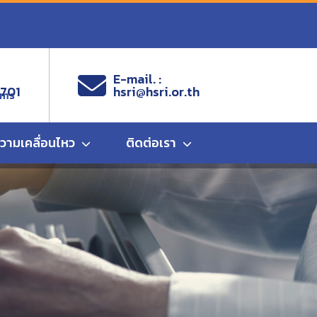
E-mail. :
9701
hsri@hsri.or.th
ems
ความเคลื่อนไหว
ติดต่อเรา