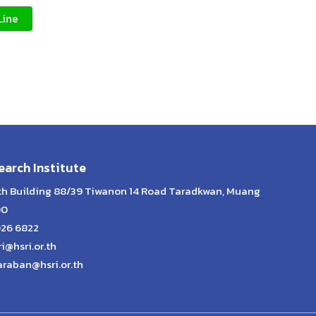
Line
arch Institute
lth Building 88/39 Tiwanon 14 Road Taradkwan, Muang
00
026 6822
ri@hsri.or.th
araban@hsri.or.th