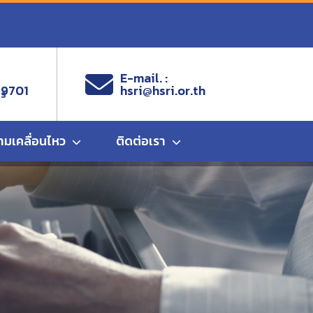
E-mail. :
 9701
hsri@hsri.or.th
ms
ามเคลื่อนไหว
ติดต่อเรา