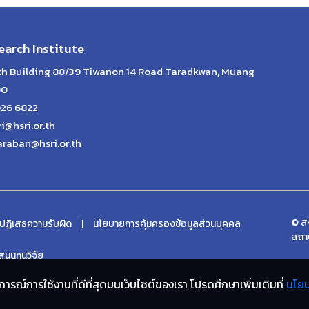
arch Institute
lth Building 88/39 Tiwanon 14 Road Taradkwan, Muang
00
026 6822
ri@hsri.or.th
araban@hsri.or.th
© สง
ปฏิเสธความรับผิด
นโยบายการคุ้มครองข้อมูลส่วนบุคคล
สถา
นนทุนวิจัย
ประสบการณ์การใช้งานที่ดีที่สุดบนเว็บไซต์ของเรา โปรดศึกษาเพิ่มเติมที่
นโย