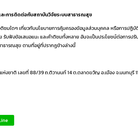
และการติดต่อกับสถาบันวิจัยระบบสาธารณสุข
ชมใดๆ เกี่ยวกับนโยบายการคุ้มครองข้อมูลส่วนบุคคล หรือการปฏิบัต
ัย รับฟังข้อเสนอแนะ และคำติชมทั้งหลาย อันจะเป็นประโยชน์ต่อการปร
ารณสุข ตามที่อยู่ที่ปรากฏข้างล่างนี้
พแห่งชาติ เลขที่ 88/39 ถ.ติวานนท์ 14 ต.ตลาดขวัญ อ.เมือง จ.นนทบ
Line