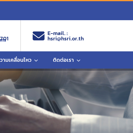
E-mail. :
9701
hsri@hsri.or.th
ems
ความเคลื่อนไหว
ติดต่อเรา