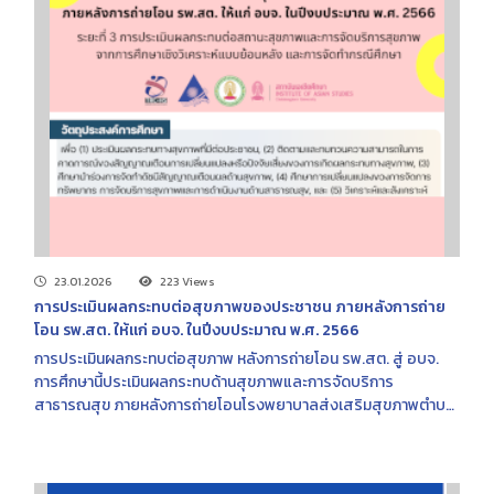
โดยเฉพาะในช่วง 90 วันแรกของการเริ่มฟอกเลือด วิกฤตคอขวด: รอ
คิวทำเส้นเลือดถาวรนาน จนต้องใช้สายสวนชั่วคราวที่เสี่ยงติดเชื้อสูง
งบประมาณบานปลาย: ค่าใช้จ่ายรวมพุ่งสูงถึง 10% ของงบประมาณ
บัตรทองทั้งหมด ระบบ PD อ่อนแอ: คนเลือกวิธีล้างไตทางหน้าท้อง
น้อยลง จนผู้ผลิตน้ำยาและหน่วยบริการเสี่ยงปิดตัว คาดการณ์
อนาคต (ใน 10 ปี): หากไม่มีการปรับปรุง นโยบายนี้อาจทำให้ระบบ
สาธารณสุขรับภาระหนักเกินไป และทำให้ทางเลือกในการรักษา (PD)
หายไปจากระบบอย่างถาวร
23.01.2026
223 Views
การประเมินผลกระทบต่อสุขภาพของประชาชน ภายหลังการถ่าย
โอน รพ.สต. ให้แก่ อบจ. ในปีงบประมาณ พ.ศ. 2566
การประเมินผลกระทบต่อสุขภาพ หลังการถ่ายโอน รพ.สต. สู่ อบจ.
การศึกษานี้ประเมินผลกระทบด้านสุขภาพและการจัดบริการ
สาธารณสุข ภายหลังการถ่ายโอนโรงพยาบาลส่งเสริมสุขภาพตำบล
(รพ.สต.) ให้แก่องค์การบริหารส่วนจังหวัด (อบจ.) ในปีงบประมาณ
พ.ศ. 2566