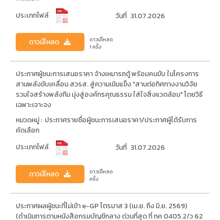
ประเภทไฟล์
วันที่
31.07.2026
ดาวน์โหลด
ดาวน์โหลด
1 ครั้ง
ประกาศผู้ชนะการเสนอราคา จ้างเหมารถตู้ พร้อมคนขับ ในโครงการ
สานพลังขับเคลื่อน สวรส. สู่ความเข้มแข็ง "สานต่อทิศทางงานวิจัย
รวมใจสร้างพลังทีม มุ่งสู่องค์กรคุณธรรม ใส่ใจสิ่งแวดล้อม" โดยวิธี
เฉพาะเจาะจง
หมวดหมู่ :
ประกาศรายชื่อผู้ชนะการเสนอราคา/ประกาศผู้ได้รับการ
คัดเลือก
ประเภทไฟล์
วันที่
31.07.2026
ดาวน์โหลด
ดาวน์โหลด
ครั้ง
ประกาศผลผู้ชนะที่ไม่เข้า e-GP ไตรมาส 3 (เม.ย. ถึง มิ.ย. 2569)
(ดำเนินการตามหนังสือกรมบัญชีกลาง ด่วนที่สุด ที่ กค 0405.2/ว 62