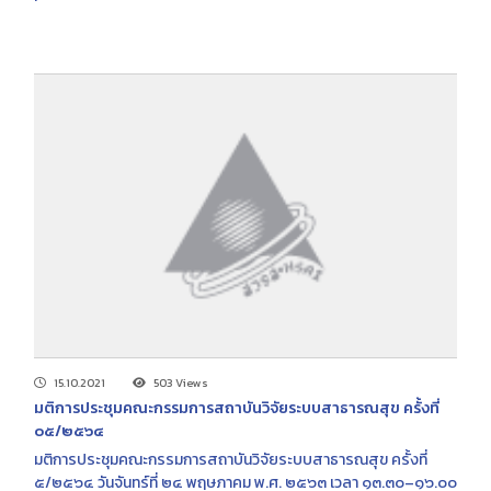
15.10.2021
503 Views
มติการประชุมคณะกรรมการสถาบันวิจัยระบบสาธารณสุข ครั้งที่
๐๕/๒๕๖๔
มติการประชุมคณะกรรมการสถาบันวิจัยระบบสาธารณสุข ครั้งที่
๕/๒๕๖๔ วันจันทร์ที่ ๒๔ พฤษภาคม พ.ศ. ๒๕๖๓ เวลา ๑๓.๓๐–๑๖.๐๐