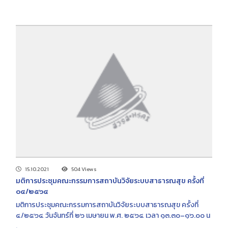
15.10.2021
504 Views
มติการประชุมคณะกรรมการสถาบันวิจัยระบบสาธารณสุข ครั้งที่
๐๔/๒๕๖๔
มติการประชุมคณะกรรมการสถาบันวิจัยระบบสาธารณสุข ครั้งที่
๔/๒๕๖๔ วันจันทร์ที่ ๒๖ เมษายน พ.ศ. ๒๕๖๔ เวลา ๑๓.๓๐–๑๖.๐๐ น
.