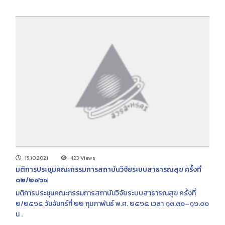
15.10.2021
423 Views
มติการประชุมคณะกรรมการสถาบันวิจัยระบบสาธารณสุข ครั้งที่
๐๒/๒๕๖๔
มติการประชุมคณะกรรมการสถาบันวิจัยระบบสาธารณสุข ครั้งที่
๒/๒๕๖๔ วันจันทร์ที่ ๒๒ กุมภาพันธ์ พ.ศ. ๒๕๖๔ เวลา ๑๓.๓๐–๑๖.๐๐
น .