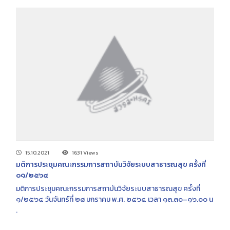
15.10.2021
1631 Views
มติการประชุมคณะกรรมการสถาบันวิจัยระบบสาธารณสุข ครั้งที่
๐๑/๒๕๖๔
มติการประชุมคณะกรรมการสถาบันวิจัยระบบสาธารณสุข ครั้งที่
๑/๒๕๖๔ วันจันทร์ที่ ๒๘ มกราคม พ.ศ. ๒๕๖๔ เวลา ๑๓.๓๐–๑๖.๐๐ น
.