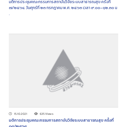
มติการประชุมคณะกรรมการสถาบันวิจัยระบบสาธารณสุข ครั้งที่
๗/๒๕๖๔ วันศุกร์ที่ ๒๓ กรกฎาคม พ.ศ. ๒๕๖๓ เวลา ๙.๐๐–๑๒.๓๐ น
.
15.10.2021
635 Views
มติการประชุมคณะกรรมการสถาบันวิจัยระบบสาธารณสุข ครั้งที่
๐๘/๒๕๖๔