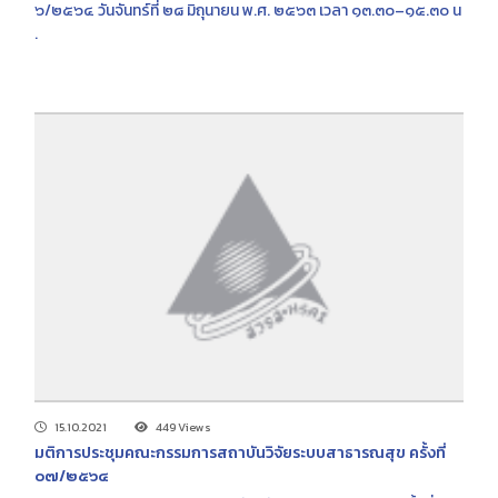
๖/๒๕๖๔ วันจันทร์ที่ ๒๘ มิถุนายน พ.ศ. ๒๕๖๓ เวลา ๑๓.๓๐–๑๕.๓๐ น
.
15.10.2021
449 Views
มติการประชุมคณะกรรมการสถาบันวิจัยระบบสาธารณสุข ครั้งที่
๐๗/๒๕๖๔