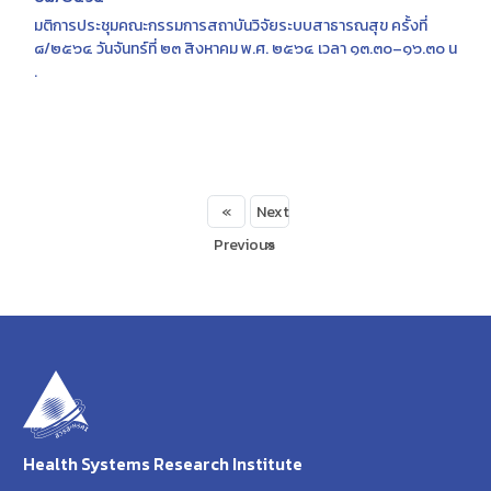
มติการประชุมคณะกรรมการสถาบันวิจัยระบบสาธารณสุข ครั้งที่
๘/๒๕๖๔ วันจันทร์ที่ ๒๓ สิงหาคม พ.ศ. ๒๕๖๔ เวลา ๑๓.๓๐–๑๖.๓๐ น
.
«
Next
Previous
»
Health Systems Research Institute