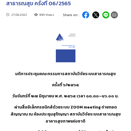
สาธารณสุข ครั้งที่ 06/2565
27.06.2022
990 Views
Share on :
มติการประชุมคณะกรรมการสถาบันวิจัยระบบสาธารณสุข
ครั้งที่ ๖
/๒๕๖๕
วันจันทร์ที่ ๒๗ มิถุนายน พ.ศ. ๒๕๖๕ เวลา ๑๓.๓๐–๑๖.๐๐ น
.
ผ่านสื่ออิเล็กทรอนิกส์ด้วยระบบ ZOOM meeting ถ่ายทอด
สัญญาณ ณ ห้องประชุมสุปัญญา สถาบันวิจัยระบบสาธารณสุข
อาคารสุขภาพแห่งชาติ