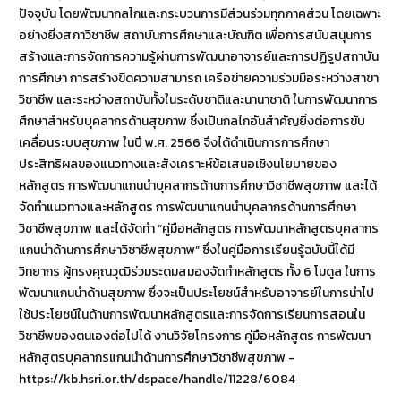
ปัจจุบัน โดยพัฒนากลไกและกระบวนการมีส่วนร่วมทุกภาคส่วน โดยเฉพาะ
อย่างยิ่งสภาวิชาชีพ สถาบันการศึกษาและบัณฑิต เพื่อการสนับสนุนการ
สร้างและการจัดการความรู้ผ่านการพัฒนาอาจารย์และการปฏิรูปสถาบัน
การศึกษา การสร้างขีดความสามารถ เครือข่ายความร่วมมือระหว่างสาขา
วิชาชีพ และระหว่างสถาบันทั้งในระดับชาติและนานาชาติ ในการพัฒนาการ
ศึกษาสำหรับบุคลากรด้านสุขภาพ ซึ่งเป็นกลไกอันสำคัญยิ่งต่อการขับ
เคลื่อนระบบสุขภาพ ในปี พ.ศ. 2566 จึงได้ดำเนินการการศึกษา
ประสิทธิผลของแนวทางและสังเคราะห์ข้อเสนอเชิงนโยบายของ
หลักสูตร การพัฒนาแกนนำบุคลากรด้านการศึกษาวิชาชีพสุขภาพ และได้
จัดทำแนวทางและหลักสูตร การพัฒนาแกนนำบุคลากรด้านการศึกษา
วิชาชีพสุขภาพ และได้จัดทำ “คู่มือหลักสูตร การพัฒนาหลักสูตรบุคลากร
แกนนำด้านการศึกษาวิชาชีพสุขภาพ” ซึ่งในคู่มือการเรียนรู้ฉบับนี้ได้มี
วิทยากร ผู้ทรงคุณวุฒิร่วมระดมสมองจัดทำหลักสูตร ทั้ง 6 โมดูล ในการ
พัฒนาแกนนำด้านสุขภาพ ซึ่งจะเป็นประโยชน์สำหรับอาจารย์ในการนำไป
ใช้ประโยชน์ในด้านการพัฒนาหลักสูตรและการจัดการเรียนการสอนใน
วิชาชีพของตนเองต่อไปได้ งานวิจัยโครงการ คู่มือหลักสูตร การพัฒนา
หลักสูตรบุคลากรแกนนำด้านการศึกษาวิชาชีพสุขภาพ -
https://kb.hsri.or.th/dspace/handle/11228/6084