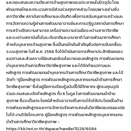
และตอบสนองความต้องการด้านสุขภาพของประชาชนในปัจจุบัน โดย
พัฒนากลไกและกระบวนการมีส่วนร่วมทุกภาคส่วน โดยเฉพาะอย่างยิ่ง
สภาวิชาชีพ สถาบันการศึกษาและบัณฑิต เพื่อการสนับสนุนการสร้างและ
การจัดการความรู้ผ่านการพัฒนาอาจารย์และการปฏิรูปสถาบันการศึกษา
การสร้างขีดความสามารถ เครือข่ายความร่วมมือระหว่างสาขาวิชาชีพ
และระหว่างสถาบันทั้งในระดับชาติและนานาชาติ ในการพัฒนาการศึกษา
สำหรับบุคลากรด้านสุขภาพ ซึ่งเป็นกลไกอันสำคัญยิ่งต่อการขับเคลื่อน
ระบบสุขภาพ ในปี พ.ศ. 2566 จึงได้ดำเนินการการศึกษาประสิทธิผลของ
แนวทางและสังเคราะห์ข้อเสนอเชิงนโยบายของหลักสูตร การพัฒนาแกน
นำบุคลากรด้านการศึกษาวิชาชีพสุขภาพ และได้จัดทำแนวทางและ
หลักสูตร การพัฒนาแกนนำบุคลากรด้านการศึกษาวิชาชีพสุขภาพ และได้
จัดทำ “คู่มือหลักสูตร การพัฒนาหลักสูตรบุคลากรแกนนำด้านการศึกษา
วิชาชีพสุขภาพ” ซึ่งในคู่มือการเรียนรู้ฉบับนี้ได้มีวิทยากร ผู้ทรงคุณวุฒิ
ร่วมระดมสมองจัดทำหลักสูตร ทั้ง 6 โมดูล ในการพัฒนาแกนนำด้าน
สุขภาพ ซึ่งจะเป็นประโยชน์สำหรับอาจารย์ในการนำไปใช้ประโยชน์ในด้าน
การพัฒนาหลักสูตรและการจัดการเรียนการสอนในวิชาชีพของตนเองต่อ
ไปได้ งานวิจัยโครงการ คู่มือหลักสูตร การพัฒนาหลักสูตรบุคลากรแกน
นำด้านการศึกษาวิชาชีพสุขภาพ -
https://kb.hsri.or.th/dspace/handle/11228/6084