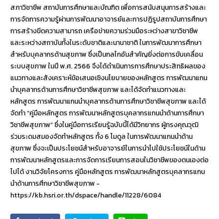
สภาวิชาชีพ สถาบันการศึกษาและบัณฑิต เพื่อการสนับสนุนการสร้างและ
การจัดการความรู้ผ่านการพัฒนาอาจารย์และการปฏิรูปสถาบันการศึกษา
การสร้างขีดความสามารถ เครือข่ายความร่วมมือระหว่างสาขาวิชาชีพ
และระหว่างสถาบันทั้งในระดับชาติและนานาชาติ ในการพัฒนาการศึกษา
สำหรับบุคลากรด้านสุขภาพ ซึ่งเป็นกลไกอันสำคัญยิ่งต่อการขับเคลื่อน
ระบบสุขภาพ ในปี พ.ศ. 2566 จึงได้ดำเนินการการศึกษาประสิทธิผลของ
แนวทางและสังเคราะห์ข้อเสนอเชิงนโยบายของหลักสูตร การพัฒนาแกน
นำบุคลากรด้านการศึกษาวิชาชีพสุขภาพ และได้จัดทำแนวทางและ
หลักสูตร การพัฒนาแกนนำบุคลากรด้านการศึกษาวิชาชีพสุขภาพ และได้
จัดทำ “คู่มือหลักสูตร การพัฒนาหลักสูตรบุคลากรแกนนำด้านการศึกษา
วิชาชีพสุขภาพ” ซึ่งในคู่มือการเรียนรู้ฉบับนี้ได้มีวิทยากร ผู้ทรงคุณวุฒิ
ร่วมระดมสมองจัดทำหลักสูตร ทั้ง 6 โมดูล ในการพัฒนาแกนนำด้าน
สุขภาพ ซึ่งจะเป็นประโยชน์สำหรับอาจารย์ในการนำไปใช้ประโยชน์ในด้าน
การพัฒนาหลักสูตรและการจัดการเรียนการสอนในวิชาชีพของตนเองต่อ
ไปได้ งานวิจัยโครงการ คู่มือหลักสูตร การพัฒนาหลักสูตรบุคลากรแกน
นำด้านการศึกษาวิชาชีพสุขภาพ -
https://kb.hsri.or.th/dspace/handle/11228/6084