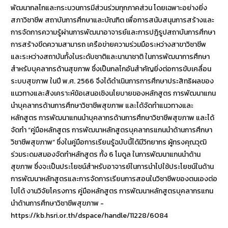
พัฒนากลไกและกระบวนการมีส่วนร่วมทุกภาคส่วน โดยเฉพาะอย่างยิ่ง
สภาวิชาชีพ สถาบันการศึกษาและบัณฑิต เพื่อการสนับสนุนการสร้างและ
การจัดการความรู้ผ่านการพัฒนาอาจารย์และการปฏิรูปสถาบันการศึกษา
การสร้างขีดความสามารถ เครือข่ายความร่วมมือระหว่างสาขาวิชาชีพ
และระหว่างสถาบันทั้งในระดับชาติและนานาชาติ ในการพัฒนาการศึกษา
สำหรับบุคลากรด้านสุขภาพ ซึ่งเป็นกลไกอันสำคัญยิ่งต่อการขับเคลื่อน
ระบบสุขภาพ ในปี พ.ศ. 2566 จึงได้ดำเนินการการศึกษาประสิทธิผลของ
แนวทางและสังเคราะห์ข้อเสนอเชิงนโยบายของหลักสูตร การพัฒนาแกน
นำบุคลากรด้านการศึกษาวิชาชีพสุขภาพ และได้จัดทำแนวทางและ
หลักสูตร การพัฒนาแกนนำบุคลากรด้านการศึกษาวิชาชีพสุขภาพ และได้
จัดทำ “คู่มือหลักสูตร การพัฒนาหลักสูตรบุคลากรแกนนำด้านการศึกษา
วิชาชีพสุขภาพ” ซึ่งในคู่มือการเรียนรู้ฉบับนี้ได้มีวิทยากร ผู้ทรงคุณวุฒิ
ร่วมระดมสมองจัดทำหลักสูตร ทั้ง 6 โมดูล ในการพัฒนาแกนนำด้าน
สุขภาพ ซึ่งจะเป็นประโยชน์สำหรับอาจารย์ในการนำไปใช้ประโยชน์ในด้าน
การพัฒนาหลักสูตรและการจัดการเรียนการสอนในวิชาชีพของตนเองต่อ
ไปได้ งานวิจัยโครงการ คู่มือหลักสูตร การพัฒนาหลักสูตรบุคลากรแกน
นำด้านการศึกษาวิชาชีพสุขภาพ -
https://kb.hsri.or.th/dspace/handle/11228/6084