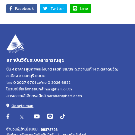
Facebook
Twitter
Line
สถาบันวิจัยระบบสาธารณสุข
ชั้น 4 อาคารสุขภาพแห่งชาติ เลขที่ 88/39 ถ.ติวานนท์ 14 ต.ตลาดขวัญ
อ.เมือง จ.นนทบุรี 11000
โทร 0 2027 9701 แฟกซ์ 0 2026 6822
ไปรษณีย์อิเล็กทรอนิกส์ hsri@hsri.or.th
สารบรรณอิเล็กทรอนิกส์ saraban@hsri.or.th
Google map
จำนวนผู้เข้าเยี่ยมชม :
ตัวช่วยเหลือการเข้าถึงเว็บไซต์
แผนผังเว็บไซต์