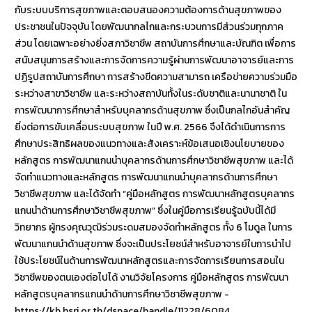
กับระบบบริการสุขภาพและตอบสนองความต้องการด้านสุขภาพของ
ประชาชนในปัจจุบัน โดยพัฒนากลไกและกระบวนการมีส่วนร่วมทุกภาค
ส่วน โดยเฉพาะอย่างยิ่งสภาวิชาชีพ สถาบันการศึกษาและบัณฑิต เพื่อการ
สนับสนุนการสร้างและการจัดการความรู้ผ่านการพัฒนาอาจารย์และการ
ปฏิรูปสถาบันการศึกษา การสร้างขีดความสามารถ เครือข่ายความร่วมมือ
ระหว่างสาขาวิชาชีพ และระหว่างสถาบันทั้งในระดับชาติและนานาชาติ ใน
การพัฒนาการศึกษาสำหรับบุคลากรด้านสุขภาพ ซึ่งเป็นกลไกอันสำคัญ
ยิ่งต่อการขับเคลื่อนระบบสุขภาพ ในปี พ.ศ. 2566 จึงได้ดำเนินการการ
ศึกษาประสิทธิผลของแนวทางและสังเคราะห์ข้อเสนอเชิงนโยบายของ
หลักสูตร การพัฒนาแกนนำบุคลากรด้านการศึกษาวิชาชีพสุขภาพ และได้
จัดทำแนวทางและหลักสูตร การพัฒนาแกนนำบุคลากรด้านการศึกษา
วิชาชีพสุขภาพ และได้จัดทำ “คู่มือหลักสูตร การพัฒนาหลักสูตรบุคลากร
แกนนำด้านการศึกษาวิชาชีพสุขภาพ” ซึ่งในคู่มือการเรียนรู้ฉบับนี้ได้มี
วิทยากร ผู้ทรงคุณวุฒิร่วมระดมสมองจัดทำหลักสูตร ทั้ง 6 โมดูล ในการ
พัฒนาแกนนำด้านสุขภาพ ซึ่งจะเป็นประโยชน์สำหรับอาจารย์ในการนำไป
ใช้ประโยชน์ในด้านการพัฒนาหลักสูตรและการจัดการเรียนการสอนใน
วิชาชีพของตนเองต่อไปได้ งานวิจัยโครงการ คู่มือหลักสูตร การพัฒนา
หลักสูตรบุคลากรแกนนำด้านการศึกษาวิชาชีพสุขภาพ -
https://kb.hsri.or.th/dspace/handle/11228/6084