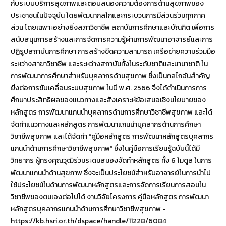
กับระบบบริการสุขภาพและตอบสนองความต้องการด้านสุขภาพของ
ประชาชนในปัจจุบัน โดยพัฒนากลไกและกระบวนการมีส่วนร่วมทุกภาค
ส่วน โดยเฉพาะอย่างยิ่งสภาวิชาชีพ สถาบันการศึกษาและบัณฑิต เพื่อการ
สนับสนุนการสร้างและการจัดการความรู้ผ่านการพัฒนาอาจารย์และการ
ปฏิรูปสถาบันการศึกษา การสร้างขีดความสามารถ เครือข่ายความร่วมมือ
ระหว่างสาขาวิชาชีพ และระหว่างสถาบันทั้งในระดับชาติและนานาชาติ ใน
การพัฒนาการศึกษาสำหรับบุคลากรด้านสุขภาพ ซึ่งเป็นกลไกอันสำคัญ
ยิ่งต่อการขับเคลื่อนระบบสุขภาพ ในปี พ.ศ. 2566 จึงได้ดำเนินการการ
ศึกษาประสิทธิผลของแนวทางและสังเคราะห์ข้อเสนอเชิงนโยบายของ
หลักสูตร การพัฒนาแกนนำบุคลากรด้านการศึกษาวิชาชีพสุขภาพ และได้
จัดทำแนวทางและหลักสูตร การพัฒนาแกนนำบุคลากรด้านการศึกษา
วิชาชีพสุขภาพ และได้จัดทำ “คู่มือหลักสูตร การพัฒนาหลักสูตรบุคลากร
แกนนำด้านการศึกษาวิชาชีพสุขภาพ” ซึ่งในคู่มือการเรียนรู้ฉบับนี้ได้มี
วิทยากร ผู้ทรงคุณวุฒิร่วมระดมสมองจัดทำหลักสูตร ทั้ง 6 โมดูล ในการ
พัฒนาแกนนำด้านสุขภาพ ซึ่งจะเป็นประโยชน์สำหรับอาจารย์ในการนำไป
ใช้ประโยชน์ในด้านการพัฒนาหลักสูตรและการจัดการเรียนการสอนใน
วิชาชีพของตนเองต่อไปได้ งานวิจัยโครงการ คู่มือหลักสูตร การพัฒนา
หลักสูตรบุคลากรแกนนำด้านการศึกษาวิชาชีพสุขภาพ -
https://kb.hsri.or.th/dspace/handle/11228/6084