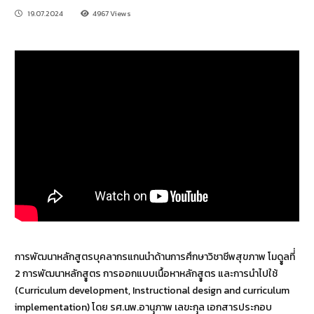
19.07.2024
4967 Views
การพัฒนาหลักสูตรบุคลากรแกนนำด้านการศึกษาวิชาชีพสุขภาพ โมดููลที่่
2 การพัฒนาหลักสููตร การออกแบบเนื้อหาหลักสููตร และการนำไปใช้
(Curriculum development, Instructional design and curriculum
implementation) โดย รศ.นพ.อานุุภาพ เลขะกุุล เอกสารประกอบ