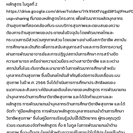
หลักสูตร โมดูลที่ 2
https://drive.google.com/drive/folders/1Yk914XfVqgd3iFSqlFHu
usp=sharing ที่มาของหลักสูตรโครงการ เพื่อพัฒนาการผลิตบุคลากร
ด้านสุขภาพที่สอดคล้องกับระบบบริการสุขภาพและตอบสนองความ
ต้องการด้านสุขภาพของประชาชนในปัจจุบัน โดยพัฒนากลไกและ
กระบวนการมีส่วนร่วมทุกภาคส่วน โดยเฉพาะอย่างยิ่งสภาวิชาชีพ สถาบัน
การศึกษาและบัณฑิต เพื่อการสนับสนุนการสร้างและการจัดการความรู้
ผ่านการพัฒนาอาจารย์และการปฏิรูปสถาบันการศึกษา การสร้างขีด
ความสามารถ เครือข่ายความร่วมมือระหว่างสาขาวิชาชีพ และระหว่าง
สถาบันทั้งในระดับชาติและนานาชาติ ในการพัฒนาการศึกษาสำหรับ
บุคลากรด้านสุขภาพ ซึ่งเป็นกลไกอันสำคัญยิ่งต่อการขับเคลื่อนระบบ
สุขภาพ ในปี พ.ศ. 2566 จึงได้ดำเนินการการศึกษาประสิทธิผลของ
แนวทางและสังเคราะห์ข้อเสนอเชิงนโยบายของหลักสูตร การพัฒนาแกน
นำบุคลากรด้านการศึกษาวิชาชีพสุขภาพ และได้จัดทำแนวทางและ
หลักสูตร การพัฒนาแกนนำบุคลากรด้านการศึกษาวิชาชีพสุขภาพ และได้
จัดทำ “คู่มือหลักสูตร การพัฒนาหลักสูตรบุคลากรแกนนำด้านการศึกษา
วิชาชีพสุขภาพ” ซึ่งในคู่มือการเรียนรู้ฉบับนี้ได้มีวิทยากร ผู้ทรงคุณวุฒิ
ร่วมระดมสมองจัดทำหลักสูตร ทั้ง 6 โมดูล ในการพัฒนาแกนนำด้าน
สุขภาพ ซึ่งจะเป็นประโยชน์สำหรับอาจารย์ในการนำไปใช้ประโยชน์ในด้าน