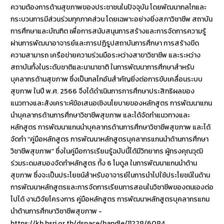
ความต้องการด้านสุขภาพของประชาชนในปัจจุบัน โดยพัฒนากลไกและ
กระบวนการมีส่วนร่วมทุกภาคส่วน โดยเฉพาะอย่างยิ่งสภาวิชาชีพ สถาบัน
การศึกษาและบัณฑิต เพื่อการสนับสนุนการสร้างและการจัดการความรู้
ผ่านการพัฒนาอาจารย์และการปฏิรูปสถาบันการศึกษา การสร้างขีด
ความสามารถ เครือข่ายความร่วมมือระหว่างสาขาวิชาชีพ และระหว่าง
สถาบันทั้งในระดับชาติและนานาชาติ ในการพัฒนาการศึกษาสำหรับ
บุคลากรด้านสุขภาพ ซึ่งเป็นกลไกอันสำคัญยิ่งต่อการขับเคลื่อนระบบ
สุขภาพ ในปี พ.ศ. 2566 จึงได้ดำเนินการการศึกษาประสิทธิผลของ
แนวทางและสังเคราะห์ข้อเสนอเชิงนโยบายของหลักสูตร การพัฒนาแกน
นำบุคลากรด้านการศึกษาวิชาชีพสุขภาพ และได้จัดทำแนวทางและ
หลักสูตร การพัฒนาแกนนำบุคลากรด้านการศึกษาวิชาชีพสุขภาพ และได้
จัดทำ “คู่มือหลักสูตร การพัฒนาหลักสูตรบุคลากรแกนนำด้านการศึกษา
วิชาชีพสุขภาพ” ซึ่งในคู่มือการเรียนรู้ฉบับนี้ได้มีวิทยากร ผู้ทรงคุณวุฒิ
ร่วมระดมสมองจัดทำหลักสูตร ทั้ง 6 โมดูล ในการพัฒนาแกนนำด้าน
สุขภาพ ซึ่งจะเป็นประโยชน์สำหรับอาจารย์ในการนำไปใช้ประโยชน์ในด้าน
การพัฒนาหลักสูตรและการจัดการเรียนการสอนในวิชาชีพของตนเองต่อ
ไปได้ งานวิจัยโครงการ คู่มือหลักสูตร การพัฒนาหลักสูตรบุคลากรแกน
นำด้านการศึกษาวิชาชีพสุขภาพ -
https://kb.hsri.or.th/dspace/handle/11228/6084