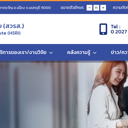
-
+
ขนาดตัวอักษร
ความตัดก
ก
ลาดขวัญ อ.เมือง จ.นนทบุรี 11000
ข (สวรส.)
Tel :
0 2027
ute (HSRI)
ริการของเรา/งานวิจัย
คลังความรู้
ข่าว/คว
ิชาการเชิงปฎิบัติการเรื่อง “เภสัชจลนศาสตร์ (Pharmacokinetic)” Part 13