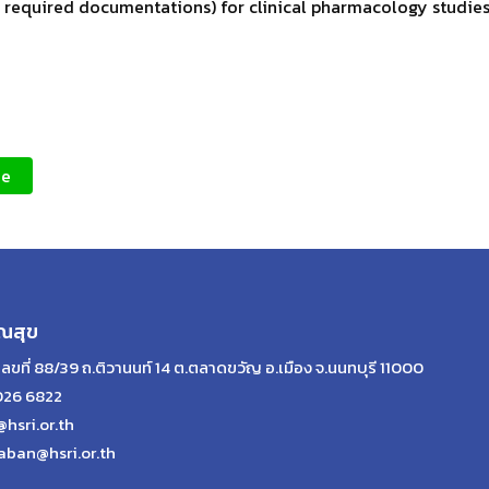
equired documentations) for clinical pharmacology studies Dr
ne
ณสุข
เลขที่ 88/39 ถ.ติวานนท์ 14 ต.ตลาดขวัญ อ.เมือง จ.นนทบุรี 11000
026 6822
@hsri.or.th
aban@hsri.or.th