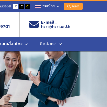
ภาษาไทย
ันของสี
C
C
C
ค้นหา
E-mail. :
 9701
hsri@hsri.or.th
ามเคลื่อนไหว
ติดต่อเรา