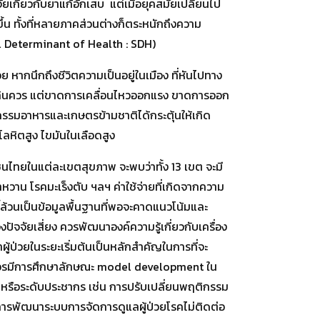
กี่ยวกับยาแก้อักเสบ แต่เมื่อยุคสมัยเปลี่ยนไป
ึ้น ทั้งที่หลายภาคส่วนต่างก็ตระหนักถึงความ
al Determinant of Health : SDH)
วย หากนึกถึงชีวิตความเป็นอยู่ในเมือง ที่หันไปทาง
มากเกินควร แต่ขาดการเคลื่อนไหวออกแรง ขาดการออก
กรรมอาหารและเกษตรข้ามชาติได้กระตุ้นให้เกิด
ลหิตสูง ไขมันในเลือดสูง
นไทยในแต่ละเขตสุขภาพ จะพบว่าทั้ง 13 เขต จะมี
หวาน โรคมะเร็งตับ ฯลฯ ค่าใช้จ่ายที่เกิดจากความ
ี้ล้วนเป็นข้อมูลพื้นฐานที่พอจะคาดแนวโน้มและ
ปัจจัยเสี่ยง ควรพัฒนาองค์ความรู้เกี่ยวกับเครื่อง
ู้ป่วยในระยะเริ่มต้นเป็นหลักสำคัญในการที่จะ
นั้นควรมีการศึกษาลักษณะ model development ใน
คคลหรือระดับประชากร เช่น การปรับเปลี่ยนพฤติกรรม
การพัฒนาระบบการจัดการดูแลผู้ป่วยโรคไม่ติดต่อ