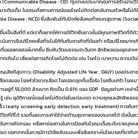
 (Communicable Disease : CD) ทุ่มเทงบประมาณในการสร้างงานวิจัยเ
ู้มาเติมเต็ม ในขณะที่สถานการณ์ของโรคไม่ติดต่อกลับทรงตัวหรือไม่ดีข
le Disease : NCD) ซึ่งสัมพันธ์กับปัจจัยสังคมกำหนดสุขภาพ (Soci
เป็นสิ่งที่ดี แต่เราก็อยากให้การมีชีวิตยืนยาวนั้นมีคุณภาพชีวิตที่ดีด้
 เน้นการรีบบริโภคเพื่อที่จะไปให้ทันกับภารกิจที่ต้องทำ หรือบริโภค
่องดื่มแอลกอฮอล์มากขึ้น ซึมซับวัฒนธรรมตะวันตก อิทธิพลของอุตสาห
เกินไป เสี่ยงต่อการเกิดโรคไม่ติดต่อ เช่น โรคไต เบาหวาน ความดันโ
ญเสียปีสุขภาวะ (Disability Adjusted Life Year : DALY) ของประชาช
ลือดสมอง โรคหัวใจขาดเลือด โรคปอดอุดกั้นเรื้อรัง โรคซึมเศร้า โรคเบา
ารอยู่ที่ 55,000 ล้านบาท คิดเป็น 0.61% ของ GDP ข้อมูลต่างๆ เหล่าน
มรู้ เช่น อุบัติการณ์ของโรคไม่ติดต่อในแต่ละเขต ความชุกและอิทธิพลของ
ร็ว (early screening, early detection, early treatment) การค้นหาผ
ชีวิตที่ดีได้ รวมทั้งลดภาระค่าใช้จ่ายด้านสุขภาพของประเทศได้ ดัง
งให้ได้รับการคัดกรอง หรือหาช่องทางในการป้องกันโรคมะเร็งระดับรายบุ
 นอกจากนั้นควรมีการวิจัยเชิงระบบเพื่อสังเคราะห์นโยบายเกี่ยวกับ