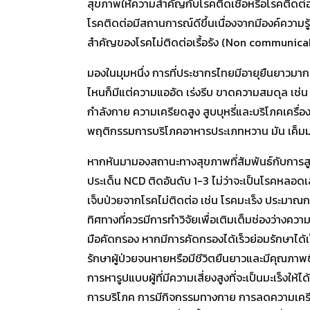
สุขภาพให้ความสำคัญกับโรคติดเชื้อหรือโรคติดต่อ
โรคติดต่อมีสถานการณ์ดีขึ้นเนื่องจากมีองค์ความร
สำคัญของโรคไม่ติดต่อเรื้อรัง (Non communicab
มองในมุมหนึ่ง การที่ประชากรไทยมีอายุยืนยาวมากขึ้น
ไหนก็มีแต่ความแออัด เร่งรีบ ขาดความสมดุล เช่น
กำลังกาย ความเครียดสูง สูบบุหรี่และบริโภคเครื
พฤติกรรมการบริโภคอาหารประเภทหวาน มัน เค็มมาก
หากหันมามองสถานะทางสุขภาพที่สัมพันธ์กับการสู
ประเด็น NCD ติดอันดับ 1-3 ไม่ว่าจะเป็นโรคหลอดเ
เจ็บป่วยจากโรคไม่ติดต่อ เช่น โรคมะเร็ง ประมาณก
ทิศทางที่ควรมีการทำวิจัยเพื่อเติมเต็มช่องว่างควา
มือคัดกรอง หากมีการคัดกรองได้เร็วย่อมรักษาได้เ
รักษาผู้ป่วยจนหายหรือมีชีวิตยืนยาวและมีคุณภาพ
การหารูปแบบผู้ที่มีความเสี่ยงสูงที่จะเป็นมะเร็
การบริโภค การมีกิจกรรมทางกาย การลดความเครียด