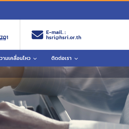
E-mail. :
9701
hsri@hsri.or.th
ems
ความเคลื่อนไหว
ติดต่อเรา