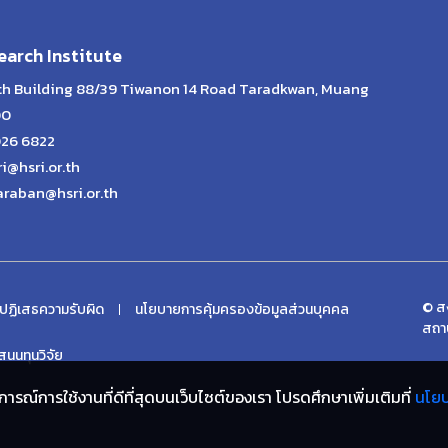
arch Institute
lth Building 88/39 Tiwanon 14 Road Taradkwan, Muang
00
026 6822
ri@hsri.or.th
araban@hsri.or.th
© สง
ปฏิเสธความรับผิด
นโยบายการคุ้มครองข้อมูลส่วนบุคคล
สถา
นนทุนวิจัย
ประสบการณ์การใช้งานที่ดีที่สุดบนเว็บไซต์ของเรา โปรดศึกษาเพิ่มเติมที่
นโย