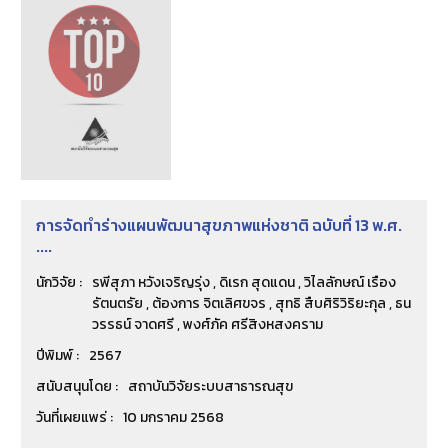
การจัดทำร่างแผนพัฒนาสุขภาพแห่งชาติ ฉบับที่ 13 พ.ศ.
....
นักวิจัย :
รพีสุภา หวังเจริญรุ่ง , ดิเรก สุดแดน , วิไลลักษณ์ เรือง
รัตนตรัย , ต้องการ จิตเลิศขจร , สุทธิ สืบศิริวิริยะกุล , ธน
วรรธน์ จาดศรี , พงศ์ภัค ศรีสิงหสงคราม
ปีพิมพ์ :
2567
สนับสนุนโดย :
สถาบันวิจัยระบบสาธารณสุข
วันที่เผยแพร่ :
10 มกราคม 2568