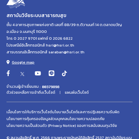
สถาบันวิจัยระบบสาธารณสุข
ชั้น 4 อาคารสุขภาพแห่งชาติ เลขที่ 88/39 ถ.ติวานนท์ 14 ต.ตลาดขวัญ
อ.เมือง จ.นนทบุรี 11000
โทร 0 2027 9701 แฟกซ์ 0 2026 6822
ไปรษณีย์อิเล็กทรอนิกส์ hsri@hsri.or.th
สารบรรณอิเล็กทรอนิกส์ saraban@hsri.or.th
Google map
จำนวนผู้เข้าเยี่ยมชม :
ตัวช่วยเหลือการเข้าถึงเว็บไซต์
แผนผังเว็บไซต์
เงื่อนไขการให้บริการเว็บไซต์
นโยบายเว็บไซต์และการปฏิเสธความรับผิด
นโยบายการคุ้มครองข้อมูลส่วนบุคคล
นโยบายความปลอดภัย
นโยบายความเป็นส่วนตัว (Privacy Notice) ของการสนับสนนทุนวิจัย
© สงวนลิขสิทธิ์ พ.ศ. 2566 ตามพระราชบัญญัติลิขสิทธิ์ 2537 สถาบันวิจัยระบบ