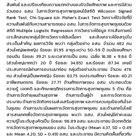
สัมพันธ์ และเปรียบเทียบความแตกต่างของปัจจัยศักยภาพ และการมีส่วน
ร่วมของ อสม. ในการจัดการสุขภาพชุมชนใช้สถิติ Wilcoxon Signed
Rank Test, Chi-Square และ Fisher’s Exact Test วิเคราะห์ปัจจัยที่มี
ความสัมพันธ์กับความสามารถของ อสม. ในการจัดการสุขภาพชุมชนด้วย
สถิติ Multiple Logistic Regression การวิเคราะห์ข้อมูล การสัมภาษณ์
เจาะลึกสนทนากลุ่มใช้การวิเคราะห์เชิงเนื้อหา และสังเคราะห์ข้อสรุปใน
ประเด็นสำคัญ ผลการวิจัย พบว่า กลุ่มตัวอย่าง อสม. จำนวน 482 คน
ส่วนใหญ่เพศหญิง ร้อยละ 81.95 อายุระหว่าง 50-59 ปี จบมัธยมศึกษา
ตอนต้น ร้อยละ 39.21 ระยะเวลาการเป็น อสม. เฉลี่ย 16.38 ± 9.64 ปี
(ส่วนใหญ่มากกว่า 20 ปี ร้อยละ 34.85) และร้อยละ 87.34 เคยมี
ประสบการณ์ผ่านการอบรมมาก่อน กลุ่มตัวอย่างประชาชน จำนวน 476
คน ส่วนใหญ่เป็นเพศหญิง ร้อยละ 63.75 จบประถมศึกษา ร้อยละ 40.21
อาชีพเกษตรกร ร้อยละ 27.71 ด้านศักยภาพของ อสม. ประกอบด้วย
ความรู้ เจตคติ และทักษะพฤติกรรมการจัดการสุขภาพชุมชน 5 ด้าน คือ
ด้านการจัดทำแผนด้านสุขภาพ ด้านการเป็นผู้นำ และการจัดการงบ
ประมาณ ด้านการจัดกิจกรรมส่งเสริมสุขภาพ และการควบคุมป้องกันโรค
ในชุมชน ด้านการประเมินผลการจัดการสุขภาพชุมชน และด้านเทคโนโลยี
สารสนเทศเพื่อจัดการสุขภาพชุมชน พบว่า อสม. ส่วนใหญ่มีค่าคะแนน
ความรู้ในระดับสูงคิดเป็น ร้อยละ 96.89 อสม. และประชาชน มีเจตคติต่อ
การจัดการสุขภาพชุมชนของ อสม. ในระดับสูง (Mean 4.37, SD = 0.49
และ Mean 4.20, SD = 0.49) อสม. และประชาชน มีความคิดเห็นเกี่ยวกับ