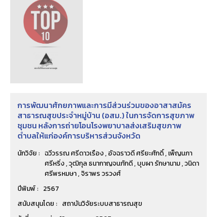
การพัฒนาศักยภาพและการมีส่วนร่วมของอาสาสมัคร
สาธารณสุขประจำหมู่บ้าน (อสม.) ในการจัดการสุขภาพ
ชุมชน หลังการถ่ายโอนโรงพยาบาลส่งเสริมสุขภาพ
ตำบลให้แก่องค์การบริหารส่วนจังหวัด
นักวิจัย :
ฉวีวรรณ ศรีดาวเรือง , อัจฉราวดี ศรียะศักดิ์ , เพ็ญนภา
ศรีหริ่ง , วุฒิกุล ธนากาญจนภักดี , บุบผา รักษานาม , วนิดา
ศรีพรหมษา , จิราพร วรวงศ์
ปีพิมพ์ :
2567
สนับสนุนโดย :
สถาบันวิจัยระบบสาธารณสุข