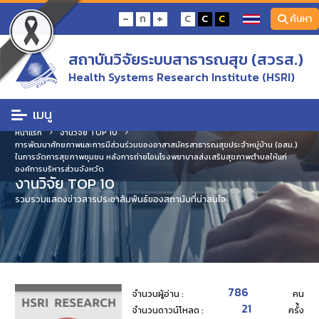
-
+
ก
C
C
C
ค้นหา
สถาบันวิจัยระบบสาธารณสุข (สวรส.)
Health Systems Research Institute (HSRI)
เมนู
หน้าแรก
งานวิจัย TOP 10
การพัฒนาศักยภาพและการมีส่วนร่วมของอาสาสมัครสาธารณสุขประจำหมู่บ้าน (อสม.)
ในการจัดการสุขภาพชุมชน หลังการถ่ายโอนโรงพยาบาลส่งเสริมสุขภาพตำบลให้แก่
องค์การบริหารส่วนจังหวัด
งานวิจัย TOP 10
รวมรวมแสดงข่าวสารประชาสัมพันธ์ของสถานับที่น่าสนใจ
786
จำนวนผู้อ่าน :
คน
21
จำนวนดาวน์โหลด :
ครั้้ง