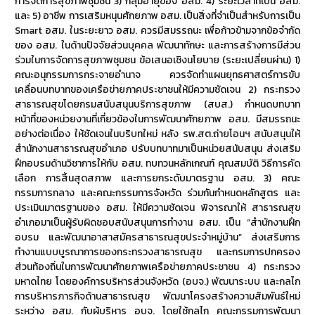
การจัดการสุขภาพชุมชน 3) กลุ่มอายุของ อสม. 4) ระยะเวลาที่เป็น อสม.
และ 5) อาชีพ การเสริมหนุนศักยภาพ อสม. เป็นสิ่งที่จำเป็นสำหรับการเป็น
Smart อสม. ในระยะยาว อสม. ควรมีสมรรถนะ เพื่อก้าวข้ามจากข้อจำกัด
ของ อสม. ในด้านปัจจัยส่วนบุคคล พัฒนาทักษะ และการสร้างการมีส่วน
ร่วมในการจัดการสุขภาพชุมชน ข้อเสนอเชิงนโยบาย (ระยะเปลี่ยนผ่าน) 1)
คณะอนุกรรมการกระจายอำนาจ ควรจัดทำแผนยุทธศาสตร์การขับ
เคลื่อนบทบาทของเครือข่ายภาคประชาชนให้มีความชัดเจน 2) กระทรวง
สาธารณสุขโดยกรมสนับสนุนบริการสุขภาพ (สบส.) กำหนดบทบาท
หน้าที่ของหน่วยงานที่เกี่ยวข้องในการพัฒนาศักยภาพ อสม. มีสมรรถนะ
อย่างต่อเนื่อง ให้ชัดเจนในบริบทใหม่ หลัง รพ.สต.ถ่ายโอนฯ สนับสนุนให้
สำนักงานสาธารณสุขอำเภอ ปรับบทบาทมาเป็นหน่วยสนับสนุน ส่งเสริม
ฝึกอบรมด้านวิชาการให้กับ อสม. ทบทวนหลักเกณฑ์ คุณสมบัติ วิธีการคัด
เลือก การสิ้นสุดสภาพ และการยกระดับมาตรฐาน อสม. 3) คณะ
กรรมการกลาง และคณะกรรมการจังหวัด ร่วมกันกำหนดหลักสูตร และ
ประเมินมาตรฐานของ อสม. ให้มีความชัดเจน พิจารณาให้ สาธารณสุข
อำเภอมาเป็นผู้รับผิดชอบสนับสนุนการทำงาน อสม. เป็น “สำนักงานฝึก
อบรม และพัฒนาอาสาสมัครสาธารณสุขประจำหมู่บ้าน” ส่งเสริมการ
ทำงานแบบบูรณาการของกระทรวงสาธารณสุข และกรมการปกครอง
ส่วนท้องถิ่นในการพัฒนาศักยภาพเครือข่ายภาคประชาชน 4) กระทรวง
มหาดไทย โดยองค์การบริหารส่วนจังหวัด (อบจ.) พัฒนาระบบ และกลไก
การบริหารภารกิจด้านสาธารณสุข พัฒนาโครงสร้างความสัมพันธ์ใหม่
ระหว่าง อสม. กับผู้บริหาร อบจ. โดยใช้กลไก คณะกรรมการพัฒนา