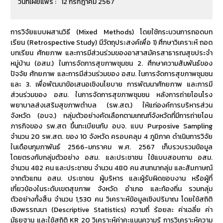
วันที่เผยแพร่ :
12 กรกฎาคม 2567
การวิจัยแบบผสานวิธี (Mixed Methods) โดยใช้กระบวนการถอดบท
เรียน (Retrospective Study) มีวัตถุประสงค์เพื่อ 1) ศึกษาวิเคราะห์ ถอด
บทเรียน ศักยภาพ และการมีส่วนร่วมของอาสาสมัครสาธารณสุขประจำ
หมู่บ้าน (อสม.) ในการจัดการสุขภาพชุมชน 2. ศึกษาความสัมพันธ์ของ
ปัจจัย ศักยภาพ และการมีส่วนร่วมของ อสม. ในการจัดการสุขภาพชุมชน
และ 3. เพื่อพัฒนาข้อเสนอเชิงนโยบาย การพัฒนาศักยภาพ และการมี
ส่วนร่วมของ อสม. ในการจัดการสุขภาพชุมชน หลังการถ่ายโอนโรง
พยาบาลส่งเสริมสุขภาพตำบล (รพ.สต.) ให้แก่องค์การบริหารส่วน
จังหวัด (อบจ.) กลุ่มตัวอย่างคัดเลือกตามเกณฑ์จังหวัดที่มีการถ่ายโอน
ภารกิจของ รพ.สต ขึ้นทะเบียนกับ อบจ. แบบ Purposive Sampling
จำนวน 20 รพ.สต. ของ 10 จังหวัด ครอบคลุม 4 ภูมิภาค ดำเนินการวิจัย
ในเดือนกุมภาพันธ์ 2566-มกราคม พ.ศ. 2567 เก็บรวบรวมข้อมูล
โดยตรงกับกลุ่มตัวอย่าง อสม. และประชาชน ใช้แบบสอบถาม อสม.
จำนวน 482 คน และประชาชน จำนวน 480 คน สนทนากลุ่ม และสัมภาษณ์
จากตัวแทน อสม. ประชาชน ผู้บริหาร และผู้รับผิดชอบงาน หรือผู้ที่
เกี่ยวข้องในระดับเขตสุขภาพ จังหวัด อำเภอ และท้องถิ่น รวมกลุ่ม
ตัวอย่างทั้งสิ้น จำนวน 1,530 คน วิเคราะห์ข้อมูลเชิงปริมาณ โดยใช้สถิติ
เชิงพรรณนา (Descriptive Statistics) ความถี่ ร้อยละ ค่าเฉลี่ย ค่า
มัธยฐาน และใช้สถิติ KR 20 วิเคราะห์ค่าคะแนนความรู้ การวิเคราะห์ความ