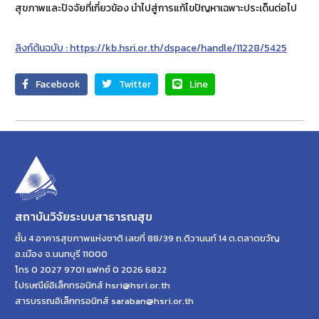
สุขภาพและปัจจัยที่เกี่ยวข้อง นำไปสู่การแก้ไขปัญหาเฉพาะประเด็นต่อไป
ลิงก์ต้นฉบับ : https://kb.hsri.or.th/dspace/handle/11228/5425
Facebook
Twitter
Line
สถาบันวิจัยระบบสาธารณสุข
ชั้น 4 อาคารสุขภาพแห่งชาติ เลขที่ 88/39 ถ.ติวานนท์ 14 ต.ตลาดขวัญ
อ.เมือง จ.นนทบุรี 11000
โทร 0 2027 9701 แฟกซ์ 0 2026 6822
ไปรษณีย์อิเล็กทรอนิกส์ hsri@hsri.or.th
สารบรรณอิเล็กทรอนิกส์ saraban@hsri.or.th