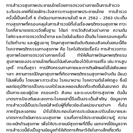
การสำรวจสุขภาพประชาชนไทยโดยการตรวจร่างกายเป็นการสำรวจ
ระดับประเทศที่ช่วยเฝ้าระวังสภาวะทางสุขภาพประชาชนไทย การสำรวจ
ครั้งนี้เป็นครั้งที่ 6 ดำเนินงานภาคสนามในปี พ.ศ. 2562 - 2563 ประเด็น
ทางสุขภาพที่ครอบคลุมในการสำรวจมีทั้งในเรื่องพฤติกรรมสุขภาพ ภาวะ
โรคที่สามารถตรวจวัดพื้นฐาน ได้แก่ การวัดสัดส่วนร่างกาย ความดัน
โลหิต และการตรวจวัดน้ำตาล และไขมันในเลือด เป็นต้น โดยครอบคลุมทั้ง
ในวัยทำงาน และผู้สูงอายุ ปัญหาสุขภาพอันดับต้นของสังคมในขณะนี้คือ
โรคจากพฤติกรรรมทางสุขภาพ คือ โรคไม่ติดต่อเรื้อรัง การสำรวจภาวะ
สุขภาพโดยการตรวจร่างกายครั้งนี้ ทำให้เห็นภาพปัญหาพฤติกรรม
สุขภาพของประชาชนไทยที่แนวโน้มยังคงต้องได้รับการแก้ไข เช่น การสูบ
บุหรี่ การดื่มสุรา การมีกิจกรรมทางกายและการกินผักผลไม้ไม่เพียงพอ
ฯลฯ สถานการณ์ปัญหาสุขภาพที่เกิดจากพฤติกรรมสุขภาพข้างต้น มีแนว
โน้มเพิ่มขึ้น โดยเฉพาะภาวะอ้วน โรคเบาหวาน โรคความดันโลหิตสูง ซึ่งมี
ผลต่ออุบัติการณ์โรคระบบหัวใจและหลอดเลือดที่จะเกิดขึ้นในอนาคต อัน
เป็นภาระของผู้ป่วย ครอบครัว สังคม และระบบบริการสุขภาพ ดังนั้น
มาตรการป้องกันและลดภาระโรคเหล่านี้จึงเป็นประเด็นสำคัญ ข้อมูลจาก
การสำรวจนี้เป็นประโยชน์สำหรับผู้ที่เกี่ยวข้องในหน่วยงานต่างๆ ทั้งใน
ภาครัฐและเอกชน นำไปใช้ประกอบในการประเมินและปรับนโยบายและ
มาตรการดำเนินการระบบสุขภาพ รวมทั้งการให้ประชาชนมีความรู้ ความ
ตระหนักด้านสุขภาพ เพื่อให้ประชาชนมีสุขภาพที่ดีขึ้น นอกจากนี้ข้อมูลจาก
การสำรวจนี้ยังเป็นฐานข้อมูลทำให้เกิดการศึกษาวิจัยในทางลึกเกี่ยวกับ