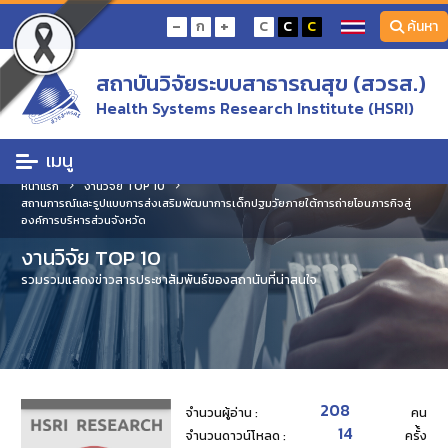
-
+
ก
C
C
C
ค้นหา
สถาบันวิจัยระบบสาธารณสุข (สวรส.)
Health Systems Research Institute (HSRI)
เมนู
หน้าแรก
งานวิจัย TOP 10
สถานการณ์และรูปแบบการส่งเสริมพัฒนาการเด็กปฐมวัยภายใต้การถ่ายโอนภารกิจสู่
องค์การบริหารส่วนจังหวัด
งานวิจัย TOP 10
รวมรวมแสดงข่าวสารประชาสัมพันธ์ของสถานับที่น่าสนใจ
208
จำนวนผู้อ่าน :
คน
14
จำนวนดาวน์โหลด :
ครั้้ง