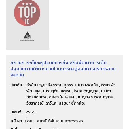
สถานการณ์และรูปแบบการส่งเสริมพัฒนาการเด็ก
ปฐมวัยภายใต้การถ่ายโอนภารกิจสู่องค์การบริหารส่วน
จังหวัด
นักวิจัย :
ธีรชัย บุญยะลีพรรณ , สุธรรม นันทมงคลชัย , กิติมา พัว
พัฒนกุล , เปรมฤทัย เกตุเรน , ไพลิน วิญญกูล , เขมิกา
ฉัตรก้องภพ , อลิสา ใหมพรหม , เบญจพร กุศลปฏิการ ,
วัชราภรณ์ เถาว์แล , ธริชยา ยี่ภิญโญ
ปีพิมพ์ :
2569
สนับสนุนโดย :
สถาบันวิจัยระบบสาธารณสุข