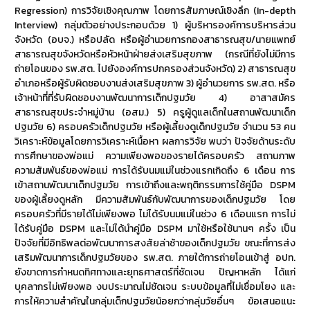
Regression) การวิจัยเชิงคุณภาพ โดยการสัมภาษณ์เชิงลึก (In-depth
Interview) กลุ่มตัวอย่างประกอบด้วย 1) ผู้บริหารองค์การบริหารส่วน
จังหวัด (อบจ.) หรือปลัด หรือผู้อำนวยการกองสาธารณสุข/นายแพทย์
สาธารณสุขจังหวัดหรือหัวหน้าฝ่ายส่งเสริมสุขภาพ (กรณีที่ยังไม่มีการ
ถ่ายโอนของ รพ.สต. ไปยังองค์การปกครองส่วนจังหวัด) 2) สาธารณสุข
อำเภอหรือผู้รับผิดชอบงานส่งเสริมสุขภาพ 3) ผู้อำนวยการ รพ.สต. หรือ
เจ้าหน้าที่ที่รับผิดชอบงานพัฒนาการเด็กปฐมวัย 4) อาสาสมัคร
สาธารณสุขประจำหมู่บ้าน (อสม.) 5) ครูผู้ดูแลเด็กในสถานพัฒนาเด็ก
ปฐมวัย 6) ครอบครัวเด็กปฐมวัย หรือผู้เลี้ยงดูเด็กปฐมวัย จำนวน 53 คน
วิเคราะห์ข้อมูลโดยการวิเคราะห์เนื้อหา ผลการวิจัย พบว่า ปัจจัยด้านระดับ
การศึกษาของพ่อแม่ ความเพียงพอของรายได้ครอบครัว สถานภาพ
ความสัมพันธ์ของพ่อแม่ การได้รับนมแม่ในช่วงแรกเกิดถึง 6 เดือน การ
เข้าสถานพัฒนาเด็กปฐมวัย การเข้าถึงและพฤติกรรมการใช้คู่มือ DSPM
ของผู้เลี้ยงดูหลัก มีความสัมพันธ์กับพัฒนาการของเด็กปฐมวัย โดย
ครอบครัวที่มีรายได้ไม่เพียงพอ ไม่ได้รับนมแม่ในช่วง 6 เดือนแรก การไม่
ได้รับคู่มือ DSPM และไม่ได้นำคู่มือ DSPM มาใช้หรือใช้นานๆ ครั้ง เป็น
ปัจจัยที่มีอิทธิพลต่อพัฒนาการสงสัยล่าช้าของเด็กปฐมวัย ขณะที่การส่ง
เสริมพัฒนาการเด็กปฐมวัยของ รพ.สต. ภายใต้การถ่ายโอนเข้าสู่ อปท.
ยังขาดการกำหนดทิศทางและยุทธศาสตร์ที่ชัดเจน ปัญหาหลัก ได้แก่
บุคลากรไม่เพียงพอ งบประมาณไม่ชัดเจน ระบบข้อมูลที่ไม่เชื่อมโยง และ
การให้ความสำคัญในกลุ่มเด็กปฐมวัยน้อยกว่ากลุ่มวัยอื่นๆ ข้อเสนอแนะ