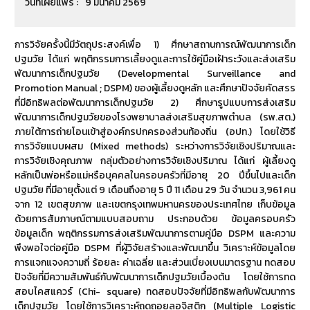
วันที่เผยแพร่ :
9 มีนาคม 2569
การวิจัยครั้งนี้มีวัตถุประสงค์เพื่อ 1) ศึกษาสถานการณ์พัฒนาการเด็ก
ปฐมวัย ได้แก่ พฤติกรรมการเลี้ยงดูและการใช้คู่มือเฝ้าระวังและส่งเสริม
พัฒนาการเด็กปฐมวัย (Developmental Surveillance and
Promotion Manual ; DSPM) ของผู้เลี้ยงดูหลัก และศึกษาปัจจัยคัดสรร
ที่มีอิทธิพลต่อพัฒนาการเด็กปฐมวัย 2) ศึกษารูปแบบการส่งเสริม
พัฒนาการเด็กปฐมวัยของโรงพยาบาลส่งเสริมสุขภาพตำบล (รพ.สต.)
ภายใต้การถ่ายโอนเข้าสู่องค์กรปกครองส่วนท้องถิ่น (อปท.) โดยใช้วิธี
การวิจัยแบบผสม (Mixed methods) ระหว่างการวิจัยเชิงปริมาณและ
การวิจัยเชิงคุณภาพ กลุ่มตัวอย่างการวิจัยเชิงปริมาณ ได้แก่ ผู้เลี้ยงดู
หลักเป็นพ่อหรือแม่หรือบุคคลในครอบครัวที่มีอายุ 20 ปีขึ้นไปและเด็ก
ปฐมวัย ที่มีอายุตั้งแต่ 9 เดือนถึงอายุ 5 ปี 11 เดือน 29 วัน จำนวน 3,961 คน
จาก 12 เขตสุขภาพ และเขตกรุงเทพมหานครของประเทศไทย เก็บข้อมูล
ด้วยการสัมภาษณ์ตามแบบสอบถาม ประกอบด้วย ข้อมูลครอบครัว
ข้อมูลเด็ก พฤติกรรมการส่งเสริมพัฒนาการตามคู่มือ DSPM และความ
พึงพอใจต่อคู่มือ DSPM ที่ผู้วิจัยสร้างและพัฒนาขึ้น วิเคราะห์ข้อมูลโดย
การแจกแจงความถี่ ร้อยละ ค่าเฉลี่ย และส่วนเบี่ยงเบนมาตรฐาน ทดสอบ
ปัจจัยที่มีความสัมพันธ์กับพัฒนาการเด็กปฐมวัยเบื้องต้น โดยใช้การทด
สอบไคสแควร์ (Chi- square) ทดสอบปัจจัยที่มีอิทธิพลกับพัฒนาการ
เด็กปฐมวัย โดยใช้การวิเคราะห์ถดถอยลอจิสติก (Multiple Logistic