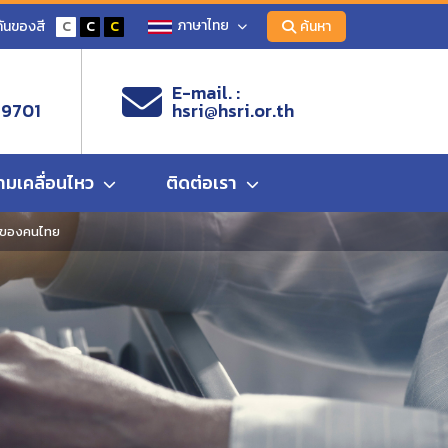
ภาษาไทย
ันของสี
C
C
C
ค้นหา
E-mail. :
 9701
hsri@hsri.or.th
ามเคลื่อนไหว
ติดต่อเรา
ลของคนไทย