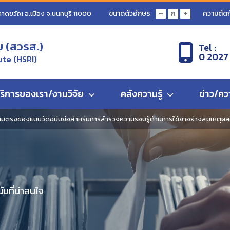
-
+
ขนาดตัวอักษร
ความตัดก
ก
ลาดขวัญ อ.เมือง จ.นนทบุรี 11000
ข (สวรส.)
Tel :
0 2027
ute (HSRI)
ริการของเรา/งานวิจัย
คลังความรู้
ข่าว/คว
ตรงของแบบวัดฉบับย่อสำหรับการสำรวจความรอบรู้ด้านการใช้ยาอย่างสมเหตุผ
บที่น่าสนใจ