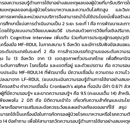
อคัดกรองความรอบรู้ด้านการใช้ยาอย่างสมเหตุผลของผู้ป่วยที่มารับ
สมเหตุผลของกลุ่มผู้ป่วยโรคเบาหวานและความดันโลหิตสูง และวิเคราะ
การแพทย์และหน่วยงานบริการจึงสามารถนำไปใช้ประโยชน์เพื่อสร้างเสร
จัย การศึกษานี้แบ่งการดำเนินงานเป็น 2 ระยะ ระยะที่ 1 คือ การพัฒน
ยใช้รูปแบบงานวิจัยแบบผสมวิธี ประกอบด้วยการวิจัยทั้งเชิงปริมาณ
จัดทำ Cognitive interview เพิ่มเติม ร่วมกับการประชุมผู้ทรงคุณว
เครื่องมือ MF-RDUL ในภาคสนาม 5 จังหวัด และมีการรับฟังข้อเสนอแนะของผ
จระดับประเทศในระยะที่ 2 คือ การสำรวจบรรทัดฐานของระดับความรอบ
ูง ใน 13 จังหวัด จาก 13 เขตสุขภาพทั่วประเทศไทย เพื่อศึกษาปัจจั
 ระดับการศึกษา โรคเรื้อรัง และเขตที่อยู่ และตัวแปรตาม คือ ความร
แบบประเมิน MF-RDUL14 ที่พัฒนาขึ้น มีความเชื่อมั่น ความตรง ความไ
งมาจาก LF-RDUL (แบบประเมินความรอบรู้ด้านการใช้ยาอย่างสมเหตุผ
ครงสร้าง ค่าความเชื่อมั่น Cronbach's alpha ทั้งฉบับ มีค่า 0.671 ส
งผู้ที่มีความรอบรู้ฯ และขาดความรอบรู้ฯ คือ 9.5 (คะแนนเต็ม 14) สำห
พียงพอใน 2 มิติ คือ มิติความเข้าใจ เกี่ยวกับความสำคัญและประโย
ุนไพรหรืออาหารเสริมและข้อควรระวังและผลข้างเคียงของยาที่ใช้ สรุป 
ารถใช้เป็นเครื่องมือในการคัดกรองผู้ป่วยโรคเบาหวานหรือโรคความตัน
 คือ 14 ข้อคำถาม เพื่อให้สามารถวัดความรอบรู้ด้านการใช้ยาอย่างสมเหตุ