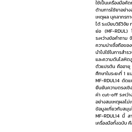
ใช้เป็นเครื่องมื
ด้านการใช้ยาอย่าง
เหตุผล บุคลากรทาง
ได้ ระเบียบวิธีวิ
ย่อ (MF-RDUL) โด
ระหว่างข้อคำถาม 
ความน่าเชื่อถือของ
นำไปใช้ในการสำรว
และความดันโลหิตส
ตัวแปรต้น คืออายุ
ศึกษาในระยะที่ 1 
MF-RDUL14 ดัดแปล
ยืนยันความตรงเชิงโ
ค่า cut-off ระหว่า
อย่างสมเหตุผลไม่เ
ข้อมูลเกี่ยวกับสม
MF-RDUL14 นี้ สาม
เครื่องมือทั้งฉบับ