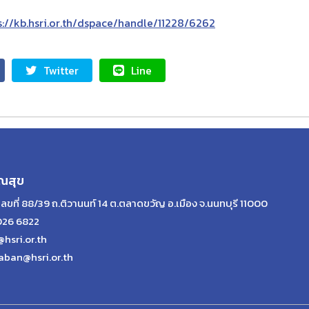
tps://kb.hsri.or.th/dspace/handle/11228/6262
Twitter
Line
ณสุข
เลขที่ 88/39 ถ.ติวานนท์ 14 ต.ตลาดขวัญ อ.เมือง จ.นนทบุรี 11000
026 6822
@hsri.or.th
aban@hsri.or.th