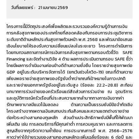
วันที่เผยแพร่ :
21 เมษายน 2569
โครงการนี้มีวัตถุประสงค์เพื่อผลิตและรวบรวมองค์ความรู้ด้านการเงิน
การคลังสุขภาพของประเทศไทยที่สอดคล้องกับกรอบการประชุมวิชาการ
ระดับชาติด้านหลักประกันสุขภาพถ้วนหน้า พ.ศ. 2568 และพัฒนาข้อเสนอ
เชิงนโยบายให้รองรับความเปลี่ยนแปลงในระยะยาว โครงการดำเนินการ
โดยทบทวนสถานการณ์การเงินการคลังสุขภาพตามกรอบตัวชี้วัด SAFE
Financing และจัดทำงานวิจัย 4 ด้าน ผลการประเมินตามกรอบ SAFE ชี้ว่า
ไทยมีผลการดำเนินงานค่อนข้างดีด้านความยั่งยืน โดยรายจ่ายสุขภาพต่อ
GDP อยู่ในระดับบริหารจัดการได้ (ยกเว้นช่วงโควิด-19) ขณะที่ด้านความ
เพียงพอรายจ่ายสุขภาพของรัฐยังต่ำกว่าเกณฑ์เป้าหมายในภาวะปกติ
และรายจ่ายนอกภาครัฐยังอยู่ในระดับสูง (ร้อยละ 22.2–28.8) สะท้อน
บทบาทการร่วมจ่ายของครัวเรือนแต่สัดส่วนการร่วมจ่าย ณ จุดบริการ
และอุบัติการณ์ครัวเรือนที่ประสบความยากลำบากทางการเงินจากค่า
รักษาพยาบาลมีแนวโน้มลดลง ด้านความเป็นธรรมยังมีข้อจำกัดเชิง
โครงสร้างจากเพดานเงินสมทบประกันสังคมและความแตกต่างรายจ่าย
ต่อหัวระหว่างสามกองทุนหลัก ส่วนด้านประสิทธิภาพยังมีพื้นที่ให้พัฒนา
เพิ่มเติม เช่น การลดบริการที่มีคุณค่าต่ำ การควบคุมราคา และการลดการ
สูญเสียจากทุจริต/ความซ้ำซ้อน การประมาณการปี พ.ศ. 2566–2576
คาดว่าค่าใช้จ่ายรวมของสามกองทุนหลักจะเพิ่มเฉลี่ยร้อยละ 6 ต่อปี และ