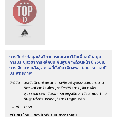
การจัดทำข้อมูลเชิงวิชาการและงานวิจัยเพื่อสนับสนุน
การประชุมวิชาการหลักประกันสุขภาพถ้วนหน้า ปี 2568:
การเงิน การคลังสุขภาพที่ยั่งยืน เพียงพอ เป็นธรรม และมี
ประสิทธิภาพ
นักวิจัย :
วรณัน วิทยาพิภพสกุล , ระพีพงศ์ สุพรรณไชยมาตย์ , ว
ริศา พานิชเกรียงไกร , ชาฮีดา วิริยาทร , จิณณพัต
สุวรรณเกตกะ , ฉัตรพศ หลายรุ่งเรือง , ณัชชา กองคำ , ว
ริษฐา หวังศิรบรรจง , วิรากร บุญยะมาลิก
ปีพิมพ์ :
2569
สนับสนุนโดย :
สถาบันวิจัยระบบสาธารณสุข