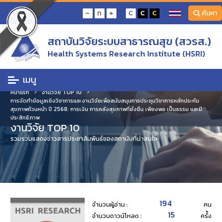
-
+
ก
C
C
C
ค้นหา
สถาบันวิจัยระบบสาธารณสุข (สวรส.)
Health Systems Research Institute (HSRI)
เมนู
หน้าแรก
งานวิจัย TOP 10
การจัดทำข้อมูลเชิงวิชาการและงานวิจัยเพื่อสนับสนุนการประชุมวิชาการหลักประกัน
สุขภาพถ้วนหน้า ปี 2568: การเงิน การคลังสุขภาพที่ยั่งยืน เพียงพอ เป็นธรรม และมี
ประสิทธิภาพ
งานวิจัย TOP 10
รวมรวมแสดงข่าวสารประชาสัมพันธ์ของสถานับที่น่าสนใจ
194
จำนวนผู้อ่าน :
คน
15
จำนวนดาวน์โหลด :
ครั้้ง