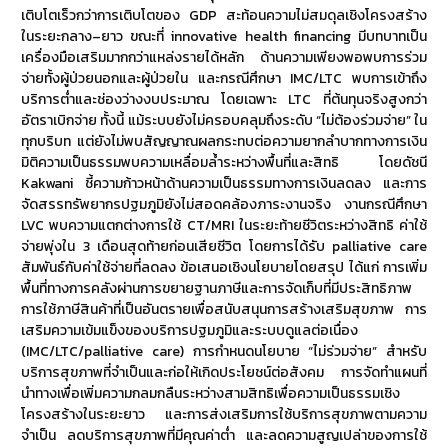
เติบโตเร็วกว่าการเติบโตของ GDP สะท้อนความไม่สมดุลเชิงโครงสร้าง
ในระยะกลาง–ยาว ขณะที่ innovative health financing มีบทบาทเป็น
เครื่องมือเสริมมากกว่าแหล่งรายได้หลัก ด้านความเพียงพอพบการร่วม
จ่ายทั้งผู้ป่วยนอกและผู้ป่วยใน และกรณีศึกษา IMC/LTC พบการเข้าถึง
บริการต่ำและช่องว่างงบประมาณ โดยเฉพาะ LTC ที่ต้นทุนจริงสูงกว่า
อัตราเบิกจ่าย ทั้งนี้ แม้ระบบยังไม่ครอบคลุมถึงระดับ “ไม่ต้องร่วมจ่าย” ใน
ทุกบริบท แต่ยังไม่พบสัญญาณผลกระทบต่อความยากลำบากทางการเงิน
มิติความเป็นธรรมพบความเหลื่อมล้ำระหว่างพื้นที่และสิทธิ โดยดัชนี
Kakwani ชี้ความก้าวหน้าด้านความเป็นธรรมทางการเงินลดลง และการ
จัดสรรทรัพยากรปฐมภูมิยังไม่สอดคล้องภาระงานจริง งานกรณีศึกษา
LVC พบความแตกต่างการใช้ CT/MRI ในระยะท้ายชีวิตระหว่างสิทธิ ค่าใช้
จ่ายพุ่งใน 3 เดือนสุดท้ายก่อนเสียชีวิต โดยการได้รับ palliative care
สัมพันธ์กับค่าใช้จ่ายที่ลดลง ข้อเสนอเชิงนโยบายโดยสรุป ได้แก่ การเพิ่ม
พื้นที่ทางการคลังผ่านการขยายฐานภาษีและการจัดเก็บที่มีประสิทธิภาพ
การใช้ภาษีสินค้าที่เป็นอันตรายเพื่อสนับสนุนการสร้างเสริมสุขภาพ การ
เสริมความเข้มแข็งของบริการปฐมภูมิและระบบดูแลต่อเนื่อง
(IMC/LTC/palliative care) การกำหนดนโยบาย “ไม่ร่วมจ่าย” สำหรับ
บริการสุขภาพที่จำเป็นและก่อให้เกิดประโยชน์ต่อสังคม การจัดทำแผนที่
นำทางเพื่อเพิ่มความกลมกลืนระหว่างสามสิทธิเพื่อความเป็นธรรมเชิง
โครงสร้างในระยะยาว และการส่งเสริมการใช้บริการสุขภาพตามความ
จำเป็น ลดบริการสุขภาพที่มีคุณค่าต่ำ และลดความสูญเปล่าของการใช้