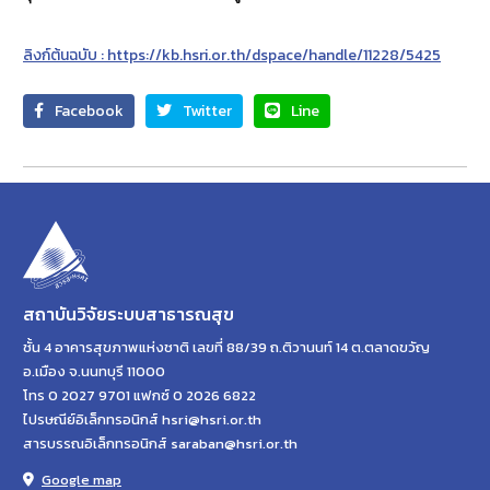
ลิงก์ต้นฉบับ : https://kb.hsri.or.th/dspace/handle/11228/5425
Facebook
Twitter
Line
สถาบันวิจัยระบบสาธารณสุข
ชั้น 4 อาคารสุขภาพแห่งชาติ เลขที่ 88/39 ถ.ติวานนท์ 14 ต.ตลาดขวัญ
อ.เมือง จ.นนทบุรี 11000
โทร 0 2027 9701 แฟกซ์ 0 2026 6822
ไปรษณีย์อิเล็กทรอนิกส์ hsri@hsri.or.th
สารบรรณอิเล็กทรอนิกส์ saraban@hsri.or.th
Google map