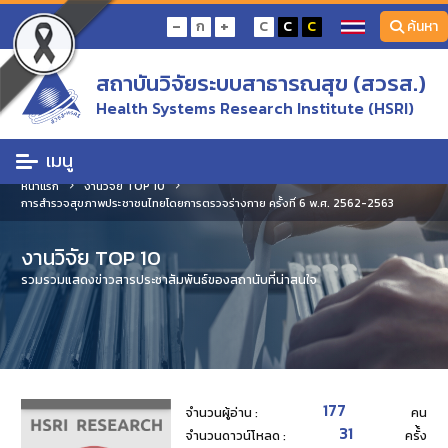
-
+
ก
C
C
C
ค้นหา
สถาบันวิจัยระบบสาธารณสุข (สวรส.)
Health Systems Research Institute (HSRI)
เมนู
หน้าแรก
งานวิจัย TOP 10
การสำรวจสุขภาพประชาชนไทยโดยการตรวจร่างกาย ครั้งที่ 6 พ.ศ. 2562-2563
งานวิจัย TOP 10
รวมรวมแสดงข่าวสารประชาสัมพันธ์ของสถานับที่น่าสนใจ
177
จำนวนผู้อ่าน :
คน
31
จำนวนดาวน์โหลด :
ครั้้ง