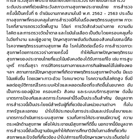
การสำรวจสุขภาพประชาชนไทยโดยการตรวจร่างกายเป็นการสำรวจ
ระดับประเทศที่ช่วยเฝ้าระวังสภาวะทางสุขภาพประชาชนไทย การสำรวจ
ครั้งนี้เป็นครั้งที่ 6 ดำเนินงานภาคสนามในปี พ.ศ. 2562 - 2563 ประเด็น
ทางสุขภาพที่ครอบคลุมในการสำรวจมีทั้งในเรื่องพฤติกรรมสุขภาพ ภาวะ
โรคที่สามารถตรวจวัดพื้นฐาน ได้แก่ การวัดสัดส่วนร่างกาย ความดัน
โลหิต และการตรวจวัดน้ำตาล และไขมันในเลือด เป็นต้น โดยครอบคลุมทั้ง
ในวัยทำงาน และผู้สูงอายุ ปัญหาสุขภาพอันดับต้นของสังคมในขณะนี้คือ
โรคจากพฤติกรรรมทางสุขภาพ คือ โรคไม่ติดต่อเรื้อรัง การสำรวจภาวะ
สุขภาพโดยการตรวจร่างกายครั้งนี้ ทำให้เห็นภาพปัญหาพฤติกรรม
สุขภาพของประชาชนไทยที่แนวโน้มยังคงต้องได้รับการแก้ไข เช่น การสูบ
บุหรี่ การดื่มสุรา การมีกิจกรรมทางกายและการกินผักผลไม้ไม่เพียงพอ
ฯลฯ สถานการณ์ปัญหาสุขภาพที่เกิดจากพฤติกรรมสุขภาพข้างต้น มีแนว
โน้มเพิ่มขึ้น โดยเฉพาะภาวะอ้วน โรคเบาหวาน โรคความดันโลหิตสูง ซึ่งมี
ผลต่ออุบัติการณ์โรคระบบหัวใจและหลอดเลือดที่จะเกิดขึ้นในอนาคต อัน
เป็นภาระของผู้ป่วย ครอบครัว สังคม และระบบบริการสุขภาพ ดังนั้น
มาตรการป้องกันและลดภาระโรคเหล่านี้จึงเป็นประเด็นสำคัญ ข้อมูลจาก
การสำรวจนี้เป็นประโยชน์สำหรับผู้ที่เกี่ยวข้องในหน่วยงานต่างๆ ทั้งใน
ภาครัฐและเอกชน นำไปใช้ประกอบในการประเมินและปรับนโยบายและ
มาตรการดำเนินการระบบสุขภาพ รวมทั้งการให้ประชาชนมีความรู้ ความ
ตระหนักด้านสุขภาพ เพื่อให้ประชาชนมีสุขภาพที่ดีขึ้น นอกจากนี้ข้อมูลจาก
การสำรวจนี้ยังเป็นฐานข้อมูลทำให้เกิดการศึกษาวิจัยในทางลึกเกี่ยวกับ
สุขภาพและปัจจัยที่เกี่ยวข้อง นำไปสู่การแก้ไขปัญหาเฉพาะประเด็นต่อไป