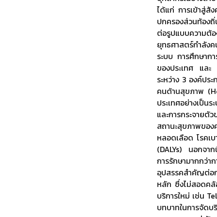
ได้แก่ การเข้าสู่
ปกครองส่วนท้องถิ
ต่อรูปแบบความต้อ
ยุทธศาสตร์กำลังค
ระบบ การศึกษาการ
ของประเทศ และ 3
ระหว่าง 3 องค์ปร
คนด้านสุขภาพ (He
ประเทศอย่างเป็นร
และการกระจายตัวขอ
สถานะสุขภาพของคนไ
หลอดเลือด โรคเบา
(DALYs) นอกจากนี้
การรักษามากกว่ากา
อุปสรรคสำคัญต่อก
หลัก ซึ่งไม่สอดคล้
บริการใหม่ เช่น T
บทบาทในการจัดบริก