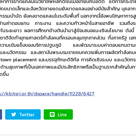
าการขาดแคลนในวิชาชีพหลักดีขึ้นเมื่อเทียบกับอดีต แต่การกระจาย
วัดขนาดเล็กและจังหวัดชายแดนยังขาดแคลนอย่างมีนัยสำคัญ บุคลากรใ
จกรรมบำบัด ยังคงขาดแคลนในระดับพื้นที่ นอกจากนี้ยังพบปัญหาการส
้านค่าตอบแทน ภาระงาน และความก้าวหน้าในสายอาชีพ รวมถึงระบบ
นระยะยาว ผลการศึกษาข้างต้นนำมาสู่ข้อเสนอแนะเชิงนโยบาย ดังน
ชาติจัดทำยุทธศาสตร์กำลังคนที่ครอบคลุมทุกภาคส่วน ทั้งภาครัฐ
ร้างความเข้มแข็งของบริการปฐมภูมิ และพัฒนาระบบค่าตอบแทนตาม
ัยและนวัตกรรม และสถาบันพระบรมราชชนกควรเพิ่มการผลิตกำลัง
own placement และบรรจุทักษะดิจิทัล การคิดเชิงระบบ และนวัตกรรม
้านสุขภาพที่เป็นเอกภาพและมีประสิทธิภาพถือเป็นฐานรากสำคัญใน
ดขึ้น
tps://kb.hsri.or.th/dspace/handle/11228/6427
Twitter
Line