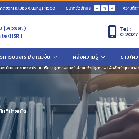
-
+
ขนาดตัวอักษร
ความตัดก
ก
ลาดขวัญ อ.เมือง จ.นนทบุรี 11000
ข (สวรส.)
Tel :
0 2027
ute (HSRI)
ริการของเรา/งานวิจัย
คลังความรู้
ข่าว/คว
คนไทย สถานการณ์ระบบบริการสุขภาพและกำลังคนด้านสุขภาพ เพื่อจัดทำยุทธศาส
บที่น่าสนใจ