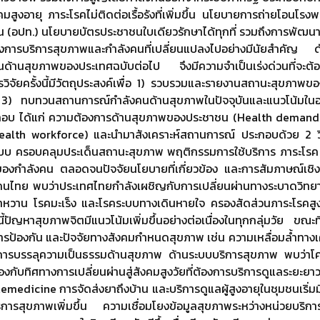
สังคมสูงอายุ ภาระโรคไม่ติดต่อเรื้อรังที่เพิ่มขึ้น นโยบายการถ่ายโอ
่น (อปท.) นโยบายบัตรประชาชนใบเดียวรักษาได้ทุกที่ รวมถึงการพัฒน
งการบริการสุขภาพและกำลังคนที่เปลี่ยนแปลงไปอย่างมีนัยสำคัญ ด
นด้านสุขภาพของประเทศฉบับต่อไป จึงมีความจำเป็นเร่งด่วนที่จะต้
วิจัยครั้งนี้มีวัตถุประสงค์เพื่อ 1) รวบรวมและรายงานสถานะสุข
) ทบทวนสถานการณ์กำลังคนด้านสุขภาพในปัจจุบันและแนวโน้มในอนา
ะกอบ ได้แก่ ความต้องการด้านสุขภาพของประชาชน (Health demand)
alth workforce) และนำมาสังเคราะห์สถานการณ์ ประกอบด้วย 2 ว
ะบบ ครอบคลุมประเด็นสถานะสุขภาพ พฤติกรรมการใช้บริการ ภาระโรค
งกำลังคน ตลอดจนปัจจัยนโยบายที่เกี่ยวข้อง และการสัมภาษณ์เชิงลึ
ทย พบว่าประเทศไทยกำลังเผชิญกับการเปลี่ยนผ่านทางระบาดวิทยาอย่า
หวาน โรคมะเร็ง และโรคระบบทางเดินหายใจ ครองสัดส่วนภาระโรคสูงส
ปัญหาสุขภาพจิตมีแนวโน้มเพิ่มขึ้นอย่างต่อเนื่องในทุกกลุ่มวัย ขณ
รป้องกัน และปัจจัยทางสังคมกำหนดสุขภาพ เช่น ความเหลื่อมล้ำทางเศร
ารบรรลุความเป็นธรรมด้านสุขภาพ ด้านระบบบริการสุขภาพ พบว่าโคร
องกับทิศทางการเปลี่ยนผ่านสู่สังคมสูงวัยที่ต้องการบริการดูแลระยะยา
elemedicine การจัดส่งยาถึงบ้าน และบริการดูแลผู้สูงอายุในชุมชนเริ
ารสุขภาพเพิ่มขึ้น ความเชื่อมโยงข้อมูลสุขภาพระหว่างหน่วยบริการ