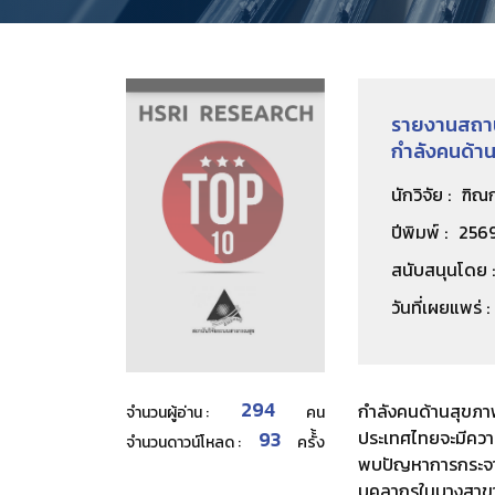
รายงานสถาน
กำลังคนด้า
นักวิจัย :
ฑิณก
ปีพิมพ์ :
256
สนับสนุนโดย :
วันที่เผยแพร่ :
294
กำลังคนด้านสุขภ
จำนวนผู้อ่าน :
คน
93
ประเทศไทยจะมีความ
จำนวนดาวน์โหลด :
ครั้้ง
พบปัญหาการกระจาย
บุคลากรในบางสาขา