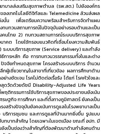
นโรงพยาบาลส่งเสริมสุขภาพตำบล (รพ.สต.) ไปยังองค์กร
าของเทคโนโลยีดิจิทัลและ Telemedicine ล้วนส่งผล
ังนั้น เพื่อเตรียมความพร้อมสำหรับการจัดทำแผน
องทบทวนสถานการณ์ในปัจจุบันอย่างรอบด้านและเป็น
ภาพของคนไทย 2) ทบทวนสถานการณ์ระบบบริการสุขภาพ
คต โดยใช้กรอบแนวคิดที่เชื่อมโยงความสัมพันธ์
 ระบบบริการสุขภาพ (Service delivery) และกำลัง
ิธีการหลัก คือ การทบทวนวรรณกรรมทั้งในและต่าง
 ปัจจัยกำหนดสุขภาพ โครงสร้างระบบบริการ จำนวน
กผู้เชี่ยวชาญในสาขาที่เกี่ยวข้อง ผลการศึกษาด้าน
งชัดเจน โรคไม่ติดต่อเรื้อรัง ได้แก่ โรคหัวใจและ
ุดวัดด้วยดัชนี Disability-Adjusted Life Years
ะที่พฤติกรรมการใช้บริการสุขภาพของประชาชนยังเน้น
ษฐกิจ การศึกษา และที่ตั้งทางภูมิศาสตร์ ยังคงเป็น
งสร้างปัจจุบันยังคงเน้นการดูแลในโรงพยาบาลเป็น
ว บริการชุมชน และการดูแลที่บ้านมากยิ่งขึ้น รูปแบบ
่มมีบทบาทสำคัญ โดยเฉพาะในเขตเมือง ขณะที่ อปท. มี
ยังเป็นช่องว่างสำคัญที่ต้องพัฒนาด้านกำลังคนด้าน