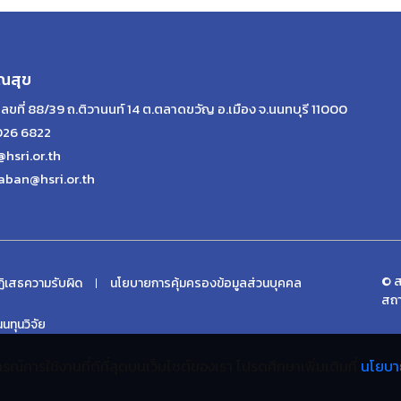
ณสุข
เลขที่ 88/39 ถ.ติวานนท์ 14 ต.ตลาดขวัญ อ.เมือง จ.นนทบุรี 11000
026 6822
@hsri.or.th
aban@hsri.or.th
© ส
ิเสธความรับผิด
นโยบายการคุ้มครองข้อมูลส่วนบุคคล
สถา
ทุนวิจัย
ะสบการณ์การใช้งานที่ดีที่สุดบนเว็บไซต์ของเรา โปรดศึกษาเพิ่มเติมที่
นโยบา