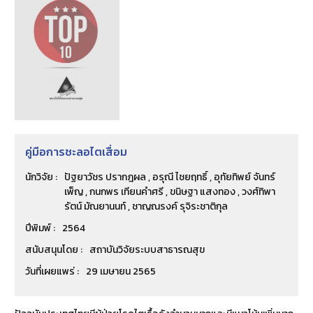
คู่มือการชะลอไตเสื่อม
นักวิจัย :
ปัฐยาวัชร ปรากฎผล , อรุณี ไชยฤทธิ์ , อุทัยทิพย์ จันทร์
เพ็ญ , กนกพร เทียนคำศรี , ขนิษฐา แสงทอง , วงศ์ทิพา
รัตน์ มัณยานนท์ , ชาญณรงค์ รุจิระชาติกุล
ปีพิมพ์ :
2564
สนับสนุนโดย :
สถาบันวิจัยระบบสาธารณสุข
วันที่เผยแพร่ :
29 เมษายน 2565