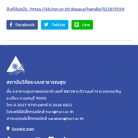
ลิงก์ต้นฉบับ : https://kb.hsri.or.th/dspace/handle/11228/5559
Facebook
Twitter
Line
สถาบันวิจัยระบบสาธารณสุข
ชั้น 4 อาคารสุขภาพแห่งชาติ เลขที่ 88/39 ถ.ติวานนท์ 14 ต.ตลาดขวัญ
อ.เมือง จ.นนทบุรี 11000
โทร 0 2027 9701 แฟกซ์ 0 2026 6822
ไปรษณีย์อิเล็กทรอนิกส์ hsri@hsri.or.th
สารบรรณอิเล็กทรอนิกส์ saraban@hsri.or.th
Google map