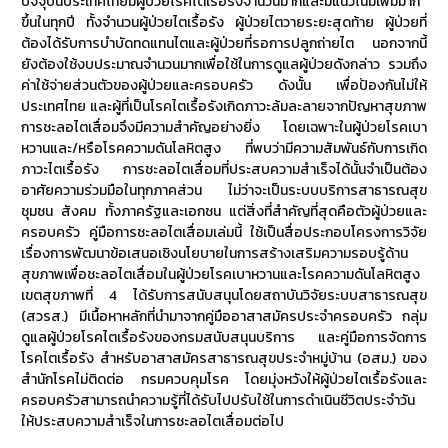
ปัจจุบันประเทศไทยมีผู้ป่วยโรคไตเรื้อรังจำนวนมากและมีแนวโน้มเพิ่มมาก
ขึ้นในทุกปี ทั้งจำนวนผู้ป่วยไตเรื้อรัง ผู้ป่วยไตวายระยะสุดท้าย ผู้ป่วยที่
ต้องได้รับการบำบัดทดแทนไตและผู้ป่วยที่รอการปลูกถ่ายไต นอกจากนี้
ยังต้องใช้งบประมาณจำนวนมากเพื่อใช้ในการดูแลผู้ป่วยดังกล่าว รวมถึง
ค่าใช้จ่ายส่วนตัวของผู้ป่วยและครอบครัว ดังนั้น เพื่อป้องกันไม่ให้
ประเทศไทย และผู้ที่เป็นโรคไตเรื้อรังเกิดภาวะล้มละลายจากปัญหาสุขภาพ
การชะลอไตเสื่อมจึงมีความสำคัญอย่างยิ่ง โดยเฉพาะในผู้ป่วยโรคเบา
หวานและ/หรือโรคความดันโลหิตสูง ที่พบว่ามีความสัมพันธ์กับการเกิด
ภาวะไตเรื้อรัง การชะลอไตเสื่อมที่ประสบความสำเร็จได้นั้นจำเป็นต้อง
อาศัยความร่วมมือในทุกภาคส่วน ไม่ว่าจะเป็นระบบบริการสาธารณสุข
ชุมชน สังคม ทั้งภาครัฐและเอกชน แต่สิ่งที่สำคัญที่สุดคือตัวผู้ป่วยและ
ครอบครัว คู่มือการชะลอไตเสื่อมเล่มนี้ ใช้เป็นสื่อประกอบโครงการวิจัย
เรื่องการพัฒนาข้อเสนอเชิงนโยบายในการสร้างเสริมความรอบรู้ด้าน
สุขภาพเพื่อชะลอไตเสื่อมในผู้ป่วยโรคเบาหวานและโรคความดันโลหิตสูง
เขตสุขภาพที่ 4 ได้รับการสนับสนุนโดยสถาบันวิจัยระบบสาธารณสุข
(สวรส.) มีเนื้อหาหลักที่นำมาจากคู่มืออาสาสมัครประจำครอบครัว กลุ่ม
ดูแลผู้ป่วยโรคไตเรื้อรังของกรมสนับสนุนบริการ และคู่มือการจัดการ
โรคไตเรื้อรัง สำหรับอาสาสมัครสาธารณสุขประจำหมู่บ้าน (อสม.) ของ
สำนักโรคไม่ติดต่อ กรมควบคุมโรค โดยมุ่งหวังให้ผู้ป่วยไตเรื้อรังและ
ครอบครัวสามารถนำความรู้ที่ได้รับไปปรับใช้ในการดำเนินชีวิตประจำวัน
ให้ประสบความสำเร็จในการชะลอไตเสื่อมต่อไป