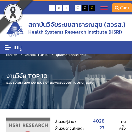
-
+
ก
C
C
C
ค้นหา
สถาบันวิจัยระบบสาธารณสุข (สวรส.)
Health Systems Research Institute (HSRI)
เมนู
หน้าแรก
งานวิจัย TOP 10
คู่มือการชะลอไตเสื่อม
งานวิจัย TOP 10
รวมรวมแสดงข่าวสารประชาสัมพันธ์ของสถานับที่น่าสนใจ
4028
จำนวนผู้อ่าน :
คน
27
จำนวนดาวน์โหลด :
ครั้้ง