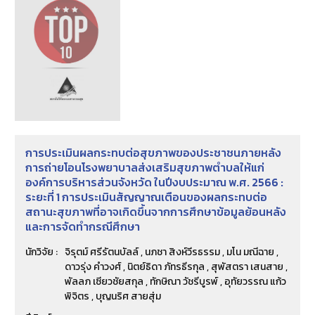
การประเมินผลกระทบต่อสุขภาพของประชาชนภายหลัง
การถ่ายโอนโรงพยาบาลส่งเสริมสุขภาพตำบลให้แก่
องค์การบริหารส่วนจังหวัด ในปีงบประมาณ พ.ศ. 2566 :
ระยะที่ 1 การประเมินสัญญาณเตือนของผลกระทบต่อ
สถานะสุขภาพที่อาจเกิดขึ้นจากการศึกษาข้อมูลย้อนหลัง
และการจัดทำกรณีศึกษา
นักวิจัย :
จิรุตม์ ศรีรัตนบัลล์ , นภชา สิงห์วีรธรรม , มโน มณีฉาย ,
ดาวรุ่ง คำวงศ์ , นิตย์ธิดา ภัทรธีรกุล , สุพัสตรา เสนสาย ,
พัลลภ เซียวชัยสกุล , ทักษิณา วัชรีบูรพ์ , อุทัยวรรณ แก้ว
พิจิตร , บุญนริศ สายสุ่ม