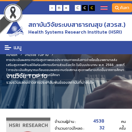
-
+
ก
C
C
C
ค้นหา
สถาบันวิจัยระบบสาธารณสุข (สวรส.)
Health Systems Research Institute (HSRI)
เมนู
หน้าแรก
งานวิจัย TOP 10
การประเมินผลกระทบต่อสุขภาพของประชาชนภายหลังการถ่ายโอนโรงพยาบาลส่ง
เสริมสุขภาพตำบลให้แก่องค์การบริหารส่วนจังหวัด ในปีงบประมาณ พ.ศ. 2566 : ระยะที่
1 การประเมินสัญญาณเตือนของผลกระทบต่อสถานะสุขภาพที่อาจเกิดขึ้นจากการศึกษา
งานวิจัย TOP 10
ข้อมูลย้อนหลังและการจัดทำกรณีศึกษา
รวมรวมแสดงข่าวสารประชาสัมพันธ์ของสถานับที่น่าสนใจ
4538
จำนวนผู้อ่าน :
คน
32
จำนวนดาวน์โหลด :
ครั้้ง