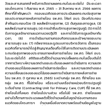
วัดและสารสนเทศสำหรับการติดตามผลกระทบในระยะต่อไป มีระยะเวลา
ของโครงการ 1 กันยายน พ.ศ. 2565 – 31 สิงหาคม พ.ศ. 2566 ผลการ
ศึกษาที่สำคัญพบว่า กรอบแนวคิดของการประเมินผลกระทบต่อสุขภาพ
ของประชาชนภายหลังการถ่ายโอน รพ.สต. ให้แก่ อบจ. มีองค์ประกอบ
สำคัญประกอบด้วย (1) ผลลัพธ์ทางสุขภาพ, (2) ต้นทุนของการดูแล, (3)
ผลลัพธ์งานสาธารณสุข, (4) การเข้าถึงบริการสุขภาพปฐมภูมิ, (5) การได้
รับการดูแลรักษาตามแนวทางเวชปฏิบัติ และการได้รับการดูแลรักษาทัน
เวลา, (6) การดำเนินงานตามกรอบกิจกรรมและเป้าหมายของงาน
สาธารณสุข และ (7) ทรัพยากรและรูปแบบการบริหารจัดการ เป็นกรอบ
แนวคิดที่สามารถนำไปสู่สัญญาณเตือนที่จะใช้ในการติดตามประเมินผลก
ระทบต่อสุขภาพของประชาชนภายหลังการถ่ายโอน รพ.สต. ให้แก่ อบจ.
ในระยะต่อไปได้ สถิติของตัวชี้วัดจำนวนมากบ่งชี้ผลกระทบในเบื้องต้นได้
จากการวิเคราะห์ความแตกต่างของระดับของผลการดำเนินการ ความแตก
ต่างของแนวโน้มของผลการดำเนินการต่อเนื่อง และความแตกต่างของ
ความเปลี่ยนแปลงของแนวโน้มของผลการดำเนินการภายหลังการถ่าย
โอน รพ.สต. (1 ตุลาคม พ.ศ. 2565) ระหว่างกลุ่ม รพ.สต. ที่ถ่ายโอน และ
กลุ่ม รพ.สต. ที่ไม่ถ่ายโอน หรือระหว่างเครือข่ายหน่วยบริการปฐมภูมิ
ระดับอำเภอ (Contracting Unit for Primary Care, CUP) ที่มี รพ.สต.
ถ่ายโอนไปทั้งหมด ถ่ายโอนไปบางส่วน หรือไม่มี รพ.สต. ถ่ายโอนเลย
อย่างไรก็ตามการประมวลผลตัวชี้วัดจำนวนหนึ่งในชุดนำร่องตามกรอบ
แนวคิดของโครงการฯ จำนวนหนึ่งยังขาดความพร้อมด้านข้อมูลในฐาน