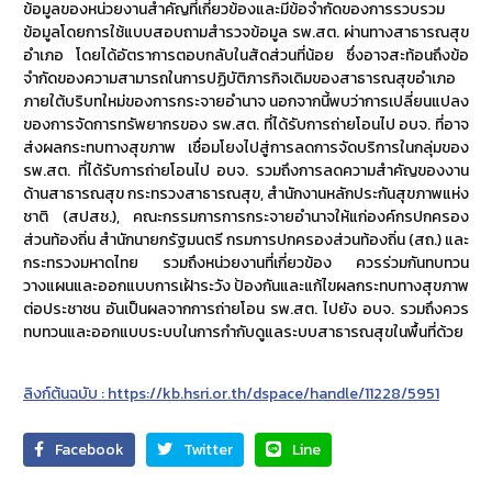
ข้อมูลของหน่วยงานสำคัญที่เกี่ยวข้องและมีข้อจำกัดของการรวบรวม
ข้อมูลโดยการใช้แบบสอบถามสำรวจข้อมูล รพ.สต. ผ่านทางสาธารณสุข
อำเภอ โดยได้อัตราการตอบกลับในสัดส่วนที่น้อย ซึ่งอาจสะท้อนถึงข้อ
จำกัดของความสามารถในการปฏิบัติภารกิจเดิมของสาธารณสุขอำเภอ
ภายใต้บริบทใหม่ของการกระจายอำนาจ นอกจากนี้พบว่าการเปลี่ยนแปลง
ของการจัดการทรัพยากรของ รพ.สต. ที่ได้รับการถ่ายโอนไป อบจ. ที่อาจ
ส่งผลกระทบทางสุขภาพ เชื่อมโยงไปสู่การลดการจัดบริการในกลุ่มของ
รพ.สต. ที่ได้รับการถ่ายโอนไป อบจ. รวมถึงการลดความสำคัญของงาน
ด้านสาธารณสุข กระทรวงสาธารณสุข, สำนักงานหลักประกันสุขภาพแห่ง
ชาติ (สปสช.), คณะกรรมการการกระจายอำนาจให้แก่องค์กรปกครอง
ส่วนท้องถิ่น สำนักนายกรัฐมนตรี กรมการปกครองส่วนท้องถิ่น (สถ.) และ
กระทรวงมหาดไทย รวมถึงหน่วยงานที่เกี่ยวข้อง ควรร่วมกันทบทวน
วางแผนและออกแบบการเฝ้าระวัง ป้องกันและแก้ไขผลกระทบทางสุขภาพ
ต่อประชาชน อันเป็นผลจากการถ่ายโอน รพ.สต. ไปยัง อบจ. รวมถึงควร
ทบทวนและออกแบบระบบในการกำกับดูแลระบบสาธารณสุขในพื้นที่ด้วย
ลิงก์ต้นฉบับ : https://kb.hsri.or.th/dspace/handle/11228/5951
Facebook
Twitter
Line