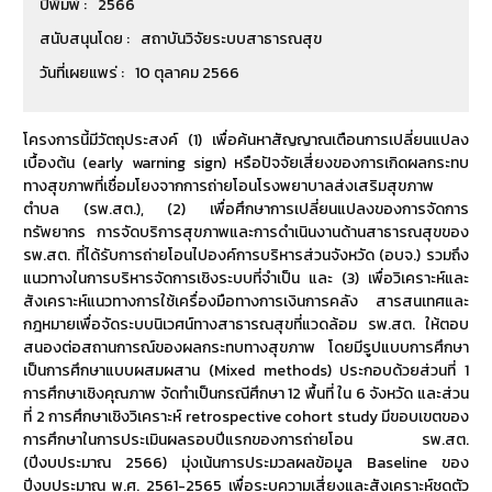
ปีพิมพ์ :
2566
สนับสนุนโดย :
สถาบันวิจัยระบบสาธารณสุข
วันที่เผยแพร่ :
10 ตุลาคม 2566
โครงการนี้มีวัตถุประสงค์ (1) เพื่อค้นหาสัญญาณเตือนการเปลี่ยนแปลง
เบื้องต้น (early warning sign) หรือปัจจัยเสี่ยงของการเกิดผลกระทบ
ทางสุขภาพที่เชื่อมโยงจากการถ่ายโอนโรงพยาบาลส่งเสริมสุขภาพ
ตำบล (รพ.สต.), (2) เพื่อศึกษาการเปลี่ยนแปลงของการจัดการ
ทรัพยากร การจัดบริการสุขภาพและการดำเนินงานด้านสาธารณสุขของ
รพ.สต. ที่ได้รับการถ่ายโอนไปองค์การบริหารส่วนจังหวัด (อบจ.) รวมถึง
แนวทางในการบริหารจัดการเชิงระบบที่จำเป็น และ (3) เพื่อวิเคราะห์และ
สังเคราะห์แนวทางการใช้เครื่องมือทางการเงินการคลัง สารสนเทศและ
กฎหมายเพื่อจัดระบบนิเวศน์ทางสาธารณสุขที่แวดล้อม รพ.สต. ให้ตอบ
สนองต่อสถานการณ์ของผลกระทบทางสุขภาพ โดยมีรูปแบบการศึกษา
เป็นการศึกษาแบบผสมผสาน (Mixed methods) ประกอบด้วยส่วนที่ 1
การศึกษาเชิงคุณภาพ จัดทำเป็นกรณีศึกษา 12 พื้นที่ ใน 6 จังหวัด และส่วน
ที่ 2 การศึกษาเชิงวิเคราะห์ retrospective cohort study มีขอบเขตของ
การศึกษาในการประเมินผลรอบปีแรกของการถ่ายโอน รพ.สต.
(ปีงบประมาณ 2566) มุ่งเน้นการประมวลผลข้อมูล Baseline ของ
ปีงบประมาณ พ.ศ. 2561-2565 เพื่อระบุความเสี่ยงและสังเคราะห์ชุดตัว