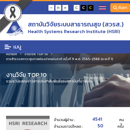
-
+
ก
C
C
C
ค้นหา
สถาบันวิจัยระบบสาธารณสุข (สวรส.)
Health Systems Research Institute (HSRI)
เมนู
หน้าแรก
งานวิจัย TOP 10
การสำรวจสภาวะสุขภาพช่องปากแห่งชาติ ครั้งที่ 9 พ.ศ. 2565-2566 (ระยะที่ 1)
งานวิจัย TOP 10
รวมรวมแสดงข่าวสารประชาสัมพันธ์ของสถานับที่น่าสนใจ
4541
จำนวนผู้อ่าน :
คน
50
จำนวนดาวน์โหลด :
ครั้้ง