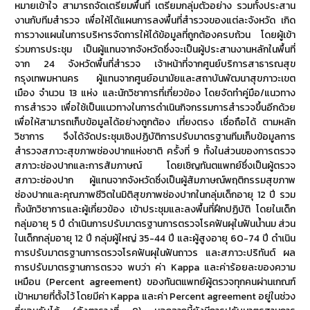
หมายเข้าใจ สามารถจัดเตรียมพื้นที่ เตรียมกลุ่มตัวอย่าง รวมทั้งประสาน
งานกับทีมสำรวจ เพื่อให้ได้แผนการลงพื้นที่สำรวจของแต่ละจังหวัด เกิด
การวางแผนในการบริหารจัดการให้ได้ข้อมูลที่ถูกต้องครบถ้วน โดยผู้เข้า
ร่วมการประชุม เป็นผู้แทนจากจังหวัดซึ่งจะเป็นผู้ประสานงานหลักในพื้นที่
จาก 24 จังหวัดพื้นที่สำรวจ เจ้าหน้าที่จากศูนย์บริการสาธารณสุข
กรุงเทพมหานคร ผู้แทนจากศูนย์อนามัยและสถาบันพัฒนาสุขภาวะเขต
เมือง จำนวน 13 แห่ง และนักวิชาการที่เกี่ยวข้อง โดยจัดทำคู่มือ/แนวทาง
การสำรวจ เพื่อใช้เป็นแนวทางในการดำเนินกิจกรรมการสำรวจขึ้นอีกด้วย
เพื่อให้สามารถเก็บข้อมูลได้อย่างถูกต้อง เที่ยงตรง เชื่อถือได้ ตามหลัก
วิชาการ จึงได้จัดประชุมเชิงปฏิบัติการปรับมาตรฐานทีมเก็บข้อมูลการ
สำรวจสภาวะสุขภาพช่องปากแห่งชาติ ครั้งที่ 9 ทั้งในส่วนของการตรวจ
สภาวะช่องปากและการสัมภาษณ์ โดยเชิญทันตแพทย์ซึ่งเป็นผู้ตรวจ
สภาวะช่องปาก ผู้แทนจากจังหวัดซึ่งเป็นผู้สัมภาษณ์พฤติกรรมสุขภาพ
ช่องปากและคุณภาพชีวิตในมิติสุขภาพช่องปากในกลุ่มเด็กอายุ 12 ปี รวม
ทั้งนักวิชาการและผู้เกี่ยวข้อง เข้าประชุมและลงพื้นที่ฝึกปฏิบัติ โดยในเด็ก
กลุ่มอายุ 5 ปี ดำเนินการปรับมาตรฐานการตรวจโรคฟันผุในฟันน้ำนม ส่วน
ในเด็กกลุ่มอายุ 12 ปี กลุ่มผู้ใหญ่ 35-44 ปี และผู้สูงอายุ 60-74 ปี ดำเนิน
การปรับมาตรฐานการตรวจโรคฟันผุในฟันถาวร และสภาวะปริทันต์ ผล
การปรับมาตรฐานการตรวจ พบว่า ค่า Kappa และค่าร้อยละของความ
เหมือน (Percent agreement) ของทันตแพทย์ผู้ตรวจทุกคนผ่านเกณฑ์
เป้าหมายที่ตั้งไว้ โดยมีค่า Kappa และค่า Percent agreement อยู่ในช่วง