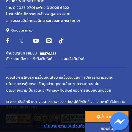
อ.เมือง จ.นนทบุรี 11000
โทร 0 2027 9701 แฟกซ์ 0 2026 6822
ไปรษณีย์อิเล็กทรอนิกส์ hsri@hsri.or.th
สารบรรณอิเล็กทรอนิกส์ saraban@hsri.or.th
Google map
จำนวนผู้เข้าเยี่ยมชม :
ตัวช่วยเหลือการเข้าถึงเว็บไซต์
แผนผังเว็บไซต์
เงื่อนไขการให้บริการเว็บไซต์
นโยบายเว็บไซต์และการปฏิเสธความรับผิด
นโยบายการคุ้มครองข้อมูลส่วนบุคคล
นโยบายความปลอดภัย
นโยบายความเป็นส่วนตัว (Privacy Notice) ของการสนับสนนทุนวิจัย
© สงวนลิขสิทธิ์ พ.ศ. 2566 ตามพระราชบัญญัติลิขสิทธิ์ 2537 สถาบันวิจัยระบบ
สาธารณสุข (สวรส.)
เว็บไซต์นี้ใช้คุกกี้ เราใช้คุกกี้เพื่อให้ท่านได้รับ
ตั้งค่่าคุกกี้
ประสบการณ์การใช้งานที่ดีที่สุดบนเว็บไซต์ของ
เรา โปรดศึกษาเพิ่มเติมที่
นโยบายความเป็นส่วนตัว
ยอมรับ