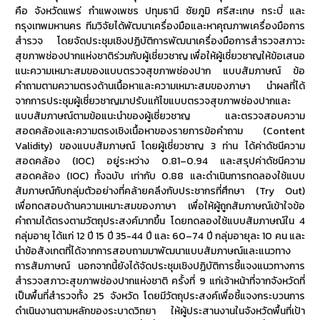
คือ จังหวัดแพร่ กำแพงเพชร ปทุมธานี ชัยภูมิ ศรีสะเกษ กระบี่ และ
กรุงเทพมหานคร ทีมวิจัยได้พัฒนาเครื่องมือและหาคุณภาพเครื่องมือการ
สำรวจ โดยจัดประชุมเชิงปฏิบัติการพัฒนาเครื่องมือการสำรวจสภาวะ
สุขภาพช่องปากแห่งชาติร่วมกับผู้เชี่ยวชาญ เพื่อให้ผู้เชี่ยวชาญให้ข้อเสนอ
แนะความเหมาะสมของแบบตรวจสุขภาพช่องปาก แบบสัมภาษณ์ ข้อ
คำถามตามความตรงด้านเนื้อหาและความเหมาะสมของภาษา นำผลที่ได้
จากการประชุมผู้เชี่ยวชาญมาปรับแก้ไขแบบตรวจสุขภาพช่องปากและ
แบบสัมภาษณ์ตามข้อแนะนำของผู้เชี่ยวชาญ และตรวจสอบความ
สอดคล้องและความตรงเชิงเนื้อหาของรายการข้อคำถาม (Content
Validity) ของแบบสัมภาษณ์ โดยผู้เชี่ยวชาญ 3 ท่าน ได้ค่าดัชนีความ
สอดคล้อง (IOC) อยู่ระหว่าง 0.81–0.94 และสรุปค่าดัชนีความ
สอดคล้อง (IOC) ทั้งฉบับ เท่ากับ 0.88 และดำเนินการทดลองใช้แบบ
สัมภาษณ์กับกลุ่มตัวอย่างที่คล้ายคลึงกับประชากรที่ศึกษา (Try Out)
เพื่อทดสอบด้านความเหมาะสมของภาษา เพื่อให้ผู้ถูกสัมภาษณ์เข้าใจข้อ
คำถามได้ตรงตามวัตถุประสงค์มากขึ้น โดยทดลองใช้แบบสัมภาษณ์ใน 4
กลุ่มอายุ ได้แก่ 12 ปี 15 ปี 35-44 ปี และ 60–74 ปี กลุ่มอายุละ 10 คน และ
นำข้อสังเกตที่ได้จากการสอบถามมาพัฒนาแบบสัมภาษณ์และแนวทาง
การสัมภาษณ์ นอกจากนี้ยังได้จัดประชุมเชิงปฏิบัติการชี้แจงแนวทางการ
สำรวจสภาวะสุขภาพช่องปากแห่งชาติ ครั้งที่ 9 แก่เจ้าหน้าที่จากจังหวัดที่
เป็นพื้นที่สำรวจทั้ง 25 จังหวัด โดยมีวัตถุประสงค์เพื่อชี้แจงกระบวนการ
ดำเนินงานตามหลักของระบาดวิทยา ให้ผู้ประสานงานในจังหวัดพื้นที่เป้า