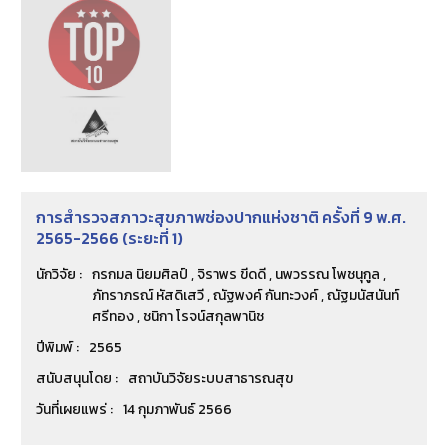
การสำรวจสภาวะสุขภาพช่องปากแห่งชาติ ครั้งที่ 9 พ.ศ.
2565-2566 (ระยะที่ 1)
นักวิจัย :
กรกมล นิยมศิลป์ , จิราพร ขีดดี , นพวรรณ โพชนุกูล ,
ภัทราภรณ์ หัสดิเสวี , ณัฐพงค์ กันทะวงค์ , ณัฐมนัสนันท์
ศรีทอง , ชนิกา โรจน์สกุลพานิช
ปีพิมพ์ :
2565
สนับสนุนโดย :
สถาบันวิจัยระบบสาธารณสุข
วันที่เผยแพร่ :
14 กุมภาพันธ์ 2566