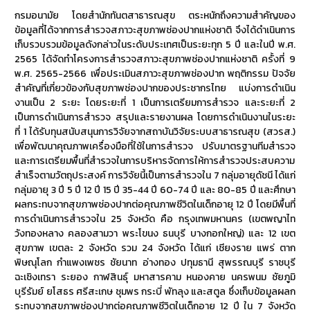
กรมอนามัย โดยสำนักทันตสาธารณสุข ตระหนักถึงความสำคัญของ
ข้อมูลที่ได้จากการสำรวจสภาวะสุขภาพช่องปากแห่งชาติ จึงได้ดำเนินการ
เก็บรวบรวมข้อมูลดังกล่าวในระดับประเทศเป็นระยะทุก 5 ปี และในปี พ.ศ.
2565 ได้จัดทำโครงการสำรวจสภาวะสุขภาพช่องปากแห่งชาติ ครั้งที่ 9
พ.ศ. 2565-2566 เพื่อประเมินสภาวะสุขภาพช่องปาก พฤติกรรม ปัจจัย
สำคัญที่เกี่ยวข้องกับสุขภาพช่องปากของประชากรไทย แบ่งการดำเนิน
งานเป็น 2 ระยะ โดยระยะที่ 1 เป็นการเตรียมการสำรวจ และระยะที่ 2
เป็นการดำเนินการสำรวจ สรุปและรายงานผล โดยการดำเนินงานในระยะ
ที่ 1 ได้รับทุนสนับสนุนการวิจัยจากสถาบันวิจัยระบบสาธารณสุข (สวรส.)
เพื่อพัฒนาคุณภาพเครื่องมือที่ใช้ในการสำรวจ ปรับมาตรฐานทีมสำรวจ
และการเตรียมพื้นที่สำรวจในการบริหารจัดการให้การสำรวจประสบความ
สำเร็จตามวัตถุประสงค์ การวิจัยนี้เป็นการสำรวจใน 7 กลุ่มอายุดัชนี ได้แก่
กลุ่มอายุ 3 ปี 5 ปี 12 ปี 15 ปี 35-44 ปี 60-74 ปี และ 80-85 ปี และศึกษา
ผลกระทบจากสุขภาพช่องปากต่อคุณภาพชีวิตในเด็กอายุ 12 ปี โดยมีพื้นที่
การดำเนินการสำรวจใน 25 จังหวัด คือ กรุงเทพมหานคร (เขตพญาไท
วังทองหลาง คลองสามวา พระโขนง ธนบุรี บางกอกใหญ่) และ 12 เขต
สุขภาพ เขตละ 2 จังหวัด รวม 24 จังหวัด ได้แก่ เชียงราย แพร่ ตาก
พิษณุโลก กำแพงเพชร ชัยนาท อ่างทอง ปทุมธานี สุพรรณบุรี ราชบุรี
ฉะเชิงเทรา ระยอง กาฬสินธุ์ มหาสารคาม หนองคาย นครพนม ชัยภูมิ
บุรีรัมย์ ยโสธร ศรีสะเกษ ชุมพร กระบี่ พัทลุง และสตูล ซึ่งเก็บข้อมูลผลก
ระทบจากสุขภาพช่องปากต่อคุณภาพชีวิตในเด็กอายุ 12 ปี ใน 7 จังหวัด