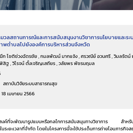
มวลสถานการณ์และการสนับสนุนงานวิชาการนโยบายและระบ
ภาพตำบลไปยังองค์การบริหารส่วนจังหวัด
ึก โชติช่วงฉัตรชัย , กมลพัฒน์ มากแจ้ง , ศรวณีย์ อวนศรี , วิมลรัตน์ ถ
ิพิสิฐ , วิโรจน์ ตั้งเจริญเสถียร , วลัยพร พัชรนฤมล
5
สถาบันวิจัยระบบสาธารณสุข
18 เมษายน 2566
ระสงค์ที่จะพัฒนารูปแบบหรือกลไกการสนับสนุนทางวิชาการ สำหรับการ
ยในระยะเวลาที่จำกัด โดยในโครงการนี้จะใช้ประเด็นการถ่ายโอนภารกิจ