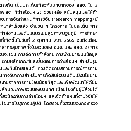
็นตรงกัน เป็นประเด็นเกี่ยวกับบทบาทของ สสจ. ใน 3
สต. ที่ถ่ายโอนฯ 2) ช่วยเหลือ สนับสนุนและให้คำ
จ. การจัดทำแผนที่การวิจัย (research mapping) มี
รศึกษาสำเร็จแล้ว จำนวน 4 โครงการ ในประเด็น การ
 กำลังคนและต้นแบบระบบสุขภาพปฐมภูมิ การศึกษา
ี่เกิดขึ้นในวันที่ 2 ตุลาคม พ.ศ. 2565 จนถึงเดือน
บุคลากรสุขภาพทั้งในส่วนของ อบจ. และ สสจ. 2) การ
 อบจ. เช่น การจัดการกำลังคน การพัฒนาระบบข้อมูล
 ตามหลักเกณฑ์และขั้นตอนการถ่ายโอนฯ สำหรับรูป
งานและทีมไทยแลนด์ ควรติดตามสถานการณ์การถ่าย
ุนทางวิชาการสำหรับการตัดสินใจประเด็นเชิงนโยบาย
ะทบจากการถ่ายโอนน้อยที่สุดและเพื่อพัฒนาให้ดีขึ้น
ักษณะภาพรวมของประเทศ เชื่อมโยงกับผู้มีส่วนได้
กี่ยวข้องกับการถ่ายโอนฯ และจัดทำแผนที่งานวิจัยให้
นำนโยบายไปสู่การปฏิบัติ โดยรวมทั้งส่วนของกระทรวง