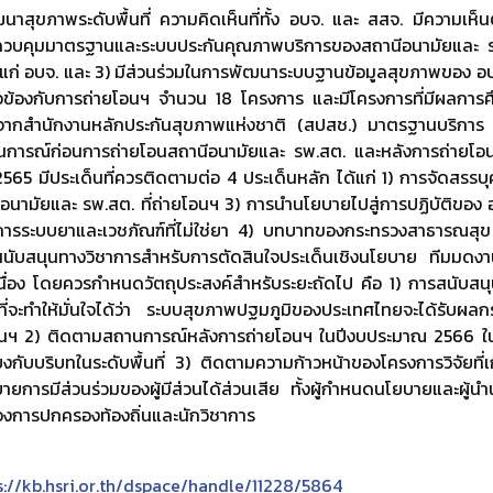
าสุขภาพระดับพื้นที่ ความคิดเห็นที่ทั้ง อบจ. และ สสจ. มีความเห
) ควบคุมมาตรฐานและระบบประกันคุณภาพบริการของสถานีอนามัยและ รพ.
แก่ อบจ. และ 3) มีส่วนร่วมในการพัฒนาระบบฐานข้อมูลสุขภาพของ อบ
กี่ยวข้องกับการถ่ายโอนฯ จำนวน 18 โครงการ และมีโครงการที่มีผลกา
ากสำนักงานหลักประกันสุขภาพแห่งชาติ (สปสช.) มาตรฐานบริการ
สถานการณ์ก่อนการถ่ายโอนสถานีอนามัยและ รพ.สต. และหลังการถ่ายโอนท
65 มีประเด็นที่ควรติดตามต่อ 4 ประเด็นหลัก ได้แก่ 1) การจัดสรร
อนามัยและ รพ.สต. ที่ถ่ายโอนฯ 3) การนำนโยบายไปสู่การปฏิบัติของ
ารระบบยาและเวชภัณฑ์ที่ไม่ใช่ยา 4) บทบาทของกระทรวงสาธารณสุข
นับสนุนทางวิชาการสำหรับการตัดสินใจประเด็นเชิงนโยบาย ทีมมด
เนื่อง โดยควรกำหนดวัตถุประสงค์สำหรับระยะถัดไป คือ 1) การสนับสน
อที่จะทำให้มั่นใจได้ว่า ระบบสุขภาพปฐมภูมิของประเทศไทยจะได้รับผลกร
อนฯ 2) ติดตามสถานการณ์หลังการถ่ายโอนฯ ในปีงบประมาณ 2566 ในล
ยงกับบริบทในระดับพื้นที่ 3) ติดตามความก้าวหน้าของโครงการวิจัยที่เ
ยายการมีส่วนร่วมของผู้มีส่วนได้ส่วนเสีย ทั้งผู้กำหนดนโยบายและผู้
งการปกครองท้องถิ่นและนักวิชาการ
tps://kb.hsri.or.th/dspace/handle/11228/5864