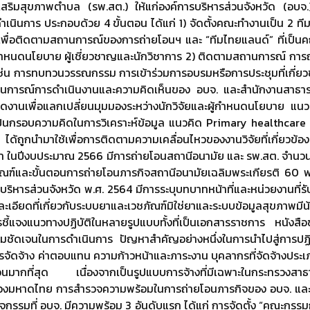
สริมสุขภาพตำบล (รพ.สต.) ให้แก่องค์การบริหารส่วนจังหวัด (อบจ.)
ำเนินการ ประกอบด้วย 4 ขั้นตอน ได้แก่ 1) จัดตั้งคณะทำงานเป็น 2 ทีม
ื่อติดตามสถานการณ์ของการถ่ายโอนฯ และ “ทีมไทยแลนด์” ที่เป็นคณะทำ
ู้กำหนดนโยบาย ผู้เชี่ยวชาญและนักวิชาการ 2) ติดตามสถานการณ์ การถ่
่น การทบทวนวรรณกรรม การเข้าร่วมการอบรมหรือการประชุมที่เกี่ยวข้อ
การณ์การดำเนินงานและความคิดเห็นของ อบจ. และสำนักงานสาธารณสุข
มดงานเพื่อแลกเปลี่ยนมุมมองระหว่างนักวิจัยและผู้กำหนดนโยบาย 
เป็นกรอบความคิดในการวิเคราะห์ข้อมูล แนวคิด Primary healthc
ได้ถูกนำมาใช้เพื่อการติดตามความเคลื่อนไหวของงานวิจัยที่เกี่ยวข
า ในปีงบประมาณ 2566 มีการถ่ายโอนสถานีอนามัย และ รพ.สต. จำนวน 
กณฑ์และขั้นตอนการถ่ายโอนภารกิจสถานีอนามัยเฉลิมพระเกียรติ 60 
บริหารส่วนจังหวัด พ.ศ. 2564 มีการระบุบทบาทหน้าที่และหน่วยงานที่ร
ะเอียดที่เกี่ยวกับระบบยาและเวชภัณฑ์มิใช่ยาและระบบข้อมูลสุขภาพมี
ชี้แจงแนวทางปฏิบัติในหลายรูปแบบทั้งที่เป็นเอกสารราชการ หนังส
ีความชัดเจนในการดำเนินการ ปัญหาสำคัญอย่างหนึ่งในการนำไปสู่การป
การจัดจ้าง ค่าตอบแทน ความก้าวหน้าและภาระงาน บุคลากรที่จัดจ้างปร
นมากที่สุด เนื่องจากเป็นรูปแบบการจ้างที่มีเฉพาะในกระทรวงสาธาร
ทรวงมหาดไทย การสำรวจความพร้อมในการถ่ายโอนภารกิจของ อบจ. และ
ิจกรรมที่ อบจ. มีความพร้อม 3 อันดับแรก ได้แก่ การจัดตั้ง “คณะกรรม