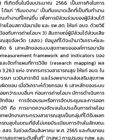
 ที่เกิดขึ้นในปีงบประมาณ 2566 เป็นภารกิจในการ
 ได้แก่ “ทีมมดงาน” เป็นทีมขนาดเล็กที่เป็นทีมทำงาน
งานที่ใหญ่ขึ้น เพื่อการมีส่วนร่วมของผู้มีส่วนได้
ายโอนสถานีอนามัย และ รพ.สต. ให้แก่ อบจ. ด้วยวิธี
งกับการถ่ายโอนฯ 3) สัมภาษณ์ผู้มีส่วนได้ส่วนเสีย
จังหวัด (สสจ.) ข้อมูลที่ได้จะนำมาวิเคราะห์และ
แนวคิด 6 เสาหลักของระบบสุขภาพขององค์การอนามัย
are measurement framework and indicators ของ
้องและจัดทำแผนที่การวิจัย (research mapping) ผล
3,263 แห่ง จากกระทรวงสาธารณสุข ให้แก่ อบจ. ใน
พรรษา นวมินทราชินี และโรงพยาบาลส่งเสริมสุขภาพ
ับผิดชอบ เมื่อวิเคราะห์ด้วยกรอบ 6 เสาหลักของระบบ
น้อยกว่าระบบอื่นๆ ก่อนการถ่ายโอนฯ มีการดำเนินการ
ือซักซ้อม การจัดอบรมหรือการจัดประชุมและการออก
ฏิบัติ คือ การขาดความชัดเจนในประเด็นการถ่ายโอน
ะเภทพนักงานกระทรวงสาธารณสุขเป็นกลุ่มที่ได้รับผลก
ณสุขในขณะที่ยังไม่เคยมีระเบียบการจ้างในลักษณะ
 สสจ. ในช่วงเดือนสิงหาคม พ.ศ. 2565 และกันยายน
การสุขภาพระดับพื้นที่” (กสพ.) การประชุม กสพ. และ