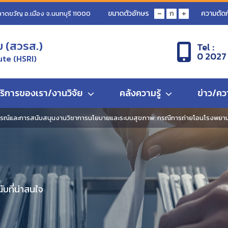
-
+
ขนาดตัวอักษร
ความตัดก
ก
ลาดขวัญ อ.เมือง จ.นนทบุรี 11000
ข (สวรส.)
Tel :
0 2027
ute (HSRI)
ริการของเรา/งานวิจัย
คลังความรู้
ข่าว/คว
์และการสนับสนุนงานวิชาการนโยบายและระบบสุขภาพ: กรณีการถ่ายโอนโรงพยาบา
บที่น่าสนใจ