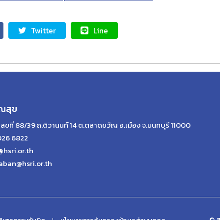
Twitter
Line
ณสุข
เลขที่ 88/39 ถ.ติวานนท์ 14 ต.ตลาดขวัญ อ.เมือง จ.นนทบุรี 11000
026 6822
@hsri.or.th
aban@hsri.or.th
© ส