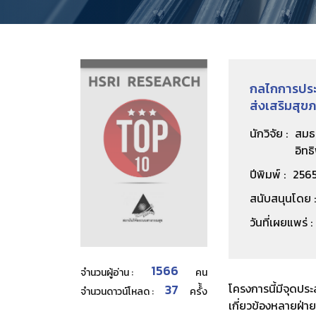
กลไกการประ
ส่งเสริมสุข
นักวิจัย :
สมธน
อิทธ
ปีพิมพ์ :
256
สนับสนุนโดย :
วันที่เผยแพร่ :
1566
จำนวนผู้อ่าน :
คน
37
โครงการนี้มีจุดป
จำนวนดาวน์โหลด :
ครั้้ง
เกี่ยวข้องหลายฝ่า