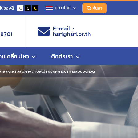
ภาษาไทย
ันของสี
C
C
C
ค้นหา
E-mail. :
 9701
hsri@hsri.or.th
ามเคลื่อนไหว
ติดต่อเรา
ลส่งเสริมสุขภาพตำบลไปยังองค์การบริหารส่วนจังหวัด