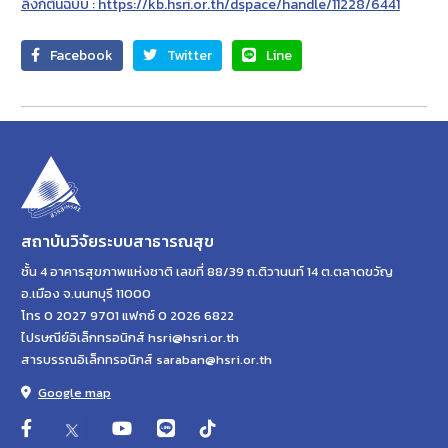
ลิงก์ต้นฉบับ : https://kb.hsri.or.th/dspace/handle/11228/6441
Facebook
Twitter
Line
สถาบันวิจัยระบบสาธารณสุข
ชั้น 4 อาคารสุขภาพแห่งชาติ เลขที่ 88/39 ถ.ติวานนท์ 14 ต.ตลาดขวัญ
อ.เมือง จ.นนทบุรี 11000
โทร 0 2027 9701 แฟกซ์ 0 2026 6822
ไปรษณีย์อิเล็กทรอนิกส์ hsri@hsri.or.th
สารบรรณอิเล็กทรอนิกส์ saraban@hsri.or.th
Google map