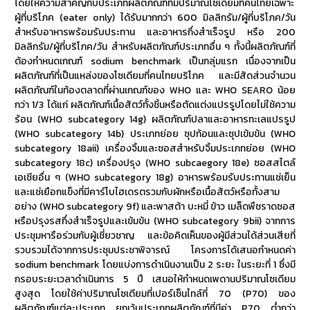
โดยให้ความสำคัญกับประเภทผลิตภัณฑ์ที่มีปริมาณโซเดียมที่คนไทยเฉพาะ
ผู้ที่บริโภค (eater only) ได้รับมากกว่า 600 มิลลิกรัม/ผู้ที่บริโภค/วัน
สำหรับอาหารพร้อมรับประทาน และอาหารกึ่งสำเร็จรูป หรือ 200
มิลลิกรัม/ผู้ที่บริโภค/วัน สำหรับผลิตภัณฑ์ประเภทอื่น ๆ ทั้งนี้ผลิตภัณฑ์ที่
ต้องกำหนดเกณฑ์ sodium benchmark เป็นกลุ่มแรก เนื่องจากเป็น
ผลิตภัณฑ์ที่เป็นแหล่งของโซเดียมที่คนไทยบริโภค และมีสัดส่วนจำนวน
ผลิตภัณฑ์ในท้องตลาดที่ผ่านเกณฑ์ของ WHO และ WHO SEARO น้อย
กว่า 1/3 ได้แก่ ผลิตภัณฑ์เนื้อสัตว์ทั้งชิ้นหรือตัดแต่งแปรรูปโดยไม่ใช้ความ
ร้อน (WHO subcategory 14g) ผลิตภัณฑ์ปลาและอาหารทะเลแปรรูป
(WHO subcategory 14b) ประเภทย่อย ซุปก้อนและซุปเข้มข้น (WHO
subcategory 18aii) เครื่องจิ้มและซอสสำหรับจิ้มประเภทย่อย (WHO
subcategory 18c) เครื่องปรุง (WHO subcaegory 18e) ซอสสไตล์
เอเชียอื่น ๆ (WHO subcategory 18g) อาหารพร้อมรับประทานแช่เย็น
และแช่เยือกแข็งที่มีคาร์โบไฮเดรตรวมกับผักหรือเนื้อสัตว์หรือทั้งสาม
อย่าง (WHO subcategory 9f) และพาสต้า บะหมี่ ข้าว เมล็ดพืชราดซอส
หรือปรุงรสกึ่งสำเร็จรูปและเข้มข้น (WHO subcategory 9bii) จากการ
ประชุมหารือร่วมกับผู้เชี่ยวชาญ และข้อคิดเห็นของผู้มีส่วนได้ส่วนเสียที่
รวบรวมได้จากการประชุมประชาพิจารณ์ โครงการได้เสนอกำหนดค่า
sodium benchmark โดยแบ่งการดำเนินงานเป็น 2 ระยะ ในระยะที่ 1 ซึ่งมี
กรอบระยะเวลาดำเนินการ 5 ปี เสนอให้กำหนดเพดานปริมาณโซเดียม
สูงสุด โดยใช้ค่าปริมาณโซเดียมที่เปอร์เซ็นไทล์ที่ 70 (P70) ของ
ผลิตภัณฑ์แต่ละประเภท ยกเว้นประเภทผลิตภัณฑ์ที่มีค่า P70 ต่ำกว่า