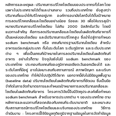
หลักการและเหตุผล : ปริมาณการบริโภคโซเดียมของประชากรทั่วโลก โดย
เฉพาะในประเทศรายได้ต่ำและปานกลาง รวมถึงประเทศไทย ยังสูงกว่า
ปริมาณที่แนะนำให้บริโภคอยู่มาก องค์การอนามัยโลกจึงได้ตั้งเป้าหมาย
การลดบริโภคเกลือและโซเดียมอย่างน้อย ร้อยละ 30 เพื่อให้บรรลุเป้า
หมายปริมาณการบริโภคโซเดียม ไม่เกิน 2000 มิลลิกรัม/วัน โดยมี
แนวทางสำคัญ คือการลดปริมาณเกลือและโซเดียมในผลิตภัณฑ์อาหารที่
เป็นแหล่งของโซเดียม และมีปริมาณการบริโภคสูง ซึ่งนำไปสู่การกำหนด
sodium benchmark หรือ เกณฑ์มาตรฐานปริมาณโซเดียม สำหรับ
อาหารแต่ละกลุ่มประเภท ทั้งในระดับโลก ระดับภูมิภาค และระดับประเทศ
ต่าง ๆ เพื่อเป็นเกณฑ์เป้าหมายในการลดปริมาณโซเดียมในผลิตภัณฑ์
อาหาร อย่างไรก็ตาม ปัจจุบันยังไม่มี sodium benchmark ของ
ประเทศไทย ประกอบกับเกณฑ์ของภูมิภาคเอเชียตะวันออกเฉียงใต้ และ
ระดับโลกที่มีอยู่ อาจไม่เหมาะสมกับสถานการณ์ สภาพปัญหา และบริบท
ของประเทศไทย ทำให้นำไปปฏิบัติได้ยาก นอกจากนี้ยังไม่มีข้อมูลพื้นฐาน
(baseline data) ปริมาณโซเดียมในผลิตภัณฑ์อาหารที่ชัดเจน ซึ่งเป็นข้อ
จำกัดในการจัดทำมาตรการและกำหนดเป้าหมายการลดปริมาณเกลือและ
โซเดียมในผลิตภัณฑ์อาหาร โครงการวิจัยนี้จึงมีวัตถุประสงค์เพื่อกำหนด
sodium benchmark สำหรับอาหารประเภทต่าง ๆ ของประเทศไทย ตาม
หลักการและแนวทางที่สอดคล้องกับเกณฑ์ระดับนานาชาติ และเหมาะสม
กับสถานการณ์การบริโภคโซเดียมและบริบทของประเทศไทย วิธีการ
ดำเนินงาน : โครงการนี้ใช้ข้อมูลทุติยภูมิจากฐานข้อมูลในการจัดทำข้อมูล