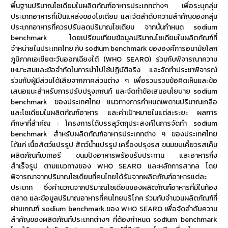
พื้นฐานปริมาณโซเดียมในผลิตภัณฑ์อาหารประเภทต่างๆ เพื่อระบุกลุ่ม
ประเภทอาหารที่เป็นแหล่งของโซเดียม และจัดลำดับความสำคัญของกลุ่ม
ประเภทอาหารที่ควรปรับลดปริมาณโซเดียม จากนั้นกำหนด sodium
benchmark โดยเปรียบเทียบข้อมูลปริมาณโซเดียมในผลิตภัณฑ์ที่
จำหน่ายในประเทศไทย กับ sodium benchmark ขององค์การอนามัยโลก
ภูมิภาคเอเชียตะวันออกเฉียงใต้ (WHO SEARO) ร่วมกับพิจารณาความ
เหมาะสมและข้อจำกัดในการนำไปใช้ปฏิบัติจริง และจัดทำประชาพิจารณ์
ร่วมกับผู้มีส่วนได้เสียจากภาคส่วนต่าง ๆ เพื่อรวบรวมข้อคิดเห็นและข้อ
เสนอแนะสำหรับการปรับปรุงเกณฑ์ และจัดทำข้อเสนอนโยบาย sodium
benchmark ของประเทศไทย แนวทางการกำหนดเพดานปริมาณเกลือ
และโซเดียมในผลิตภัณฑ์อาหาร และค่าเป้าหมายในแต่ละระยะ ผลการ
ศึกษาที่สำคัญ : โครงการได้บรรลุวัตถุประสงค์ในการจัดทำ sodium
benchmark สำหรับผลิตภัณฑ์อาหารประเภทต่าง ๆ ของประเทศไทย
ได้แก่ เนื้อสัตว์แปรรูป สัตว์น้ำแปรรูป เครื่องปรุงรส ขนมขบเคี้ยวรสเค็ม
ผลิตภัณฑ์เบเกอรี ขนมปังอาหารพร้อมรับประทาน และอาหารกึ่ง
สำเร็จรูป ตามแนวทางของ WHO SEARO และหลักการสากล โดย
พิจารณาจากปริมาณโซเดียมที่คนไทยได้รับจากผลิตภัณฑ์อาหารแต่ละ
ประเภท ซึ่งคำนวณจากปริมาณโซเดียมของผลิตภัณฑ์อาหารที่มีในท้อง
ตลาด และข้อมูลปริมาณอาหารที่คนไทยบริโภค ร่วมกับจำนวนผลิตภัณฑ์ที่
ผ่านเกณฑ์ sodium benchmark.ของ WHO SEARO เพื่อจัดลำดับความ
สำคัญของผลิตภัณฑ์ประเภทต่างๆ ที่ต้องกำหนด sodium benchmark