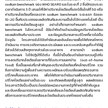
sodium benchmark ของ WHO SEARO และในระยะที่ 2 ซึ่งมีกรอบระยะ
เวลาดำเนินการ 5 ปี เสนอให้ใช้ค่าปริมาณโซเดียมที่เปอร์เซ็นไทล์ที่ 50 หรือ
ค่าปริมาณโซเดียมที่ลดลงจาก sodium benchmark ระยะแรก ร้อยละ
10-20 ขึ้นกับประเภทของผลิตภัณฑ์และความเป็นไปได้ทางเทคโนโลยี เป็น
เพดานปริมาณโซเดียมสูงสุด อย่างไรก็ตามการกำหนดค่า sodium
benchmark ในโครงการนี้ มีข้อจำกัดด้านจำนวนข้อมูลปริมาณโซเดียม
ของผลิตภัณฑ์บางประเภท และข้อมูลปริมาณการบริโภคที่อาจไม่เป็น
ปัจจุบัน โครงการยังได้จัดทำข้อเสนอเชิงนโยบายเพื่อให้เกิดกลไกการ
ดำเนินงาน การตรวจติดตามและประเมินผล และระบบสนับสนุนที่จะทำให้ผู้
มีส่วนได้ส่วนเสียทุกภาคส่วนในระบบอาหาร สามารถนำ sodium
benchmark ไปใช้ปฏิบัติได้จริง ทั้งนี้จำเป็นต้องดำเนินการควบคู่ไปกับ
การลดปริมาณโซเดียมในอาหารที่รับประทานนอกบ้าน (out-of-home
food) ซึ่งเป็นแหล่งที่มาสำคัญของปริมาณโซเดียมที่คนไทยบริโภค รวม
ถึงการให้ความรู้เพื่อสร้างความตระหนักและปรับเปลี่ยนพฤติกรรมการ
บริโภคเค็มของประชากร เพื่อให้เกิดการดำเนินงานเพื่อลดปริมาณการ
บริโภคโซเดียมอย่างเป็นระบบ และเกิดผลสัมฤทธิ์สูงสุด ผลผลิตของ
โครงการวิจัยนี้จะเป็นประโยชน์ต่อหน่วยงานภาครัฐที่ทำหน้าที่กำกับดูแล
และขับเคลื่อนมาตรการลดปริมาณเกลือและโซเดียมในผลิตภัณฑ์อาหาร
เพื่อการลดการบริโภคเกลือและโซเดียมในประเทศไทยอย่างยั่งยืน