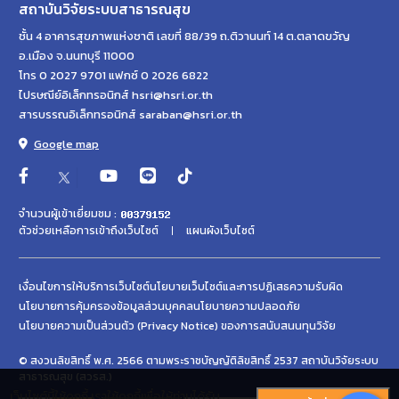
สถาบันวิจัยระบบสาธารณสุข
ชั้น 4 อาคารสุขภาพแห่งชาติ เลขที่ 88/39 ถ.ติวานนท์ 14 ต.ตลาดขวัญ
อ.เมือง จ.นนทบุรี 11000
โทร 0 2027 9701 แฟกซ์ 0 2026 6822
ไปรษณีย์อิเล็กทรอนิกส์ hsri@hsri.or.th
สารบรรณอิเล็กทรอนิกส์ saraban@hsri.or.th
Google map
จำนวนผู้เข้าเยี่ยมชม :
ตัวช่วยเหลือการเข้าถึงเว็บไซต์
แผนผังเว็บไซต์
เงื่อนไขการให้บริการเว็บไซต์
นโยบายเว็บไซต์และการปฏิเสธความรับผิด
นโยบายการคุ้มครองข้อมูลส่วนบุคคล
นโยบายความปลอดภัย
นโยบายความเป็นส่วนตัว (Privacy Notice) ของการสนับสนนทุนวิจัย
© สงวนลิขสิทธิ์ พ.ศ. 2566 ตามพระราชบัญญัติลิขสิทธิ์ 2537 สถาบันวิจัยระบบ
สาธารณสุข (สวรส.)
เว็บไซต์นี้ใช้คุกกี้ เราใช้คุกกี้เพื่อให้ท่านได้รับ