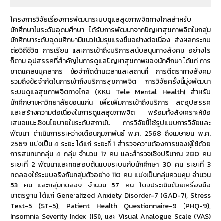
โครงการวิจัยเรื่องการพัฒนาระบบดูแลสุขภาพจิตทางไกลสำหรับ
นักศึกษาในระดับอุดมศึกษา ได้รับการพัฒนาจากปัญหาสุขภาพจิตในกลุ่ม
นักศึกษาระดับอุดมศึกษามีแนวโน้มรุนแรงขึ้นอย่างต่อเนื่อง ส่งผลกระทบ
ต่อวิถีชีวิต การเรียน และการเข้าถึงบริการสนับสนุนทางสังคม อย่างไร
ก็ตาม อุปสรรคที่สำคัญในการดูแลปัญหาสุขภาพของนักศึกษา ได้แก่ การ
ขาดแคลนบุคลากร ข้อจำกัดด้านเวลาและสถานที่ การตีตราทางสังคม
รวมถึงข้อจำกัดในการเข้าถึงบริการสุขภาพจิต การวิจัยครั้งนี้มุ่งพัฒนา
ระบบดูแลสุขภาพจิตทางไกล (KKU Tele Mental Health) สำหรับ
นักศึกษามหาวิทยาลัยขอนแก่น เพื่อเพิ่มการเข้าถึงบริการ ลดอุปสรรค
และสร้างความต่อเนื่องในการดูแลสุขภาพจิต พร้อมทั้งสังเคราะห์ข้อ
เสนอแนะเชิงนโยบายในระดับสถาบัน การวิจัยนี้ใช้รูปแบบการวิจัยและ
พัฒนา ดำเนินการระหว่างเดือนกุมภาพันธ์ พ.ศ. 2568 ถึงเมษายน พ.ศ.
2569 แบ่งเป็น 4 ระยะ ได้แก่ ระยะที่ 1 สำรวจความต้องการของผู้ใช้ด้วย
การสนทนากลุ่ม 4 กลุ่ม จำนวน 17 คน และสำรวจเชิงปริมาณ 280 คน
ระยะที่ 2 พัฒนาและทดสอบต้นแบบระบบกับนักศึกษา 30 คน ระยะที่ 3
ทดลองใช้ระบบจริงกับกลุ่มตัวอย่าง 110 คน แบ่งเป็นกลุ่มควบคุม จำนวน
53 คน และกลุ่มทดลอง จำนวน 57 คน โดยประเมินด้วยเครื่องมือ
มาตรฐาน ได้แก่ Generalized Anxiety Disorder-7 (GAD-7), Stress
Test-5 (ST-5), Patient Health Questionnaire-9 (PHQ-9),
Insomnia Severity Index (ISI), และ Visual Analogue Scale (VAS)