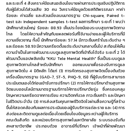
และระยะที่ 4 สังเคราะห์ข้อเสนอเชิงนโยบายผ่านการประชุมเชิงปฏิบัติการ
กับผู้มีส่วนได้ส่วนเสีย 30 คน วิเคราะห์ข้อมูลด้วยสถิติพรรณนา หาค่า
ร้อยละ ค่าเฉลี่ย และส่วนเบี่ยงเบนมาตรฐาน Chi-square, Paired t-
test และ Independent samples t-test ผลการศึกษา ระยะที่ 1 พบว่า
นักศึกษาส่วนใหญ่ ร้อยละ 88.93 เห็นประโยชน์ของระบบสุขภาพจิตทาง
ไกล โดยให้ความสำคัญกับแพลตฟอร์มที่ใช้งานง่ายและผู้ให้บริการที่มี
ความเชี่ยวชาญ ทั้งนี้ นักศึกษาร้อยละ 57.14 มีภาวะซึมเศร้าในระดับต่าง ๆ
และร้อยละ 58.93 มีความเครียดตั้งแต่ระดับปานกลางขึ้นไป สะท้อนให้เห็น
ความจำเป็นในการพัฒนาระบบดูแลสุขภาพจิตที่เข้าถึงได้จริง ระยะที่ 2 ได้
พัฒนาเว็บแอปพลิเคชัน "KKU Tele Mental Health" ซึ่งเป็นระบบดูแล
สุขภาพจิตทางไกลสำหรับนักศึกษา ออกแบบมาเพื่อรองรับการดูแล
สุขภาพจิตใน 4 มิติหลัก ได้แก่ (1) การคัดกรองสุขภาพจิตเบื้องต้นด้วย
เครื่องมือมาตรฐาน (GAD-7, ST-5, PHQ-9, ISI) ที่ผู้รับบริการสามารถ
ประเมินตนเองได้ก่อนเข้ารับการปรึกษา (2) การให้การปรึกษาด้านสุขภาพ
จิตแบบออนไลน์ตามมาตรฐานบริการให้การปรึกษาวัยรุ่น ซึ่งครอบคลุม
ปัญหาความเครียดจากการเรียน ความวิตกกังวล ภาวะซึมเศร้า และปัญหา
ในชีวิตประจำวัน (3) การส่งเสริมคุณภาพชีวิตจิตใจผ่านสื่อความรู้ที่สร้าง
ขึ้นให้สอดคล้องกับผลการประเมินของผู้รับบริการแต่ละราย และ (4) การ
ส่งต่อและติดตามดูแลต่อเนื่องโดยเชื่อมโยงข้อมูลระหว่างผู้ให้บริการ
คณะต้นสังกัด และหน่วยบริการสุขภาพในมหาวิทยาลัย ระบบรองรับทีม
สหสาขาวิชาชีพ ประกอบด้วย อาจารย์ที่ปรึกษา เจ้าหน้าที่ฝ่ายพัฒนา