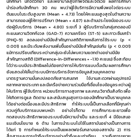
นักศึกษา นักจิตวิทยา และพยาบาลสุขภาพจิตและจิตเวช ผลการศึกษา
นำร่องกับนักศึกษา 30 คน พบว่าผู้ใช้บริการมีความพึงพอใจต่อระบบ
ต้นแบบในระดับสูงมาก (Mean = 4.73) โดยให้คะแนนสูงสุดในด้านความ
สามารถของผู้ให้การปรึกษา (Mean = 4.87) และด้านประโยชน์ของระบบ
ต่อผู้รับบริการ (Mean = 4.80) ระยะที่ 3 ผู้รับบริการในกลุ่มทดลองมี
คะแนนความวิตกกังวล (GAD-7) ความเครียด (ST-5) และภาวะซึมเศร้า
(PHQ-9) ลดลงอย่างมีนัยสำคัญทางสถิติภายหลังการใช้ระบบ (p <
0.001) และมีระดับพลังงานเพิ่มขึ้นอย่างมีนัยสำคัญเช่นกัน (p < 0.001)
แม้การเปรียบเทียบระหว่างกลุ่มจะยังไม่พบความแตกต่างอย่างมีนัย
สำคัญทางสถิติ (Difference-in-Differences = -1.10 คะแนน) ซึ่งสะท้อน
ได้ว่าระบบมีประสิทธิผลไม่ด้อยกว่าการให้บริการแบบดั้งเดิม ผลการศึกษา
ยังแสดงให้เห็นว่าระบบมีการบริหารจัดการข้อมูลส่วนบุคคลตาม
มาตรฐานความมั่นคงปลอดภัยสารสนเทศ ใช้งานสะดวกผ่านอุปกรณ์
หลากหลายประเภท และมีเครือข่ายความร่วมมือที่เชื่อมโยงข้อมูลระหว่างผู้
ให้บริการ ผู้ใช้บริการ หน่วยบริการทางสุขภาพ และคณะวิชาต้นสังกัด เพื่อ
ให้เกิดการดูแล ติดตาม และสนับสนุนสุขภาวะของนักศึกษาเป็นรายบุคคล
ได้อย่างต่อเนื่องและมีประสิทธิภาพ ทำให้ระบบนี้เป็นทางเลือกที่มีคุณค่า
ควบคู่กับบริการแบบพบหน้า อย่างไรก็ตาม การศึกษาระยะยาวเพื่อ
ทดสอบประสิทธิภาพของระบบยังมีความจำเป็น และระยะที่ 4 มีข้อเสนอ
แนะเชิงนโยบาย 6 ด้าน ในการนำระบบไปใช้ในสถาบันอย่างเป็นทางการ
ได้แก่ 1) การกำหนดให้ระบบเป็นแพลตฟอร์มกลางของสถาบัน 2) การ
สื่อสารและการเข้าถึงบริการอย่างทั่วถึงและเท่าเทียม รวมถึงการขยาย