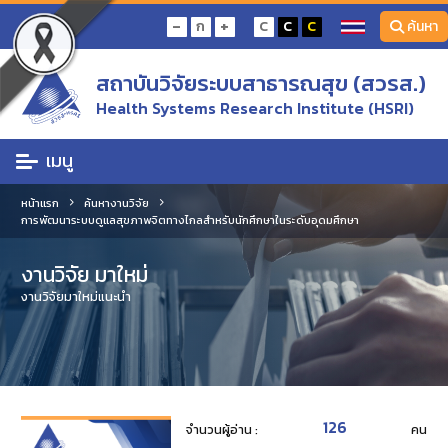
-
+
ก
C
C
C
ค้นหา
สถาบันวิจัยระบบสาธารณสุข (สวรส.)
Health Systems Research Institute (HSRI)
เมนู
หน้าแรก
ค้นหางานวิจัย
การพัฒนาระบบดูแลสุขภาพจิตทางไกลสำหรับนักศึกษาในระดับอุดมศึกษา
งานวิจัย มาใหม่
งานวิจัยมาใหม่แนะนำ
126
จำนวนผู้อ่าน :
คน