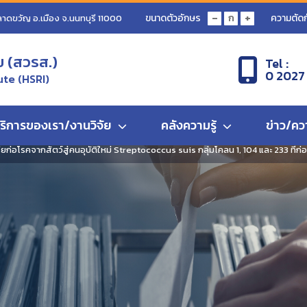
-
+
ขนาดตัวอักษร
ความตัดก
ก
ลาดขวัญ อ.เมือง จ.นนทบุรี 11000
ข (สวรส.)
Tel :
0 2027
ute (HSRI)
ริการของเรา/งานวิจัย
คลังความรู้
ข่าว/คว
ียก่อโรคจากสัตว์สู่คนอุบัติใหม่ Streptococcus suis กลุ่มโคลน 1, 104 และ 233 ที่ก