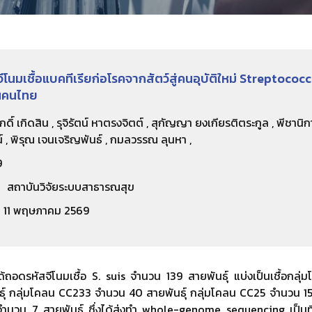
โนมเชื้อแบคทีเรียก่อโรคจากสัตว์สู่คนอุบัติใหม่ Streptococcu
ในคนไทย
ักดิ์ เกิดสิน , รุจิรัตน์ หาตรงจิตต์ , สุกัญญา ยงเกียรติตระกูล , พีชานิก
์ , พิรุณ เจนเจริญพันธ์ , กมลวรรณ ลุนหา ,
9
สถาบันวิจัยระบบสาธารณสุข
11 พฤษภาคม 2569
้ได้ถอดรหัสจีโนมเชื้อ S. suis จำนวน 139 สายพันธุ์ แบ่งเป็นเชื้อ
ุ์ กลุ่มโคลน CC233 จำนวน 40 สายพันธุ์ กลุ่มโคลน CC25 จำนวน 15 
นวน 7 สายพันธุ์ ซึ่งได้ส่งทำ whole-genome sequencing เป็นที่เร