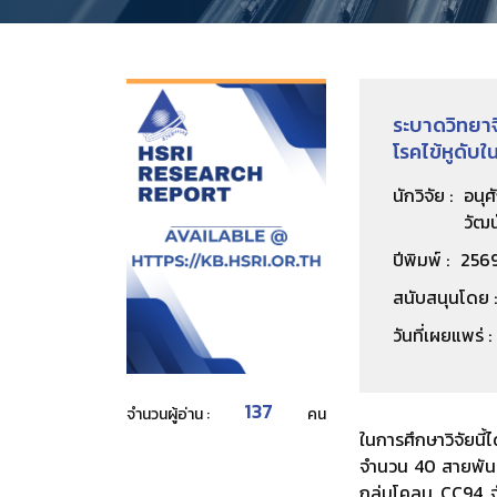
ระบาดวิทยาจี
โรคไข้หูดับ
นักวิจัย :
อนุศ
วัฒน
ปีพิมพ์ :
256
สนับสนุนโดย :
วันที่เผยแพร่ :
137
จำนวนผู้อ่าน :
คน
ในการศึกษาวิจัยนี
จำนวน 40 สายพันธ
กลุ่มโคลน CC94 จำ