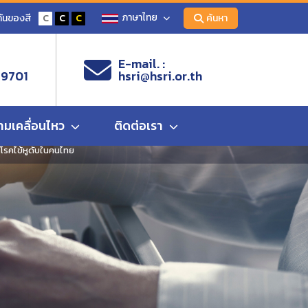
ภาษาไทย
ันของสี
C
C
C
ค้นหา
E-mail. :
 9701
hsri@hsri.or.th
ามเคลื่อนไหว
ติดต่อเรา
่อโรคไข้หูดับในคนไทย