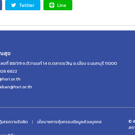
Twitter
Line
ณสุข
เลขที่ 88/39 ถ.ติวานนท์ 14 ต.ตลาดขวัญ อ.เมือง จ.นนทบุรี 11000
026 6822
@hsri.or.th
aban@hsri.or.th
© ส
ิเสธความรับผิด
นโยบายการคุ้มครองข้อมูลส่วนบุคคล
สถา