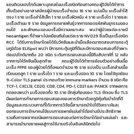
แอนติเจนเปปไทด์เฉพาะบุคคลในมะเร็งชนิดก้อนทางคณะผู้วิจัยได้ทำการ
เก็บตัวอย่างอาสาสมัครผู้ป่วยมะเร็งจำนวน 16 ราย แบ่งเป็น มะเร็งลำไส้
ตรง 1 ราย มะเร็งลำไส้เล็ก 1 ราย มะเร็งผิวหนัง 4 ราย มะเร็งไต 1 รายและ
มะเร็งเต้านม 9 ราย ข้อมูลการกลายพันธุ์จากการถอดรหัสพันธุกรรมของ
คนไข้ และลักษณะของมะเร็งมีความเหมาะสม พบว่าผู้ป่วยแต่ละรายมี
neoantigen ที่จำเพาะไม่เหมือนกันในแต่ละราย NV029 ซึ่งเป็นมะเร็งชนิด
RCC ได้รับการรักษาโดยได้รับวัคซีนและนำเม็ดเลือดมาทดสอบการกระตุ้
นภูมิด้วย ELISpot พบว่า มีการกระตุ้นภูมิที่ดีและมีการตอบสนองที่จำเพาะ
ต่อเปปไทด์มากถึง 20 ชนิด ระดับการตอบสนองนี้มีถึงสัปดาห์ที่ 12 หลัง
จากการให้วัคซีนเข็มสุดท้าย คณะผู้วิจัยได้ทำการย้อมตัวอย่างชิ้นเนื้อ
มะเร็ง FFPE ของผู้ป่วยได้ทั้งหมดจำนวน 16 ราย แบ่งเป็น มะเร็งกล้ามเนื้อ
เรียบมดลูก 1 ราย มะเร็งไต 1 ราย และมะเร็งปอด 10 ราย โดยใช้ชุดย้อม
9-Color TLS panel ประกอบด้วย immune markers จำนวน 8 ชนิด คือ
TCF-1, CXCL13, CD20, CD8, CD4, PD-1, CD21 และ PANCK จากผลการ
ทดลองพบว่า มะเร็งปอดทั้ง 10 ราย มีกลุ่มก้อนของ TLS ชัดเจน ซึ่ง TLS
มีผลต่อการทำนายการตอบสนองของการรักษาด้วยภูมิคุ้มกันบำบัดที่ดี
ข้อมูลและกระบวนการที่ได้จากการวิจัยนี้สามารถนำไปใช้วิเคราะห์และ
ออกแบบการรักษาคนไข้แบบการแพทย์แม่นยำได้อย่างมีประสิทธิภาพ
รวมถึงการพยากรณ์ผลการตอบสนองต่อการรักษาได้อย่างแม่นยำ และ
สามารถนำมาขยายผลสู่การใช้งานจริงในเชิงคลินิกต่อไป