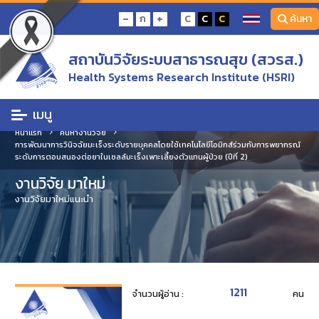
-
+
ก
C
C
C
ค้นหา
สถาบันวิจัยระบบสาธารณสุข (สวรส.)
Health Systems Research Institute (HSRI)
เมนู
หน้าแรก
ค้นหางานวิจัย
การพัฒนาการวินิจฉัยมะเร็งระดับรายบุคคลโดยใช้เทคโนโลยีโอมิกส์ร่วมกับการพยากรณ์
ระดับการตอบสนองต่อยาในเซลล์มะเร็งเพาะเลี้ยงตัวแทนผู้ป่วย (ปีที่ 2)
งานวิจัย มาใหม่
งานวิจัยมาใหม่แนะนำ
1211
จำนวนผู้อ่าน :
คน