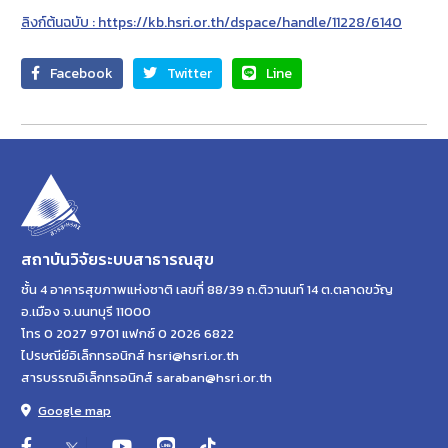
ลิงก์ต้นฉบับ : https://kb.hsri.or.th/dspace/handle/11228/6140
Facebook
Twitter
Line
สถาบันวิจัยระบบสาธารณสุข
ชั้น 4 อาคารสุขภาพแห่งชาติ เลขที่ 88/39 ถ.ติวานนท์ 14 ต.ตลาดขวัญ
อ.เมือง จ.นนทบุรี 11000
โทร 0 2027 9701 แฟกซ์ 0 2026 6822
ไปรษณีย์อิเล็กทรอนิกส์ hsri@hsri.or.th
สารบรรณอิเล็กทรอนิกส์ saraban@hsri.or.th
Google map