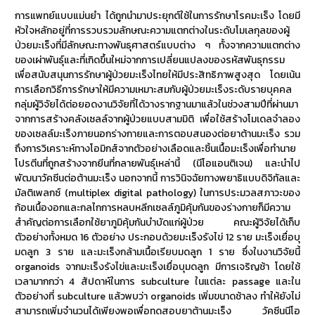
การแพทย์แบบแม่นยำ ได้ถูกนำมาประยุกต์ใช้ในการรักษาโรคมะเร็ง โดยมี
หัวใจหลักอยู่ที่การรวบรวมลักษณะความแตกต่างในระดับโมเลกุลของผู้
ป่วยมะเร็งที่มีลักษณะทางพันธุศาสตร์แบบต่าง ๆ ทั้งจากความแตกต่าง
ของเผ่าพันธุ์และที่เกิดขึ้นใหม่จากการเปลี่ยนแปลงของรหัสพันธุกรรม
เพื่อสนับสนุนการรักษาผู้ป่วยมะเร็งไทยให้มีประสิทธิภาพสูงสุด โดยเน้น
การเลือกวิธีการรักษาให้มีความเหมาะสมกับผู้ป่วยมะเร็งระดับรายบุคคล
กลุ่มผู้วิจัยได้ต่อยอดงานวิจัยที่ได้วางรากฐานมาแล้วในช่วงสามปีที่ผ่านมา
จากการสร้างคลังเซลล์จากผู้ป่วยแบบสามมิติ เพื่อใช้สร้างโมเดลจำลอง
ของเซลล์มะเร็งภายนอกร่างกายและการตอบสนองต่อยาต้านมะเร็ง รวม
ถึงการวิเคราะห์ทางโอมิกส์จากตัวอย่างเลือดและชิ้นเนื้อมะเร็งเพื่อทำนาย
โปรตีนที่ถูกสร้างจากยีนที่กลายพันธุ์เหล่านี้ (นีโอแอนติเจน) และนำไป
พัฒนาวัคซีนต่อต้านมะเร็ง นอกจากนี้ การวินิจฉัยทางพยาธิแบบดิจิทัลและ
มัลติเพลกซ์ (multiplex digital pathology) ในการประมวลสภาวะของ
ก้อนเนื้องอกและกลไกการหลบหลีกเซลล์ภูมิคุ้มกันของร่างกายก็มีความ
สำคัญต่อการเลือกใช้ยาภูมิคุ้มกันบำบัดแก่ผู้ป่วย คณะผู้วิจัยได้เก็บ
ตัวอย่างทั้งหมด 16 ตัวอย่าง ประกอบด้วยมะเร็งรังไข่ 12 ราย มะเร็งเยื่อบุ
มดลูก 3 ราย และมะเร็งกล้ามเนื้อเรียบมดลูก 1 ราย ซึ่งในงานวิจัยนี้
organoids จากมะเร็งรังไข่และมะเร็งเยื่อบุมดลูก มีการเจริญช้า โดยใช้
เวลามากกว่า 4 สัปดาห์ในการ subculture ในแต่ละ passage และใน
ตัวอย่างที่ subculture แล้วพบว่า organoids เพิ่มขนาดช้าลง ทำให้ยังไม่
สามารถเพิ่มจำนวนได้เพียงพอเพื่อทดสอบยาต้านมะเร็ง วัคซีนนีโอ