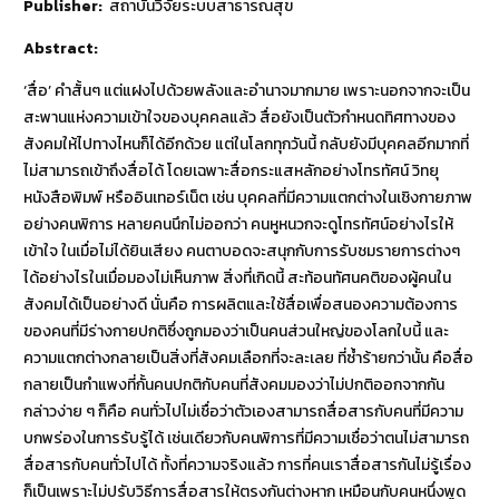
Publisher:
สถาบันวิจัยระบบสาธารณสุข
Abstract:
‘สื่อ’ คำสั้นๆ แต่แฝงไปด้วยพลังและอำนาจมากมาย เพราะนอกจากจะเป็น
สะพานแห่งความเข้าใจของบุคคลแล้ว สื่อยังเป็นตัวกำหนดทิศทางของ
สังคมให้ไปทางไหนก็ได้อีกด้วย แต่ในโลกทุกวันนี้ กลับยังมีบุคคลอีกมากที่
ไม่สามารถเข้าถึงสื่อได้ โดยเฉพาะสื่อกระแสหลักอย่างโทรทัศน์ วิทยุ
หนังสือพิมพ์ หรืออินเทอร์เน็ต เช่น บุคคลที่มีความแตกต่างในเชิงกายภาพ
อย่างคนพิการ หลายคนนึกไม่ออกว่า คนหูหนวกจะดูโทรทัศน์อย่างไรให้
เข้าใจ ในเมื่อไม่ได้ยินเสียง คนตาบอดจะสนุกกับการรับชมรายการต่างๆ
ได้อย่างไรในเมื่อมองไม่เห็นภาพ สิ่งที่เกิดนี้ สะท้อนทัศนคติของผู้คนใน
สังคมได้เป็นอย่างดี นั่นคือ การผลิตและใช้สื่อเพื่อสนองความต้องการ
ของคนที่มีร่างกายปกติซึ่งถูกมองว่าเป็นคนส่วนใหญ่ของโลกใบนี้ และ
ความแตกต่างกลายเป็นสิ่งที่สังคมเลือกที่จะละเลย ที่ซํ้าร้ายกว่านั้น คือสื่อ
กลายเป็นกำแพงที่กั้นคนปกติกับคนที่สังคมมองว่าไม่ปกติออกจากกัน
กล่าวง่าย ๆ ก็คือ คนทั่วไปไม่เชื่อว่าตัวเองสามารถสื่อสารกับคนที่มีความ
บกพร่องในการรับรู้ได้ เช่นเดียวกับคนพิการที่มีความเชื่อว่าตนไม่สามารถ
สื่อสารกับคนทั่วไปได้ ทั้งที่ความจริงแล้ว การที่คนเราสื่อสารกันไม่รู้เรื่อง
ก็เป็นเพราะไม่ปรับวิธีการสื่อสารให้ตรงกันต่างหาก เหมือนกับคนหนึ่งพูด