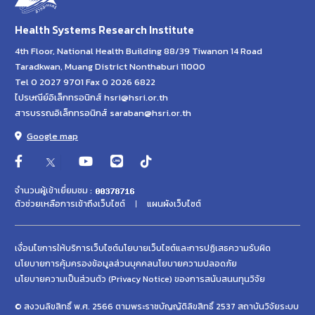
Health Systems Research Institute
4th Floor, National Health Building 88/39 Tiwanon 14 Road
Taradkwan, Muang District Nonthaburi 11000
Tel 0 2027 9701 Fax 0 2026 6822
ไปรษณีย์อิเล็กทรอนิกส์ hsri@hsri.or.th
สารบรรณอิเล็กทรอนิกส์ saraban@hsri.or.th
Google map
จำนวนผู้เข้าเยี่ยมชม :
ตัวช่วยเหลือการเข้าถึงเว็บไซต์
แผนผังเว็บไซต์
เงื่อนไขการให้บริการเว็บไซต์
นโยบายเว็บไซต์และการปฏิเสธความรับผิด
นโยบายการคุ้มครองข้อมูลส่วนบุคคล
นโยบายความปลอดภัย
นโยบายความเป็นส่วนตัว (Privacy Notice) ของการสนับสนนทุนวิจัย
© สงวนลิขสิทธิ์ พ.ศ. 2566 ตามพระราชบัญญัติลิขสิทธิ์ 2537 สถาบันวิจัยระบบ