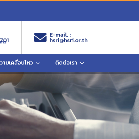
E-mail. :
9701
hsri@hsri.or.th
ems
ความเคลื่อนไหว
ติดต่อเรา