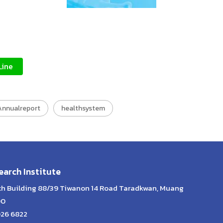
Line
Annualreport
healthsystem
arch Institute
lth Building 88/39 Tiwanon 14 Road Taradkwan, Muang
00
026 6822