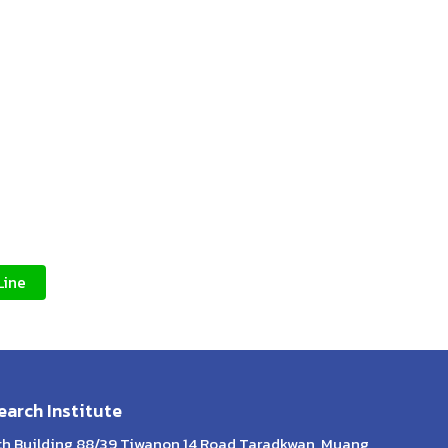
Line
arch Institute
lth Building 88/39 Tiwanon 14 Road Taradkwan, Muang