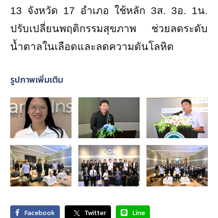
13
จังหวัด
17
อำเภอ ใช้หลัก
3
ส.
3
อ.
1
น.
ปรับเปลี่ยนพฤติกรรมสุขภาพ ช่วยลดระดับ
น้ำตาลในเลือดและลดความดันโลหิต
รูปภาพเพิ่มเติม
Facebook
Twitter
Line