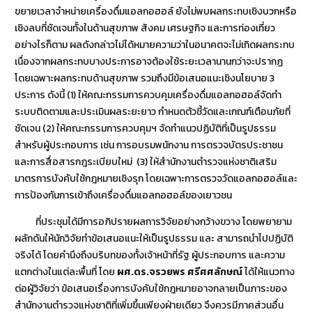
ขยายเวลาจำหน่ายเครื่องดื่มแอลกอฮอล์ ยังไม่พบผลกระทบเชิงบวกหรือ
เชิงลบที่ชัดเจนทั้งในด้านสุขภาพ สังคม เศรษฐกิจ และการท่องเที่ยว
อย่างไรก็ตาม ผลดังกล่าวไม่ได้หมายความว่าในอนาคตจะไม่เกิดผลกระทบ
เนื่องจากผลกระทบบางประการอาจต้องใช้ระยะเวลานานกว่าจะปรากฏ
โดยเฉพาะผลกระทบด้านสุขภาพ รวมถึงมีข้อเสนอแนะเชิงนโยบาย 3
ประการ ดังนี้ (1) ให้คณะกรรมการควบคุมเครื่องดื่มแอลกอฮอล์จัดทำ
ระบบติดตามและประเมินผลระยะยาว กำหนดตัวชี้วัดและเกณฑ์เตือนภัยที่
ชัดเจน (2) ให้คณะกรรมการควบคุมฯ จัดทำแนวปฏิบัติที่เป็นรูปธรรม
สำหรับผู้ประกอบการ เช่น การอบรมพนักงาน การตรวจบัตรประชาชน
และการสื่อสารกฎระเบียบใหม่ (3) ให้สำนักงานตำรวจแห่งชาติเสริม
มาตรการบังคับใช้กฎหมายเชิงรุก โดยเฉพาะการตรวจวัดแอลกอฮอล์และ
การป้องกันการเข้าถึงเครื่องดื่มแอลกอฮอล์ของเยาวชน
ที่ประชุมได้มีการอภิปรายผลการวิจัยอย่างกว้างขวาง โดยพยายาม
ผลักดันให้นักวิจัยทำข้อเสนอแนะให้เป็นรูปธรรม และ สามารถนำไปปฏิบัติ
จริงได้ โดยคำนึงถึงบริบทของทั้งเจ้าหน้าที่รัฐ ผู้ประกอบการ และความ
แตกต่างในแต่ละพื้นที่ โดย
ผศ.ดร.จรวยพร ศรีศศลักษณ์
ได้ให้แนวทาง
ต่อผู้วิจัยว่า ข้อเสนอเรื่องการบังคับใช้กฎหมายอาจกลายเป็นภาระของ
สำนักงานตำรวจแห่งชาติที่เพิ่มขึ้นเพียงฝ่ายเดียว จึงควรมีภาคส่วนอื่น