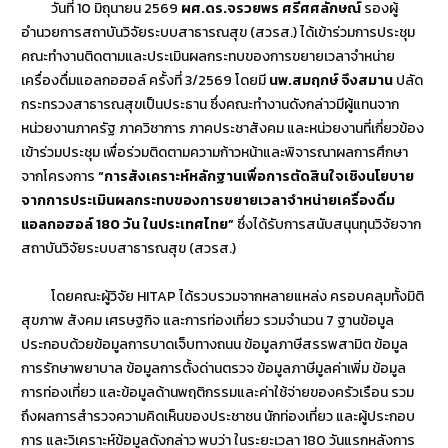
วันที่ 10 มิถุนายน 2569
ผศ.ดร.จรวยพร ศรีศศลักษณ์
รองผู้
อำนวยการสถาบันวิจัยระบบสาธารณสุข (สวรส.) ได้เข้าร่วมการประชุม
คณะทำงานติดตามและประเมินผลกระทบของการขยายเวลาจำหน่าย
เครื่องดื่มแอลกอฮอล์ ครั้งที่ 3/2569 โดยมี
นพ.สมฤกษ์ จึงสมาน
ปลัด
กระทรวงสาธารณสุขเป็นประธาน ซึ่งคณะทำงานดังกล่าวมีผู้แทนจาก
หน่วยงานภาครัฐ ภาควิชาการ ภาคประชาสังคม และหน่วยงานที่เกี่ยวข้อง
เข้าร่วมประชุม เพื่อร่วมติดตามความก้าวหน้าและพิจารณาผลการศึกษา
จากโครงการ
“การสังเคราะห์หลักฐานเพื่อการตัดสินใจเชิงนโยบาย
จากการประเมินผลกระทบของการขยายเวลาจำหน่ายเครื่องดื่ม
แอลกอฮอล์ 180 วัน ในประเทศไทย”
ซึ่งได้รับการสนับสนุนทุนวิจัยจาก
สถาบันวิจัยระบบสาธารณสุข (สวรส.)
โดยคณะผู้วิจัย HITAP ได้รวบรวมจากหลายแหล่ง ครอบคลุมทั้งมิติ
สุขภาพ สังคม เศรษฐกิจ และการท่องเที่ยว รวมจำนวน 7 ฐานข้อมูล
ประกอบด้วยข้อมูลการบาดเจ็บทางถนน ข้อมูลภาษีสรรพสามิต ข้อมูล
การรักษาพยาบาล ข้อมูลการตั้งด่านตรวจ ข้อมูลภาษีมูลค่าเพิ่ม ข้อมูล
การท่องเที่ยว และข้อมูลด้านพฤติกรรมและค่าใช้จ่ายของครัวเรือน รวม
ถึงผลการสำรวจความคิดเห็นของประชาชน นักท่องเที่ยว และผู้ประกอบ
การ และวิเคราะห์ข้อมูลดังกล่าว พบว่า ในระยะเวลา 180 วันแรกหลังการ