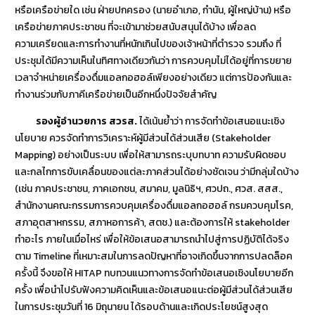
หรือเครือข่ายใด เช่น ฝ่ายปกครอง (นายอำเภอ, กำนัน, ผู้ใหญ่บ้าน) หรือ
เครือข่ายภาคประชาชน ที่จะเข้ามาช่วยสนับสนุนได้บ้าง เพื่อลด
ความเครียดและการทำงานที่หนักเกินไปของเจ้าหน้าที่ตำรวจ รวมถึง ที่
ประชุมได้มีความเห็นในทิศทางเดียวกันว่า การควบคุมไม่ได้อยู่ที่การขยาย
เวลาจำหน่ายเครื่องดื่มแอลกอฮอล์เพียงอย่างเดียว แต่การป้องกันและ
ทำงานร่วมกับภาคีเครือข่ายเป็นอีกหนึ่งปัจจัยสำคัญ
รองผู้อำนวยการ สวรส.
ได้เน้นย้ำว่า การจัดทำข้อเสนอแนะเชิง
นโยบาย ควรจัดทำการวิเคราะห์ผู้มีส่วนได้ส่วนเสีย (Stakeholder
Mapping) อย่างเป็นระบบ เพื่อให้สามารถระบุบทบาท ความรับผิดชอบ
และกลไกการขับเคลื่อนของแต่ละภาคส่วนได้อย่างชัดเจน ว่ามีกลุ่มใดบ้าง
(เช่น ภาคประชาชน, ภาคเอกชน, สมาคม, มูลนิธิฯ, ศวปถ., ศวส. สสส.,
สำนักงานคณะกรรมการควบคุมเครื่องดื่มแอลกอฮอล์ กรมควบคุมโรค,
สภาอุตสาหกรรม, สภาหอการค้า, สตช.) และต้องการให้ stakeholder
ทำอะไร ภายในเมื่อไหร่ เพื่อให้ข้อเสนอสามารถนำไปสู่การปฏิบัติได้จริง
ตาม Timeline ที่เหมาะสมในการลดปัญหาที่อาจเกิดขึ้นจากการปลดล็อค
ครั้งนี้ จึงขอให้ HITAP ทบทวนแนวทางการจัดทำข้อเสนอเชิงนโยบายอีก
ครั้ง เพื่อนำไปรับฟังความคิดเห็นและข้อเสนอแนะต่อผู้มีส่วนได้ส่วนเสีย
ในการประชุมวันที่ 16 มิถุนายน ได้รอบด้านและเกิดประโยชน์สูงสุด