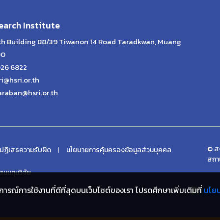
arch Institute
lth Building 88/39 Tiwanon 14 Road Taradkwan, Muang
00
026 6822
ri@hsri.or.th
araban@hsri.or.th
© สง
ปฏิเสธความรับผิด
นโยบายการคุ้มครองข้อมูลส่วนบุคคล
สถา
นนทุนวิจัย
ประสบการณ์การใช้งานที่ดีที่สุดบนเว็บไซต์ของเรา โปรดศึกษาเพิ่มเติมที่
นโย