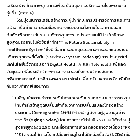
เสริมสร้างศักยภาพบุคลากรเพื่อสนับสนุนการบริหารงานโรงพยาบาล
รุ่นที่ 6 (สศส.6)
โดยมุ่งเน้นการเสริมสร้างภาวะผู้นำ ทักษะการบริหารจัดการ และการ
สร้างเครือข่ายความร่วมมือระหว่างหน่วยงานทั้งภายในและภายนอก
สังกัด เพื่อยกระดับระบบบริการสุขภาพแก่ประชาชนให้มีประสิทธิภาพ
สูงสุดบรรยายในหัวข้อสำคัญ “The Future Sustainability in
Healthcare System” ซึ่งมีเนื้อหาครอบคลุมแนวทางการออกแบบระบบ
บริการสุขภาพที่ยั่งยืน (Service & System Redesign) การประยุกต์ใช้
เทคโนโลยีนวัตกรรม อาทิ Digital Health, AI และ Telehealth เพื่อลด
ต้นทุนและเพิ่มประสิทธิภาพการทำงาน รวมถึงการบริหารจัดการ
ทรัพยากรภายใต้แนวคิด Green Hospitals เพื่อเตรียมความพร้อมรับมือ
กับความท้าทายในอนาคต
เผชิญหน้าความท้าทายระดับโลกและระดับประเทศ ระบบสาธารณสุข
ไทยกำลังเข้าสู่จุดเปลี่ยนสำคัญจากการเปลี่ยนแปลงโครงสร้าง
ประชากร (Demographic Shift) ที่ก้าวเข้าสู่สังคมผู้สูงอายุอย่าง
รวดเร็ว (Aging Society) โดยคาดการณ์ว่าในปี 2576 จะมีสัดส่วนผู้
สูงอายุสูงถึง 22.5% ขณะที่อัตราการเกิดลดลงอย่างต่อเนื่อง (TFR
1.1%) ส่งผลให้ภาระโรคเปลี่ยนผ่านสู่โรคไม่ติดต่อเรื้อรัง (NCDs) เช่น