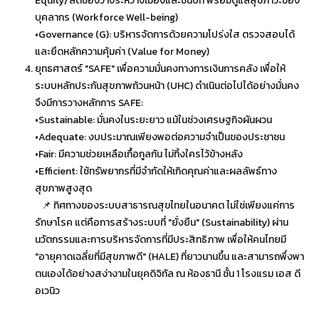
Equity) ลดช่องว่างระหว่างเมืองและชนบท พร้อมดูแลสุขภาวะของ
บุคลากร (Workforce Well-being)
•Governance (G): บริหารจัดการด้วยความโปร่งใส ตรวจสอบได้
และยึดหลักความคุ้มค่า (Value for Money)
ยุทธศาสตร์ "SAFE" เพื่อความมั่นคงทางการเงินการคลัง เพื่อให้
ระบบหลักประกันสุขภาพถ้วนหน้า (UHC) ดำเนินต่อไปได้อย่างมั่นคง
จึงมีการวางหลักการ SAFE:
•Sustainable: มั่นคงในระยะยาว แม้ในช่วงเศรษฐกิจผันผวน
•Adequate: งบประมาณเพียงพอต่อความจำเป็นของประชาชน
•Fair: มีความช่วยเหลือเกื้อกูลกัน ไม่ทิ้งใครไว้ข้างหลัง
•Efficient: ใช้ทรัพยากรที่มีจำกัดให้เกิดคุณค่าและผลลัพธ์ทาง
สุขภาพสูงสุด
📌 ทิศทางของระบบสาธารณสุขไทยในอนาคต ไม่ใช่เพียงแค่การ
รักษาโรค แต่คือการสร้างระบบที่ "ยั่งยืน" (Sustainability) ผ่าน
นวัตกรรมและการบริหารจัดการที่มีประสิทธิภาพ เพื่อให้คนไทยมี
"อายุคาดเฉลี่ยที่มีสุขภาพดี" (HALE) ที่ยาวนานขึ้น และสามารถพึ่งพา
ตนเองได้อย่างสง่างามในยุคดิจิทัล ณ ห้องธานี ชั้น 1 โรงแรม เอส ดี
อเวนิว