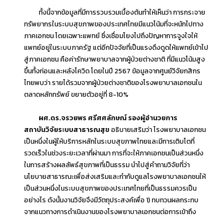
ทั้งนี้จากข้อมูลที่มีการรวบรวมเบื้องต้นทำให้เห็นว่า การกระจาย
ทรัพยากรในระบบสุขภาพของประเทศไทยมีแนวโน้มที่จะหนักไปทาง
ภาคเอกชน โดยเฉพาะแพทย์ ซึ่งเชื่อมโยงไปถึงปัญหาการจูงใจให้
แพทย์อยู่ในระบบภาครัฐ แต่อีกปัจจัยที่เป็นแรงดึงดูดให้แพทย์เข้าไป
สู่ภาคเอกชน คือค่ารักษาพยาบาลจากผู้ป่วยต่างชาติ ที่มีแนวโน้มสูง
ขึ้นทั้งก่อนและหลังโควิด โดยในปี 2567 ข้อมูลจากศูนย์วิจัยกสิกร
ไทยพบว่า รายได้รวมจากผู้ป่วยต่างชาติของโรงพยาบาลเอกชนใน
ตลาดหลักทรัพย์ ขยายตัวอยู่ที่ 8-10%
ผศ.ดร.จรวยพร ศรีศศลักษณ์ รองผู้อำนวยการ
สถาบันวิจัยระบบสาธารณสุข
อธิบายเสริมว่า โรงพยาบาลเอกชน
เป็นหนึ่งในผู้ให้บริการหลักในระบบสุขภาพไทยและมีการเติบโตที่
รวดเร็วในช่วงระยะเวลาที่ผ่านมา การที่จะให้ภาคเอกชนเป็นส่วนหนึ่ง
ในการสร้างผลลัพธ์สุขภาพที่เป็นธรรม นำไปสู่คำถามวิจัยที่ว่า
นโยบายสาธารณะเพื่อส่งเสริมและกำกับดูแลโรงพยาบาลเอกชนให้
เป็นส่วนหนึ่งในระบบสุขภาพของประเทศไทยที่เป็นธรรมควรเป็น
อย่างไร ดังนั้นงานวิจัยจึงมีวัตถุประสงค์เพื่อ 1) ทบทวนผลกระทบ
จากแนวทางการดำเนินงานของโรงพยาบาลเอกชนต่อการเข้าถึง