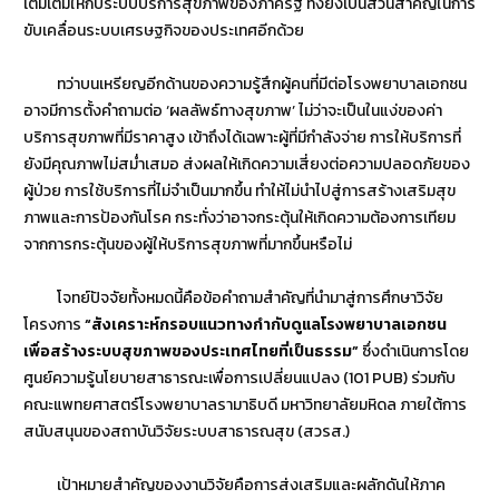
เติมเต็มให้กับระบบบริการสุขภาพของภาครัฐ ทั้งยังเป็นส่วนสำคัญในการ
ขับเคลื่อนระบบเศรษฐกิจของประเทศอีกด้วย
ทว่าบนเหรียญอีกด้านของความรู้สึกผู้คนที่มีต่อโรงพยาบาลเอกชน
อาจมีการตั้งคำถามต่อ ‘ผลลัพธ์ทางสุขภาพ’ ไม่ว่าจะเป็นในแง่ของค่า
บริการสุขภาพที่มีราคาสูง เข้าถึงได้เฉพาะผู้ที่มีกำลังจ่าย การให้บริการที่
ยังมีคุณภาพไม่สม่ำเสมอ ส่งผลให้เกิดความเสี่ยงต่อความปลอดภัยของ
ผู้ป่วย การใช้บริการที่ไม่จำเป็นมากขึ้น ทำให้ไม่นำไปสู่การสร้างเสริมสุข
ภาพและการป้องกันโรค กระทั่งว่าอาจกระตุ้นให้เกิดความต้องการเทียม
จากการกระตุ้นของผู้ให้บริการสุขภาพที่มากขึ้นหรือไม่
โจทย์ปัจจัยทั้งหมดนี้คือข้อคำถามสำคัญที่นำมาสู่การศึกษาวิจัย
โครงการ
“สังเคราะห์กรอบแนวทางกำกับดูแลโรงพยาบาลเอกชน
เพื่อสร้างระบบสุขภาพของประเทศไทยที่เป็นธรรม”
ซึ่งดำเนินการโดย
ศูนย์ความรู้นโยบายสาธารณะเพื่อการเปลี่ยนแปลง (101 PUB) ร่วมกับ
คณะแพทยศาสตร์โรงพยาบาลรามาธิบดี มหาวิทยาลัยมหิดล ภายใต้การ
สนับสนุนของสถาบันวิจัยระบบสาธารณสุข (สวรส.)
เป้าหมายสำคัญของงานวิจัยคือการส่งเสริมและผลักดันให้ภาค