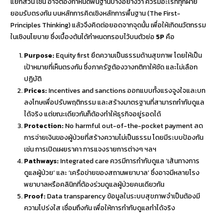
แยกส่วน เช่น อาจต้องกำหนดพื้นฐานบางอย่างว่า ควรมีอะไรที่ทุกฝ่าย
ยอมรับตรงกัน บนหลักการคิดเชิงหลักการพื้นฐาน (The First-
Principles Thinking) แล้วจึงคิดต่อยอดจากจุดนั้น เพื่อให้เกิดนวัตกรรม
ในเชิงนโยบาย ซึ่งเบื้องต้นได้กำหนดกรอบไว้บนตัวย่อ
5P
คือ
Purpose:
Equity first ยึดความเป็นธรรมด้านสุขภาพ โดยให้เป็น
เป้าหมายที่เห็นตรงกัน ซึ่งภาครัฐต้องวางกติกาให้ชัด และไม่เลือก
ปฏิบัติ
Prices:
Incentives and sanctions ออกแบบทั้งแรงจูงใจและบท
ลงโทษเพื่อปรับพฤติกรรม และสร้างมาตรฐานที่สามารถกำกับดูแล
ได้จริง แต่ขณะเดียวกันก็ต้องทำให้ธุรกิจอยู่รอดได้
Protection:
No harmful out-of-the-pocket payment ลด
การจ่ายเงินของผู้ป่วยที่สร้างความไม่เป็นธรรม โดยมีระบบป้องกัน
เช่น การเปิดเผยราคา การแจงรายการต่างๆ ฯลฯ
Pathways:
Integrated care ควรมีการกำกับดูแล ‘เส้นทางการ
ดูแลผู้ป่วย’ และ ‘เครือข่ายของสถานพยาบาล’ ซึ่งอาจมีหลายโรง
พยาบาลหรือคลินิกที่ต้องร่วมดูแลผู้ป่วยคนเดียวกัน
Proof:
Data transparency ข้อมูลในระบบสุขภาพจำเป็นต้องมี
ความโปร่งใส เชื่อมถึงกัน เพื่อให้การกำกับดูแลทำได้จริง