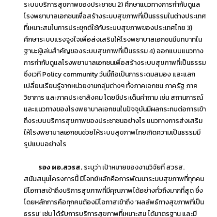
ระบบบริการสุขภาพของประชาชน 2) ศึกษาแนวทางการกำกับดูแล
โรงพยาบาลเอกชนเพื่อสร้างระบบสุขภาพที่เป็นธรรมในต่างประเทศ
ที่เหมาะสมในการประยุกต์ใช้กับระบบสุขภาพของประเทศไทย 3)
ศึกษาระบบแรงจูงใจเพื่อส่งเสริมให้โรงพยาบาลเอกชนมีบทบาทใน
ฐานะผู้เล่นสำคัญของระบบสุขภาพที่เป็นธรรม 4) ออกแบบแนวทาง
การกำกับดูแลโรงพยาบาลเอกชนเพื่อสร้างระบบสุขภาพที่เป็นธรรม
ซึ่งเวที Policy community วันนี้ถือเป็นการระดมสมอง และแลก
เปลี่ยนเรียนรู้จากหน่วยงานกลุ่มต่างๆ ทั้งภาคเอกชน ภาครัฐ ภาค
วิชาการ และภาคประชาสังคม โดยมีประเด็นคำถาม เช่น สถานการณ์
และแนวทางของโรงพยาบาลเอกชนในปัจจุบันมีผลกระทบต่อการเข้า
ถึงระบบบริการสุขภาพของประชาชนอย่างไร แนวทางการส่งเสริม
ให้โรงพยาบาลเอกชนช่วยให้ระบบสุขภาพไทยเกิดความเป็นธรรมมี
รูปแบบอย่างไร
รอง ผอ.สวรส.
ระบุว่า เป้าหมายของงานวิจัยที่ สวรส.
สนับสนุนโครงการนี้ มีโจทย์หลักคือการพัฒนาระบบสุขภาพที่ทุกคน
มีโอกาสเข้าถึงบริการสุขภาพที่มีคุณภาพได้อย่างทั่วถึงมากที่สุด ซึ่ง
โดยหลักการคือทุกคนต้องมีโอกาสเข้าถึง ‘ผลลัพธ์ทางสุขภาพที่เป็น
ธรรม’ เช่น ได้รับการบริการสุขภาพที่เหมาะสม ได้มาตรฐาน และมี