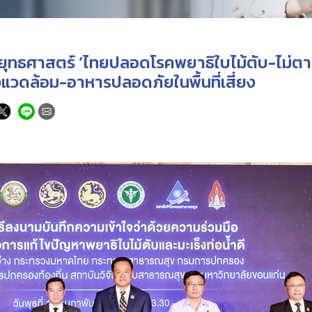
ายุทธศาสตร์ ‘ไทยปลอดโรคพยาธิใบไม้ตับ-ไม่ตายจา
งแวดล้อม-อาหารปลอดภัยในพื้นที่เสี่ยง