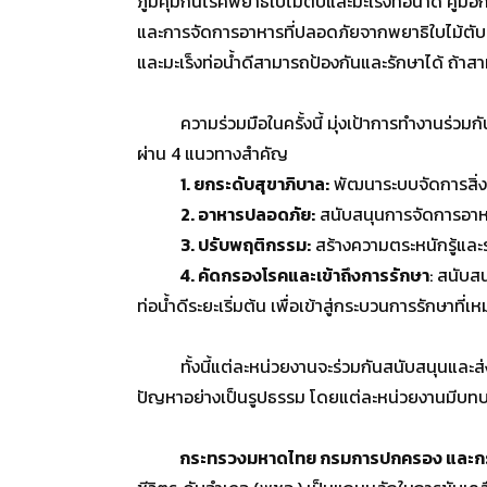
ภูมิคุ้มกันโรคพยาธิใบไม้ตับและมะเร็งท่อน้ำดี ค
และการจัดการอาหารที่ปลอดภัยจากพยาธิใบไม้ตับ ซึ่ง
และมะเร็งท่อน้ำดีสามารถป้องกันและรักษาได้ ถ้าสา
ความร่วมมือในครั้งนี้ มุ่งเป้าการทำงานร่วมกันแบ
ผ่าน 4 แนวทางสำคัญ
1. ยกระดับสุขาภิบาล:
พัฒนาระบบจัดการสิ่งป
2. อาหารปลอดภัย:
สนับสนุนการจัดการอาหา
3. ปรับพฤติกรรม:
สร้างความตระหนักรู้แล
4. คัดกรองโรคและเข้าถึงการรักษา
: สนับส
ท่อน้ำดีระยะเริ่มต้น เพื่อเข้าสู่กระบวนการรักษาที่
ทั้งนี้แต่ละหน่วยงานจะร่วมกันสนับสนุนและส่ง
ปัญหาอย่างเป็นรูปธรรม โดยแต่ละหน่วยงานมีบทบาท
กระทรวงมหาดไทย กรมการปกครอง และกรม