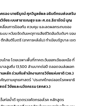
อง นายธีรุตม์ ศุภวิบูลย์ผล อธิบดีกรมส่งเสริม
วิจัยระบบสาธารณสุข และ ศ.ดร.ธิดารัตน์ บุญ
ับเคลื่อนการป้องกัน ควบคุม และลดผลกระทบของ
ระบบ หวังขจัดต้นเหตุการเสียชีวิตอันดับต้นๆ ของ
ตึกสันติไมตรี (อาคารหลังใน) ทำเนียบรัฐบาล เขต
ไทย โดยเฉพาะพื้นที่ภาคตะวันออกเฉียงเหนือ ที่
าพยาบาลสูงถึง 13,500 ล้านบาทต่อปี ตลอดจนส่งผลก
นหลัก ร่วมกับสำนักงานการวิจัยแห่งชาติ (วช.)
สำคัญตามยุทธศาสตร์ “ประเทศไทยปลอดโรคพยาธิ
ตร์ วิจัยและนวัตกรรม (สกสว.)
็งท่อน้ำดี ชุดตรวจคัดกรองโรค หลักสูตร