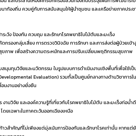
ลื่อน และประสานให้องค์กรปกครองส่วนท้องถิ่นบรรจุแผนการพัฒนาระบบส
ท้องถิ่น ควบคู่กับการสนับสนุนให้ผู้นำชุมชน และเครือข่ายภาคประชา
าระวัง ป้องกัน ควบคุม และรักษาโรคพยาธิใบไม้ตับและมะเร็ง
กรองกลุ่มเสี่ยง การตรวจวินิจฉัย การรักษา และการส่งต่อผู้ป่วยเข
รสุขภาพ เพื่อสร้างความตระหนักและการปรับเปลี่ยนพฤติกรรมสุขภาพ
บสนุนทุนวิจัยและนวัตกรรม ในรูปแบบการดำเนินงานเชิงพื้นที่เพื่อใช้
velopmental Evaluation) รวมทั้งเป็นศูนย์กลางทางด้านวิชาการในกา
ื่อนงานอย่างยั่งยืน
 งานวิจัย และองค์ความรู้ที่เกี่ยวกับโรคพยาธิใบไม้ตับ และมะเร็งท่อ
ี่ โดยเฉพาะในภาคตะวันออกเฉียงเหนือ
วสำคัญที่ไม่เพียงแต่มุ่งเน้นการป้องกันและรักษาโรคเท่านั้น หากแต