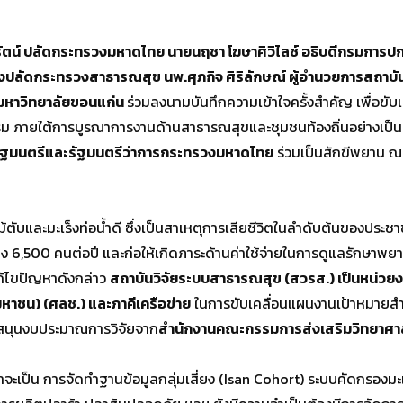
ัตน์ ปลัดกระทรวงมหาดไทย นายนฤชา โฆษาศิวิไลซ์ อธิบดีกรมการปกคร
งปลัดกระทรวงสาธารณสุข นพ.ศุภกิจ ศิริลักษณ์ ผู้อำนวยการสถาบัน
 มหาวิทยาลัยขอนแก่น
ร่วมลงนามบันทึกความเข้าใจครั้งสำคัญ เพื่อข
ธรรม ภายใต้การบูรณาการงานด้านสาธารณสุขและชุมชนท้องถิ่นอย่างเป็น
รัฐมนตรีและรัฐมนตรีว่าการกระทรวงมหาดไทย
ร่วมเป็นสักขีพยาน ณ 
มะเร็งท่อน้ำดี ซึ่งเป็นสาเหตุการเสียชีวิตในลำดับต้นของประชาชน
มากถึง 6,500 คนต่อปี และก่อให้เกิดภาระด้านค่าใช้จ่ายในการดูแลรักษ
ก้ไขปัญหาดังกล่าว
สถาบันวิจัยระบบสาธารณสุข (สวรส.) เป็นหน่วยงา
มหาชน) (ศลช.) และภาคีเครือข่าย
ในการขับเคลื่อนแผนงานเป้าหมาย
ับสนุนงบประมาณการวิจัยจาก
สำนักงานคณะกรรมการส่งเสริมวิทยาศาส
น การจัดทำฐานข้อมูลกลุ่มเสี่ยง (Isan Cohort) ระบบคัดกรองมะเร