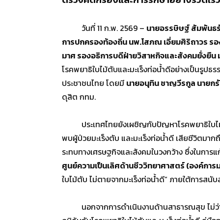
วันที่ 11 ก.พ. 2569 –
นายอรรษิษฐ์ สัมพันธร
การปกครองท้องถิ่น นพ.โสภณ เอี่ยมศิริถาวร รอ
มาศ รองอธิการบดีฝ่ายวิสาหกิจและสังคมยั่งยืน
โรคพยาธิใบไม้ตับและมะเร็งท่อน้ำดีอย่างเป็นรูป
ประชาชนไทย โดยมี
นายอนุทิน ชาญวีรกูล นายก
ดุสิต กทม.
ประเทศไทยยังเผชิญกับปัญหาโรคพยาธิใบไม้ตับและ
พบผู้ป่วยมะเร็งตับ และมะเร็งท่อน้ำดี เสียชีวิต
ระทบทางเศรษฐกิจและสังคมในวงกว้าง ซึ่งในการแ
ศูนย์ความเป็นเลิศด้านชีววิทยาศาสตร์ (องค์การ
ใบไม้ตับ ไม่ตายจากมะเร็งท่อน้ำดี” ภายใต้การสน
นอกจากการดำเนินงานด้านสาธารณสุข ไม่ว่าจะเป็