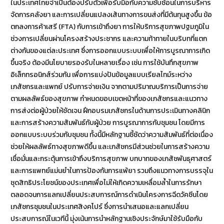
ในประเทศไทยจำเป็นต้องปรับตัวเพื่อรับมือกับความซับซ้อนในการบริหาร
จัดการคลังยา และการเปลี่ยนแปลงเส้นทางการขนส่งที่มีต้นทุนสูงขึ้น ข้อ
ตกลงการค้าเสรี (FTA) กับการเข้าถึงยา การให้บริการสุขภาพปฐมภูมิใน
ช่วงการเปลี่ยนผ่านโครงสร้างประชากร และความท้าทายในบริบทที่แตก
ต่างกันของแต่ละประเทศ ซึ่งการออกแบบระบบเพื่อให้การบูรณาการเกิด
ขึ้นจริง ต้องมีนโยบายรองรับในหลายเรื่อง เช่น การใช้บันทึกสุขภาพ
อิเล็กทรอนิกส์ร่วมกัน เพื่อการแบ่งปันข้อมูลแบบเรียลไทม์ระหว่าง
เภสัชกรและแพทย์ ปรับการจ่ายเงิน จากตามปริมาณบริการเป็นการจ่าย
ตามผลลัพธ์ของสุขภาพ กำหนดขอบเขตหน้าที่ของเภสัชกรและแนวทาง
การส่งต่อผู้ป่วยให้ชัดเจน ฝึกอบรมเภสัชกรในด้านการประเมินทางคลินิก
และการสร้างความสัมพันธ์กับผู้ป่วย การบูรณาการกับชุมชน โดยมีการ
ออกแบบระบบร่วมกับชุมชน ทั้งนี้มีหลักฐานชี้ชัดว่าความสัมพันธ์ที่ต่อเนื่อง
ช่วยให้ผลลัพธ์ทางสุขภาพดีขึ้น และเภสัชกรมีส่วนช่วยในการสร้างความ
เชื่อมั่นและกระตุ้นการเข้าถึงบริการสุขภาพ บทบาทของเภสัชพันธุศาสตร์
และการแพทย์แม่นยำในการป้องกันการแพ้ยา รวมถึงแนวทางการบรรจุใน
ชุดสิทธิประโยชน์ของประเทศเพื่อไม่ให้เกิดความเหลื่อมล้ำในการรักษา
ตลอดจนการแลกเปลี่ยนประสบการณ์การดำเนินโครงการฉีดวัคซีนโดย
เภสัชกรชุมชนในประเทศสิงคโปร์ ซึ่งการนำเสนอและแลกเปลี่ยน
ประสบการณ์ในเวทีนี้ มุ่งเน้นการนำหลักฐานเชิงประจักษ์มาใช้รับมือกับ