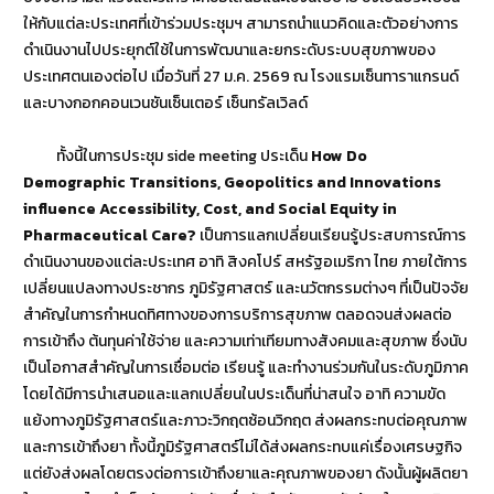
ให้กับแต่ละประเทศที่เข้าร่วมประชุมฯ สามารถนำแนวคิดและตัวอย่างการ
ดำเนินงานไปประยุกต์ใช้ในการพัฒนาและยกระดับระบบสุขภาพของ
ประเทศตนเองต่อไป เมื่อวันที่ 27 ม.ค. 2569 ณ โรงแรมเซ็นทาราแกรนด์
และบางกอกคอนเวนชันเซ็นเตอร์ เซ็นทรัลเวิลด์
ทั้งนี้ในการประชุม side meeting ประเด็น
How Do
Demographic Transitions, Geopolitics and Innovations
influence Accessibility, Cost, and Social Equity in
Pharmaceutical Care?
เป็นการแลกเปลี่ยนเรียนรู้ประสบการณ์การ
ดำเนินงานของแต่ละประเทศ อาทิ สิงคโปร์ สหรัฐอเมริกา ไทย ภายใต้การ
เปลี่ยนแปลงทางประชากร ภูมิรัฐศาสตร์ และนวัตกรรมต่างๆ ที่เป็นปัจจัย
สำคัญในการกำหนดทิศทางของการบริการสุขภาพ ตลอดจนส่งผลต่อ
การเข้าถึง ต้นทุนค่าใช้จ่าย และความเท่าเทียมทางสังคมและสุขภาพ ซึ่งนับ
เป็นโอกาสสำคัญในการเชื่อมต่อ เรียนรู้ และทำงานร่วมกันในระดับภูมิภาค
โดยได้มีการนำเสนอและแลกเปลี่ยนในประเด็นที่น่าสนใจ อาทิ ความขัด
แย้งทางภูมิรัฐศาสตร์และภาวะวิกฤตซ้อนวิกฤต ส่งผลกระทบต่อคุณภาพ
และการเข้าถึงยา ทั้งนี้ภูมิรัฐศาสตร์ไม่ได้ส่งผลกระทบแค่เรื่องเศรษฐกิจ
แต่ยังส่งผลโดยตรงต่อการเข้าถึงยาและคุณภาพของยา ดังนั้นผู้ผลิตยา