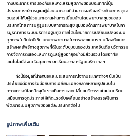
ทางประชากร การป้องกันและส่งเสริมสุขภาพของประเทศญี่ปุ่น
ประสบการณ์การดูแลผู้ป่วยเบาหวานที่บ้าน การเสริมสร้างทักษะการดูแล
ตนเองให้กับผู้ป่วยเบาหวานผ่านการเยี่ยมบ้านโดยพยาบาลชุมชนของ
ประเทศไทย การปฏิรูประบบสาธารณสุข มุมมองด้านการพยาบาลในกา
รบูรณาการระบบบริการปฐมภูมิ ภายใต้นโยบายการเปลี่ยนแปลงระบบ
สุขภาพในอินโดนีเซีย บทบาทพยาบาลในการออกแบบระบบป้องกันและ
สร้างผลลัพธ์ทางสุขภาพที่ดีในระดับชุมชนของประเทศอินเดีย นวัตกรรม
การจัดการตนเองและการดูแลผู้สูงอายุอย่างมีส่วนร่วม โดยอาศัย
เทคโนโลยีส่งเสริมสุขภาพ บทเรียนจากสหรัฐอเมริกา ฯลฯ
ทั้งนี้ข้อมูลที่นำเสนอและประสบการณ์จากประเทศต่างๆ นับเป็น
ประโยชน์ต่อการรับมือกับการเปลี่ยนแปลงหลากหลายรูปแบบใน
สถานการณ์โลกปัจจุบัน รวมถึงการแลกเปลี่ยนนวัตกรรมใหม่ๆ เปรียบ
เหมือนการจุดประกายให้เกิดแรงขับเคลื่อนอย่างสร้างสรรค์ในการ
พัฒนาระบบสุขภาพของแต่ละประเทศต่อไป
รูปภาพเพิ่มเติม