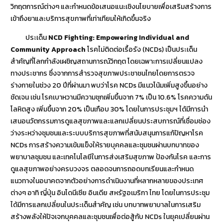
วิกฤตการณ์ต่างๆ และกำหนดข้อเสนอแนะเชิงนโยบายเพื่อเสริมสร้างการ
เข้าถึงยาและบริการสุขภาพที่เท่าเทียมให้เกิดขึ้นจริง
ประเด็น
NCD Fighting: Empowering Individual and
Community Approach
โรคไม่ติดต่อเรื้อรัง (NCDs) เป็นประเด็น
สำคัญที่โลกกำลังเผชิญสถานการณ์วิกฤต โดยเฉพาะการเปลี่ยนแปลง
ทางประชากร ซึ่งจากการสำรวจสุขภาพประชาชนไทยโดยการตรวจ
ร่างกายในช่วง 20 ปีที่ผ่านมา พบว่าโรค NCDs มีแนวโน้มเพิ่มสูงขึ้นอย่าง
ชัดเจน เช่น โรคเบาหวานมีความชุกเพิ่มขึ้นจาก 7% เป็น 10.6% โรคความดัน
โลหิตสูง เพิ่มขึ้นจาก 20% เป็นเกือบ 30% โดยในการประชุมฯ ได้มีการนำ
เสนอนวัตกรรมการดูแลสุขภาพและแลกเปลี่ยนประสบการณ์ที่เชื่อมช่อง
ว่างระหว่างชุมชนและระบบบริการสุขภาพที่สนับสนุนการแก้ปัญหาโรค
NCDs การสร้างความเข้มแข็งให้รายบุคคลและชุมชนผ่านบทบาทของ
พยาบาลชุมชน และเทคโนโลยีในการส่งเสริมสุขภาพ ป้องกันโรค และการ
ดูแลสุขภาพอย่างครบวงจร ตลอดจนการถอดบทเรียนและกำหนด
แนวทางในอนาคตจากตัวอย่างการดำเนินงานที่หลากหลายของประเทศ
ต่างๆ อาทิ ญี่ปุ่น อินโดนีเซีย อินเดีย สหรัฐอเมริกา ไทย โดยในการประชุม
ได้มีการแลกเปลี่ยนในประเด็นสำคัญ เช่น บทบาทพยาบาลในการเสริม
สร้างพลังให้ปัจเจกบุคคลและชุมชนเพื่อต่อสู้กับ NCDs ในยุคเปลี่ยนผ่าน