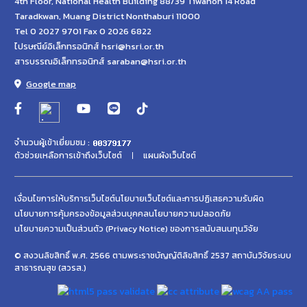
4th Floor, National Health Building 88/39 Tiwanon 14 Road
Taradkwan, Muang District Nonthaburi 11000
Tel 0 2027 9701 Fax 0 2026 6822
ไปรษณีย์อิเล็กทรอนิกส์ hsri@hsri.or.th
สารบรรณอิเล็กทรอนิกส์ saraban@hsri.or.th
Google map
จำนวนผู้เข้าเยี่ยมชม :
ตัวช่วยเหลือการเข้าถึงเว็บไซต์
แผนผังเว็บไซต์
เงื่อนไขการให้บริการเว็บไซต์
นโยบายเว็บไซต์และการปฏิเสธความรับผิด
นโยบายการคุ้มครองข้อมูลส่วนบุคคล
นโยบายความปลอดภัย
นโยบายความเป็นส่วนตัว (Privacy Notice) ของการสนับสนนทุนวิจัย
© สงวนลิขสิทธิ์ พ.ศ. 2566 ตามพระราชบัญญัติลิขสิทธิ์ 2537 สถาบันวิจัยระบบ
สาธารณสุข (สวรส.)