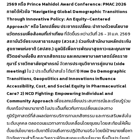
2569 หรือ Prince Mahidol Award Conference: PMAC 2026
ภายใต้หัวข้อ “Navigating Global Demographic Transitions
Through Innovative Policy: An Equity-Centered
Approach” หรือ โลกเปลี่ยน ประชากรเปลี่ยน: นำทางด้วยนโยบาย
นวัตกรรมเพื่อสังคมที่เท่าเทียม
ที่จัดขึ้นระหว่างวันที่ 26 - 31 ม.ค. 2569
สถาบันวิจัยระบบสาธารณสุข (สวรส.) ร่วมกับสำนักงานหลักประกัน
สุขภาพแห่งชาติ (สปสช.) มูลนิธิเพื่อการพัฒนาสุขภาวะและคุณภาพ
ชีวิตอย่างยั่งยืน สภาเภสัชกรรม และคณะพยาบาลศาสตร์อัครราช
กุมารี ราชวิทยาลัยจุฬาภรณ์
จัด
การประชุมวิชาการคู่ขนาน (side
meeting)
ใน 2 ประเด็นที่น่าสนใจ ได้แก่
1) How Do Demographic
Transitions, Geopolitics and Innovations influence
Accessibility, Cost, and Social Equity in Pharmaceutical
Care? 2) NCD Fighting: Empowering Individual and
Community Approach
เพื่อแลกเปลี่ยนประสบการณ์และเรียนรู้ร่วม
กับเครือข่ายนานาชาติ ในประเด็นเกี่ยวกับการเปลี่ยนแปลงทาง
ภูมิรัฐศาสตร์ที่ส่งผลต่อการบริการทางเภสัชกรรม และการเสริมพลังใน
ระดับบุคคล ตลอดจนแนวทางการขับเคลื่อนโดยชุมชน โดยสะท้อนให้เห็น
ตั้งแต่นโยบายระดับชาติไปจนถึงการปฏิบัติงานจริง โดยมีเป้าหมายเพื่อหา
ปัจจัยความสำเร็จและวิเคราะห์ข้อเสนอแนะเชิงนโยบาย ซึ่งเป็นประโยชน์