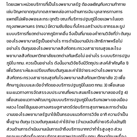
โดยเฉพาะหน่วยบริการที่เป็นโรงพยาบาลรัฐ ต้องเผชิญกับความท้าทาย
เช่น ปัญหาขาดทุน/ขาดสภาพคล่องทางด้านการเงิน บุคลากรทางการ
แพทย์ไม่เพียงพอและกระจุกตัว ขณะที่บริการปฐมภูมิโดยเฉพาะในเขต
กรุงเทพมหานคร (กทม.) มีความซับซ้อน ทั้งโครงสร้างประชากรและรูป
แบบบริการที่แตกต่างจากภูมิภาคอื่น จึงเป็นที่มาของคำถามวิจัยที่ว่า ต้นทุน
ของโรงพยาบาลรัฐเป็นอย่างไร การดำเนินงานมีประสิทธิภาพหรือไม่
อย่างไร ต้นทุนของโรงพยาบาลสังกัดกระทรวงสาธารณสุขและโรง
พยาบาลสังกัดมหาวิทยาลัยแตกต่างกันหรือไม่ อย่างไร ระบบบริการปฐม
ภูมิใน กทม. ควรเป็นอย่างไร ดังนั้นงานวิจัยจึงมีวัตถุประสงค์สำคัญคือ 1)
เพื่อวิเคราะห์และเปรียบเทียบต้นทุนและค่าใช้จ่ายระหว่างโรงพยาบาล
สังกัดกระทรวงสาธารณสุขกับโรงพยาบาลสังกัดมหาวิทยาลัย 2) เพื่อ
ศึกษารูปแบบและข้อจำกัดของบริการปฐมภูมิในเขต กทม. 3) เพื่อเสนอ
แนะแนวทางการจัดสรรงบประมาณที่เหมาะสมแก่โรงพยาบาลของรัฐ 4)
เพื่อเสนอแนวทางพัฒนารูปแบบบริการปฐมภูมิในบริบทเฉพาะของเมือง
หลวง โดยใช้มุมมองทางเศรษฐศาสตร์ต่อบริการสุขภาพและการดำเนิน
งานของโรงพยาบาลรัฐมาใช้เป็นกรอบแนวคิดการวิจัย อาทิ ความจำเป็น
พื้นฐาน ต้นทุน (รวมต้นทุนแฝง) ค่าใช้จ่าย (จำนวนเงินที่จ่ายจริงในบัญชี)
ส่วนด้านการดำเนินงานเน้นการเข้าถึงบริการมากกว่ากำไรสูงสุด ส่วน
กรอบแนวคิดเรื่องการบริการสุขภาพปฐมภูมิใน กทม. ศึกษาข้อมูลเรื่อง