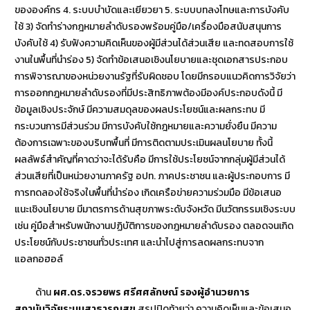
ขององค์กร 4. ระบบบำบัดและเยียวยา 5. ระบบบทลงโทษและการบังคับ
ใช้ 3) จัดทำร่างกฎหมายลำดับรองพร้อมคู่มือ/เครื่องมือสนับสนุนการ
บังคับใช้ 4) รับฟังความคิดเห็นของผู้มีส่วนได้ส่วนเสีย และทดสอบการใช้
งานในพื้นที่นำร่อง 5) จัดทำข้อเสนอเชิงนโยบายและชุดเอกสารประกอบ
การพิจารณาของหน่วยงานรัฐที่รับผิดชอบ โดยมีกรอบแนวคิดการวิจัยว่า
การออกกฎหมายลำดับรองที่มีประสิทธิภาพต้องมีองค์ประกอบดังนี้ มี
ข้อมูลเชิงประจักษ์ มีความสมดุลของผลประโยชน์และผลกระทบ มี
กระบวนการมีส่วนร่วม มีการบังคับใช้กฎหมายและความยั่งยืน มีความ
ต้องการเฉพาะของบริบทพื้นที่ มีการติดตามประเมินผลนโยบาย ทั้งนี้
ผลลัพธ์สำคัญที่คาดว่าจะได้รับคือ มีการใช้ประโยชน์จากกลุ่มผู้มีส่วนได้
ส่วนเสียที่เป็นหน่วยงานภาครัฐ อปท. ภาคประชาชน และผู้ประกอบการ มี
การทดลองใช้จริงในพื้นที่นำร่อง เกิดเครือข่ายความร่วมมือ มีข้อเสนอ
แนะเชิงนโยบาย มีมาตรการด้านสุขภาพระดับจังหวัด มีนวัตกรรมเชิงระบบ
เช่น คู่มือสำหรับพนักงานปฏิบัติการของกฎหมายลำดับรอง ตลอดจนเกิด
ประโยชน์กับประชาชนทั่วประเทศ และนำไปสู่การลดผลกระทบจาก
แอลกอฮอล์
ด้าน
ผศ.ดร.จรวยพร ศรีศศลักษณ์ รองผู้อำนวยการ
สถาบันวิจัยระบบสาธารณสุข
สรุปปิดท้ายว่า ความคิดเห็นและข้อเสนอ