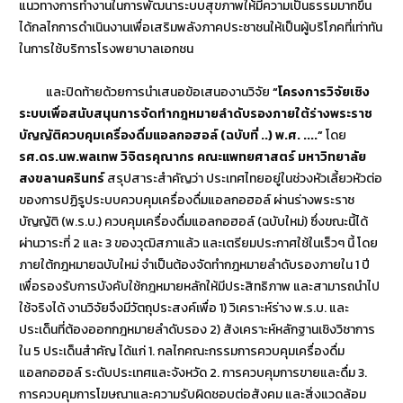
แนวทางการทำงานในการพัฒนาระบบสุขภาพให้มีความเป็นธรรมมากขึ้น
ได้กลไกการดำเนินงานเพื่อเสริมพลังภาคประชาชนให้เป็นผู้บริโภคที่เท่าทัน
ในการใช้บริการโรงพยาบาลเอกชน
และปิดท้ายด้วยการนำเสนอข้อเสนองานวิจัย
“โครงการวิจัยเชิง
ระบบเพื่อสนับสนุนการจัดทำกฎหมายลำดับรองภายใต้ร่างพระราช
บัญญัติควบคุมเครื่องดื่มแอลกอฮอล์ (ฉบับที่ ..) พ.ศ. ....”
โดย
รศ.ดร.นพ.พลเทพ วิจิตรคุณากร คณะแพทยศาสตร์ มหาวิทยาลัย
สงขลานครินทร์
สรุปสาระสำคัญว่า ประเทศไทยอยู่ในช่วงหัวเลี้ยวหัวต่อ
ของการปฏิรูประบบควบคุมเครื่องดื่มแอลกอฮอล์ ผ่านร่างพระราช
บัญญัติ (พ.ร.บ.) ควบคุมเครื่องดื่มแอลกอฮอล์ (ฉบับใหม่) ซึ่งขณะนี้ได้
ผ่านวาระที่ 2 และ 3 ของวุฒิสภาแล้ว และเตรียมประกาศใช้ในเร็วๆ นี้ โดย
ภายใต้กฎหมายฉบับใหม่ จำเป็นต้องจัดทำกฎหมายลำดับรองภายใน 1 ปี
เพื่อรองรับการบังคับใช้กฎหมายหลักให้มีประสิทธิภาพ และสามารถนำไป
ใช้จริงได้ งานวิจัยจึงมีวัตถุประสงค์เพื่อ 1) วิเคราะห์ร่าง พ.ร.บ. และ
ประเด็นที่ต้องออกกฎหมายลำดับรอง 2) สังเคราะห์หลักฐานเชิงวิชาการ
ใน 5 ประเด็นสำคัญ ได้แก่ 1. กลไกคณะกรรมการควบคุมเครื่องดื่ม
แอลกอฮอล์ ระดับประเทศและจังหวัด 2. การควบคุมการขายและดื่ม 3.
การควบคุมการโฆษณาและความรับผิดชอบต่อสังคม และสิ่งแวดล้อม