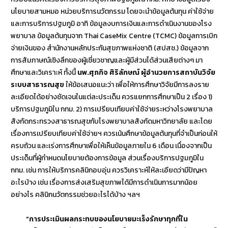
นโยบายสามหมอ หน่วยบริการนวัตกรรม โดยจะนำข้อมูลต้นทุน ค่าใช้จ่าย
และการบริการปฐมภูมิ อาทิ ข้อมูลงบการเงินและการดำเนินงานของโรง
พยาบาล ข้อมูลต้นทุนจาก Thai CaseMix Centre (TCMC) ข้อมูลการเบิก
จ่ายเงินของ สำนักงานหลักประกันสุขภาพแห่งชาติ (สปสช.) ข้อมูลจาก
การสัมภาษณ์เชิงลึกของผู้เชี่ยวชาญและผู้มีส่วนได้ส่วนเสียต่างๆ มา
ศึกษาและวิเคราะห์ ทั้งนี้
นพ.ศุภกิจ ศิริลักษณ์ ผู้อำนวยการสถาบันวิจัย
ระบบสาธารณสุข
ให้ข้อเสนอแนะว่า เพื่อให้การศึกษาวิจัยมีการลงราย
ละเอียดได้อย่างชัดเจนในแต่ละประเด็น ควรแยกการศึกษาเป็น 2 เรื่อง 1)
บริการปฐมภูมิใน กทม. 2) การเปรียบเทียบค่าใช้จ่ายระหว่างโรงพยาบาล
สังกัดกระทรวงสาธารณสุขกับโรงพยาบาลสังกัดมหาวิทยาลัย และโดย
เรื่องการเปรียบเทียบค่าใช้จ่ายฯ ควรเน้นศึกษาข้อมูลต้นทุนที่จำเป็นก่อนให้
ครบถ้วน และเร่งการศึกษาเพื่อให้เห็นข้อมูลภายใน 6 เดือน เนื่องจากเป็น
ประเด็นที่ผู้กำหนดนโยบายต้องการข้อมูล ส่วนเรื่องบริการปฐมภูมิใน
กทม. เช่น การให้บริการคลินิกอบอุ่น ควรวิเคราะห์ให้ละเอียดว่ามีปัญหา
อะไรบ้าง เช่น เรื่องการส่งเสริมสุขภาพได้มีการดำเนินการมากน้อย
อย่างไร คลินิกนวัตกรรมช่วยอะไรได้บ้าง ฯลฯ
“การประเมินผลกระทบของนโยบายมะเร็งรักษาทุกที่ใน