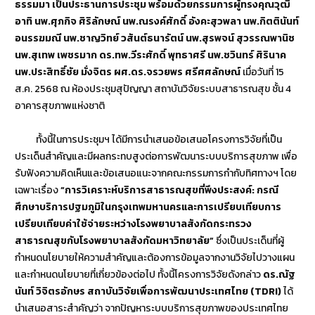
ธรรมมา เป็นประธานการประชุม พร้อมด้วยกรรมการผู้ทรงคุณวุฒิ
อาทิ นพ.ศุภกิจ ศิริลักษณ์ นพ.ณรงค์ศักดิ์ อังคะสุวพลา นพ.กิตตินันท์
อนรรฆมณี นพ.ชาญวิทย์ วสันต์ธนารัตน์ นพ.สุรพจน์ สุวรรณพานิช
นพ.สุเทพ เพชรมาก ดร.ทพ.วีระศักดิ์ พุทธาศรี นพ.ชวินทร์ ศิรินาค
นพ.ประสิทธิ์ชัย มั่งจิตร ผศ.ดร.จรวยพร
ศรีศศลักษณ์
เมื่อวันที่ 15
ส.ค. 2568 ณ ห้องประชุมสุปัญญา สถาบันวิจัยระบบสาธารณสุข ชั้น 4
อาคารสุขภาพแห่งชาติ
ทั้งนี้ในการประชุมฯ ได้มีการนำเสนอข้อเสนอโครงการวิจัยที่เป็น
ประเด็นสำคัญและมีผลกระทบสูงต่อการพัฒนาระบบบริการสุขภาพ เพื่อ
รับฟังความคิดเห็นและข้อเสนอแนะจากคณะกรรมการกำกับทิศทางฯ โดย
เฉพาะเรื่อง
“การวิเคราะห์บริการสาธารณสุขที่พึงประสงค์: กรณี
ศึกษาบริการปฐมภูมิในกรุงเทพมหานครและการเปรียบเทียบการ
เปรียบเทียบค่าใช้จ่ายระหว่างโรงพยาบาลสังกัดกระทรวง
สาธารณสุขกับโรงพยาบาลสังกัดมหาวิทยาลัย”
ซึ่งเป็นประเด็นที่ผู้
กำหนดนโยบายให้ความสำคัญและต้องการข้อมูลจากงานวิจัยไปวางแผน
และกำหนดนโยบายที่เกี่ยวข้องต่อไป ทั้งนี้โครงการวิจัยดังกล่าว
ดร.ณัฐ
นันท์ วิจิตรอักษร สถาบันวิจัยเพื่อการพัฒนาประเทศไทย (TDRI)
ได้
นำเสนอสาระสำคัญว่า จากปัญหาระบบบริการสุขภาพของประเทศไทย