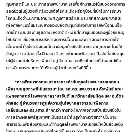
ภูมิศาสตร์ และประเภทสถานพยาบาล 2) เพื่อศึกษาแนวโน้มของอัตราการ
รอดชีวิตในผู้ป่วยที่ได้รับวินิจฉัยโรคมะเร็ง หรือผู้ป่วยที่เข้ารับการรักษา
โรคมะเร็งจำแนกตามอายุ เพศ ภูมิศาสตร์ และประเภทสถานพยาบาล 3)
เพื่อศึกษาแนวโน้มระยะยาวของของต้นทุนที่เกี่ยวกับการรักษาโรคมะเร็ง
ภายใต้ระบบประกันสุขภาพแห่งชาติ 4) เพื่อศึกษามุมมองของผู้ป่วยและผู้
ให้บริการ เกี่ยวกับการบริหารจัดการนโยบายและการจัดบริการภายใต้
นโยบายนี้ ทั้งนี้งานวิจัยจะศึกษาข้อมูลทั้งเชิงปริมาณและคุณภาพ โดยใช้
ข้อมูลจาก สปสช. ทั้ง 13 เขตมาวิเคราะห์ และจะพิจารณาปัจจัยที่สนับสนุน
ให้ผู้ป่วยมาใช้บริการ เพื่อนำไปสู่ข้อเสนอแนะเชิงนโยบายที่ส่งผลให้เกิด
การพัฒนาระบบการให้บริการผู้ป่วยโรคมะเร็งที่ดีขึ้น
“การพัฒนากรอบแนวทางการกำกับดูแลโรงพยาบาลเอกชน
เพื่อระบบสุขภาพที่เป็นธรรม”
โดย
รศ.ดร.นพ.บวรศม ลีระพันธ์ คณะ
แพทยศาสตร์ โรงพยาบาลรามาธิบดี มหาวิทยาลัยมหิดล และ อ.ฉัตร
คำแสง ผู้อำนวยการศูนย์ความรู้นโยบายสาธารณะเพื่อการ
เปลี่ยนแปลง
สรุปสาระสำคัญว่า การที่จะให้ภาคเอกชนเป็นส่วนหนึ่งใน
การสร้างผลลัพธ์สุขภาพที่เป็นธรรม นำไปสู่คำถามวิจัยที่ว่า นโยบาย
สาธารณะเพื่อส่งเสริมและกำกับดูแลโรงพยาบาลเอกชนให้เป็นส่วนหนึ่ง
ในระบบสุขภาพของประเทศไทยที่เป็นธรรมควรเป็นอย่างไร ดังนั้นงาน