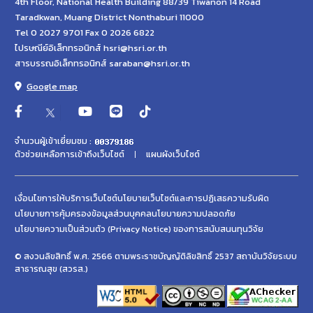
4th Floor, National Health Building 88/39 Tiwanon 14 Road
Taradkwan, Muang District Nonthaburi 11000
Tel 0 2027 9701 Fax 0 2026 6822
ไปรษณีย์อิเล็กทรอนิกส์ hsri@hsri.or.th
สารบรรณอิเล็กทรอนิกส์ saraban@hsri.or.th
Google map
จำนวนผู้เข้าเยี่ยมชม :
ตัวช่วยเหลือการเข้าถึงเว็บไซต์
แผนผังเว็บไซต์
เงื่อนไขการให้บริการเว็บไซต์
นโยบายเว็บไซต์และการปฏิเสธความรับผิด
นโยบายการคุ้มครองข้อมูลส่วนบุคคล
นโยบายความปลอดภัย
นโยบายความเป็นส่วนตัว (Privacy Notice) ของการสนับสนนทุนวิจัย
© สงวนลิขสิทธิ์ พ.ศ. 2566 ตามพระราชบัญญัติลิขสิทธิ์ 2537 สถาบันวิจัยระบบ
สาธารณสุข (สวรส.)