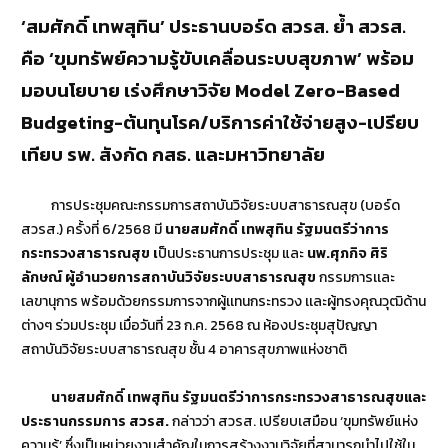
‘สมศักดิ์ เทพสุทิน’ ประธานบอร์ด สวรส. ย้ำ สวรส.
คือ ‘ขุมทรัพย์ความรู้ขับเคลื่อนระบบสุขภาพ’ พร้อม
มอบนโยบาย เร่งศึกษาวิจัย Model Zero-Based
Budgeting-ต้นทุนโรค/บริการค่าใช้จ่ายสูง-เปรียบ
เทียบ รพ. สังกัด กสธ. และมหาวิทยาลัย
การประชุมคณะกรรมการสถาบันวิจัยระบบสาธารณสุข (บอร์ด
สวรส.) ครั้งที่ 6/2568 มี
นายสมศักดิ์ เทพสุทิน รัฐมนตรีว่าการ
กระทรวงสาธารณสุข เ
ป็นประธานการประชุม และ
นพ.ศุภกิจ ศิริ
ลักษณ์ ผู้อำนวยการสถาบันวิจัยระบบสาธารณสุข
กรรมการเเละ
เลขานุการ พร้อมด้วยกรรมการจากผู้เเทนกระทรวง เเละผู้ทรงคุณวุฒิด้าน
ต่างๆ ร่วมประชุม เมื่อวันที่ 23 ก.ค. 2568 ณ ห้องประชุมสุปัญญา
สถาบันวิจัยระบบสาธารณสุข ชั้น 4 อาคารสุขภาพแห่งชาติ
นายสมศักดิ์ เทพสุทิน รัฐมนตรีว่าการกระทรวงสาธารณสุขและ
ประธานกรรมการ สวรส.
กล่าวว่า สวรส. เปรียบเสมือน ‘ขุมทรัพย์แห่ง
ความรู้’ ซึ่งเป็นหน่วยงานสำคัญในการสร้างงานวิจัยที่สามารถนำไปใช้ใน