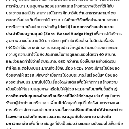
การพัฒนาระบบสุขภาพของประเทศและสร้างคุณภาพชีวิตที่ดีให้กับ
ประชาชน และมีประสบการณ์ในการศึกษาวิจัยด้านสาธารณสุขมาโดย
ตลอด ซึ่งประเด็นที่อยากให้ สวรส. เร่งศึกษาวิจัยเพื่อนำผลมาประกอบ
การพิจารณาเชิงนโยบายสำคัญ ได้แก่
1) โมเดลการทำงบประมาณ
ประจำปีแบบฐานศูนย์ (Zero-Based Budgeting)
เพื่อการให้บริการ
สุขภาพตามนโยบาย 30 บาทรักษาทุกที่ เช่น เรื่องโรคไม่ติดต่อเรื้อรัง
(NCDs) ที่มีอาสาสมัครสาธารณสุขประจำหมู่บ้าน (อสม.) ช่วยถ่ายทอด
ความรู้ ความเข้าใจไปยังประชาชนในการดูแลตนเองได้กว่า 40 ล้านคน
และช่วยลดค่าใช้จ่ายได้ประมาณ 630 กว่าล้าน ซึ่งเห็นผลอย่างชัดเจน
ทำให้ระยะต่อไปงบประมาณที่จะใช้กับเรื่อง NCDs อาจจะมีการใช้น้อยลง
จึงอยากให้ สวรส. ศึกษาว่า เมื่อการใช้งบประมาณในเรื่องนั้นๆ น้อยลง
ควรจะนำงบประมาณไปใช้ในเรื่องใดเพิ่มเติม เพื่อให้เกิดการสร้างความ
เข้มแข็งให้กับระบบสุขภาพ หรือไม่ให้ผู้ป่วย NCDs กลับมาเพิ่มขึ้นอีก
2)
การศึกษาต้นทุนของโรคหรือบริการที่มีค่าใช้จ่ายสูง
เช่น ต้นทุนในการ
รักษาผู้ป่วยโรคมะเร็ง ฯลฯ เพื่อให้ได้ข้อมูลต้นทุนที่แท้จริงในการวางแผน
การบริหารจัดการงบประมาณ รวมทั้ง
การเปรียบเทียบค่าใช้จ่ายระหว่าง
โรงพยาบาลสังกัดกระทรวงสาธารณสุขกับโรงพยาบาลสังกัด
มหาวิทยาลัย
เพื่อศึกษาข้อมูลที่ยังเป็นช่องว่างและอาจยังมองไม่เห็น เพื่อ