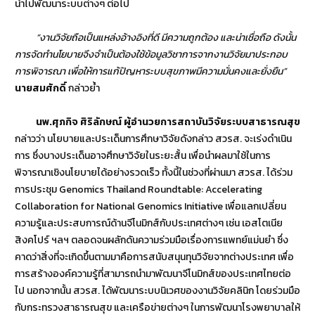
นำไปพัฒนาระบบต่างๆ ต่อไป
“งานวิจัยถือเป็นแหล่งอ้างอิงที่ดี มีความถูกต้อง และน่าเชื่อถือ ดังนั้น
การจัดทำนโยบายจึงจำเป็นต้องใช้ข้อมูลวิชาการจากงานวิจัยมาประกอบ
การพิจารณา เพื่อให้การแก้ปัญหาระบบสุขภาพมีความมั่นคงและยั่งยืน”
นายสมศักดิ์
กล่าวย้ำ
นพ.ศุภกิจ ศิริลักษณ์ ผู้อำนวยการสถาบันวิจัยระบบสาธารณสุข
กล่าวว่า นโยบายและประเด็นการศึกษาวิจัยดังกล่าว สวรส. จะเร่งดำเนิน
การ ซึ่งบางประเด็นอาจศึกษาวิจัยในระยะสั้น เพื่อนำผลมาใช้ในการ
พิจารณาเชิงนโยบายได้อย่างรวดเร็ว ทั้งนี้ในช่วงที่ผ่านมา สวรส. ได้ร่วม
การประชุม Genomics Thailand Roundtable: Accelerating
Collaboration for National Genomics Initiative เพื่อแลกเปลี่ยน
ความรู้และประสบการณ์ด้านจีโนมิกส์กับประเทศต่างๆ เช่น เอสโตเนีย
สิงคโปร์ ฯลฯ ตลอดจนผลักดันความร่วมมือเรื่องการแพทย์แม่นยำ ซึ่ง
คาดว่าสิ่งที่จะเกิดขึ้นตามมาคือการสนับสนุนทุนวิจัยจากต่างประเทศ เพื่อ
การสร้างองค์ความรู้ที่สามารถนำมาพัฒนาจีโนมิกส์ของประเทศไทยต่อ
ไป นอกจากนั้น สวรส. ได้พัฒนาระบบนิเวศของงานวิจัยคลินิก โดยร่วมมือ
กับกระทรวงสาธารณสุข และเครือข่ายต่างๆ ในการพัฒนาโรงพยาบาลให้