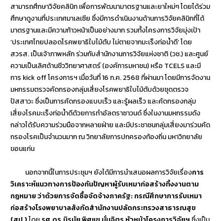
สามารถศึกษาวิจัยคลินิก เพื่อการพัฒนามาตรฐานและยาใหม่ๆ โดยได้ร่วม
ศึกษาดูงานที่ประเทศมาเลเซีย ซึ่งมีการดำเนินงานด้านการวิจัยคลินิกที่ได้
มาตรฐานและมีความก้าวหน้าเป็นอย่างมาก รวมทั้งโครงการวิจัยมุ่งเป้า
‘ประเทศไทยปลอดโรคพยาธิใบไม้ตับ ไม่ตายจากมะเร็งท่อน้ำดี’ โดย
สวรส. เป็นเจ้าภาพหลัก ร่วมกับสำนักงานการวิจัยแห่งชาติ (วช.) และศูนย์
ความเป็นเลิศด้านชีววิทยาศาสตร์ (องค์การมหาชน) หรือ TCELS และมี
การ kick off โครงการฯ เมื่อวันที่ 16 ก.ค. 2568 ที่ผ่านมา โดยมีการจัดงาน
มหกรรมตรวจคัดกรองกลุ่มเสี่ยงโรคพยาธิใบไม้ตับด้วยชุดตรวจ
ปัสสาวะ ซึ่งเป็นการคัดกรองแบบเร็ว และรู้ผลเร็ว และคัดกรองกลุ่ม
เสี่ยงโรคมะเร็งท่อน้ำดีด้วยการทำอัลตราซาวนด์ ซึ่งในงานมหกรรมดัง
กล่าวได้รับความร่วมมือจากหลายฝ่าย และมีประชาชนกลุ่มเสี่ยงมาร่วมคัด
กรองโรคเป็นจำนวนมาก ณ วิทยาลัยการปกครองท้องถิ่น มหาวิทยาลัย
ขอนแก่น
นอกจากนี้ในการประชุมฯ ยังได้มีการนำเสนอผลการวิจัยเรื่อง
การ
วิเคราะห์แนวทางการป้องกันปัญหาผู้รับเหมาก่อสร้างทิ้งงานตาม
กฎหมาย ว่าด้วยการจัดซื้อจัดจ้างภาครัฐ: กรณีศึกษาการรับเหมา
ก่อสร้างโรงพยาบาลสังกัดสำนักงานปลัดกระทรวงสาธารณสุข
(สป.)
โดย
รศ.ดร.นิรมัย พิศแข มั่นจิตร หัวหน้าโครงการวิจัยฯ
ซึ่งเป็น