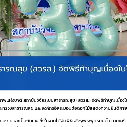
ภาพแห่งชาติ สถาบันวิจัยระบบสาธารณสุข (สวรส.) จัดพิธีทำบุญเนื่อ
านในกระทรวงสาธารณสุข และองค์กรอิสระมอบช่อดอกไม้แสดงความยินดีภา
รียบง่ายและเป็นกันเอง ซึ่งในงานได้จัดพิธีเจริญพระพุทธมนต์ ถวายเค