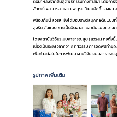
ต่อมาหลังจากสิ้นสุดพิธีกรรมทางศาสนา ได้มีการจั
ลักษณ์ ผอ.สวรส. และ นพ.สุระ วิเศษศักดิ์ รองผอ.
พร้อมกันนี้ สวรส. ยังได้มอบรางวัลบุคคลต้นแบบท
สุจริต,ต้นแบบ การเป็นจิตอาสา และต้นแบบความกตัญญ
โดยสถาบันวิจัยระบบสาธารณสุข (สวรส.) ก่อตั้ง
เนื่องเป็นระยะเวลากว่า 3 ทศวรรษ การจัดพิธีทำบ
เพื่อก้าวต่อไปในการพัฒนางานวิจัยระบบสาธารณสุข
รูปภาพเพิ่มเติม