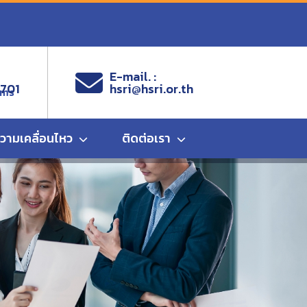
E-mail. :
9701
hsri@hsri.or.th
ems
ความเคลื่อนไหว
ติดต่อเรา