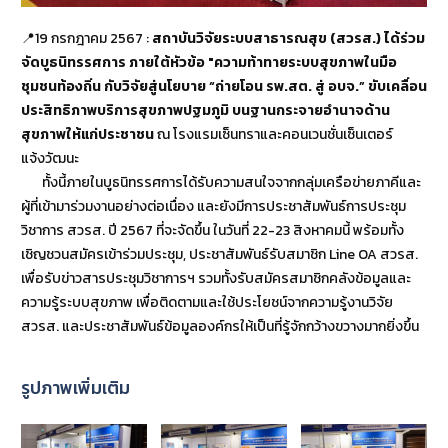
📍19 กรกฎาคม 2567 :
สถาบันวิจัยระบบสาธารณสุข (สวรส.) ได้ร่วม
จัดบูธนิทรรศการ ภายใต้หัวข้อ "ความท้าทายระบบสุขภาพในมือ
ชุมชนท้องถิ่น กับวิจัยสู่นโยบาย “ถ่ายโอน รพ.สต. สู่ อบจ.” ขับเคลื่อน
ประสิทธิภาพบริการสุขภาพปฐมภูมิ บนฐานกระจายอำนาจด้าน
สุขภาพให้แก่ประชาชน
ณ โรงแรมเซ็นทราและคอนเวนชั่นเซ็นเตอร์
แจ้งวัฒนะ
ทั้งนี้ภายในบูธนิทรรศการได้รับความสนใจจากกลุ่มเครือข่ายภาคีและ
ผู้ที่เข้ามาร่วมงานอย่างต่อเนื่อง และยังมีการประชาสัมพันธ์การประชุม
วิชาการ สวรส. ปี 2567 ที่จะจัดขึ้น ในวันที่ 22-23 สิงหาคมนี้ พร้อมทั้ง
เชิญชวนสมัครเข้าร่วมประชุม, ประชาสัมพันธ์รับสมาชิก Line OA สวรส.
เพื่อรับข่าวสารประชุมวิชาการฯ รวมทั้งรับสมัครสมาชิกคลังข้อมูลและ
ความรู้ระบบสุขภาพ เพื่อติดตามและใช้ประโยชน์จากความรู้งานวิจัย
สวรส. และประชาสัมพันธ์ข้อมูลองค์กรให้เป็นที่รู้จักกว้างขวางมากยิ่งขึ้น
รูปภาพเพิ่มเติม