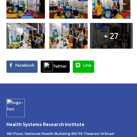
+ 27
Facebook
Line
Twitter
Health Systems Research Institute
4th Floor, National Health Building 88/39 Tiwanon 14 Road