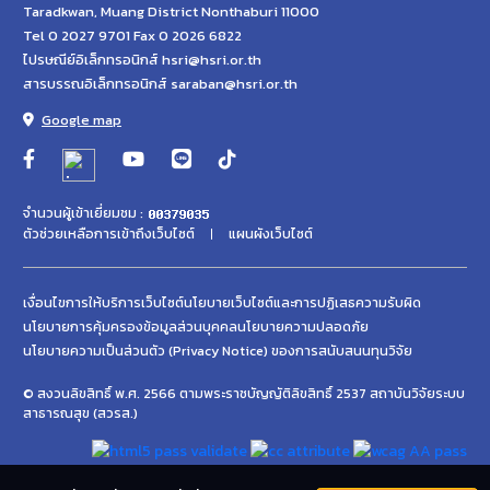
Taradkwan, Muang District Nonthaburi 11000
Tel 0 2027 9701 Fax 0 2026 6822
ไปรษณีย์อิเล็กทรอนิกส์ hsri@hsri.or.th
สารบรรณอิเล็กทรอนิกส์ saraban@hsri.or.th
Google map
จำนวนผู้เข้าเยี่ยมชม :
ตัวช่วยเหลือการเข้าถึงเว็บไซต์
แผนผังเว็บไซต์
เงื่อนไขการให้บริการเว็บไซต์
นโยบายเว็บไซต์และการปฏิเสธความรับผิด
นโยบายการคุ้มครองข้อมูลส่วนบุคคล
นโยบายความปลอดภัย
นโยบายความเป็นส่วนตัว (Privacy Notice) ของการสนับสนนทุนวิจัย
© สงวนลิขสิทธิ์ พ.ศ. 2566 ตามพระราชบัญญัติลิขสิทธิ์ 2537 สถาบันวิจัยระบบ
สาธารณสุข (สวรส.)