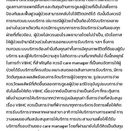
ดูแลทางการแพทย์อื่นๆ และต้นทุนด้านการดูแลผู้ป่วยที่เป็นไปเพื่อการ
ป้องกันและฟื้นฟูจนผู้ป่วยสามารถกลับไปใช้ชีวิตปกติได้ ดังนั้นจึงควรมี
การทบทวนระบบบริการ เช่น กรณีผู้ป่วยจำเป็นต้องได้รับบริการหลาย
อย่างในเวลาเดียวกัน ควรมีการบูรณาการการจัดบริการร่วมกันของทุก
ฝ่ายที่เกี่ยวข้อง, ผู้ป่วยไม่ควรนอนโรงพยาบาลโดยไม่จำเป็น, เปิดโอกาส
ให้ผู้ป่วยเข้ามามีส่วนร่วมในการออกแบบการรับบริการ ฯลฯ ซึ่งการ
ทบทวนระบบบริการต้องคำนึงถึงคุณค่าทั้งการมีคุณภาพชีวิตที่ดีของผู้รับ
บริการ และผู้ให้บริการมีความสุข ไม่เกิดภาระงานที่มากเกินไป ทั้งนี้กลยุทธ์
ในการทำ VBHC ที่สำคัญคือ ควรมี care manager ที่เป็นคนจัดการให้ผู้
ป่วยได้รับบริการที่ครบถ้วน เหมาะสมตลอดเส้นทางการรับบริการ, มีการ
วัดต้นทุนและผลลัพธ์ของการจัดบริการผู้ป่วยทุกราย, รูปแบบการจ่าย
ควรวัดผลลัพธ์ที่เกิดขึ้นตลอดการดูแลผู้ป่วย แต่ปัจจุบันรูปแบบการจ่าย
ยังไม่เอื้อให้เกิด VBHC เนื่องจากยังเป็นการจ่ายเป็นครั้งๆ ที่กระตุ้นการ
เพิ่มจำนวนการให้บริการมากกว่าการมุ่งเน้นคุณค่า ซึ่งการจ่ายที่สนับสนุน
เรื่อง VBHC ควรเป็นการจ่ายที่พิจารณาทุกการบริหารจัดการเพื่อให้เกิด
การรับบริการจากหลากหลายสาขา อาทิ การให้บริการทางการแพทย์ การ
วางแผนของทีมสนับสนุนการให้บริการ การประสานงานเพื่อให้ได้รับ
บริการที่รอบด้านของ care manager โดยที่ผ่านมายังไม่ได้คิดเป็นต้นทุน