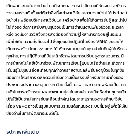
เกิดผลกระทบในวงกว้าง โดยมีระยะเวลาการดำเนินงานที่ชัดเจน และมีการ
วางแผนร่วมกันตั้งแต่ต้นว่าสิ่งที่จะทำงานวิจัย จะสามารถนำไปใช้ประโยชน์
อย่างไร พร้อมบริหารงานวิจัยและเครือข่าย เพื่อให้เกิดการรับรู้ และนำไป
ใช้ได้จริง ซึ่งการสนับสนุนทุนวิจัยเป็นการดำเนินงานเพียงช่วงระยะเวลา
หนึ่ง ดังนั้นงานวิจัยจึงควรส่งต่อองค์ความรู้ให้สามารถฝังอยู่ในระบบ
เพื่อให้เกิดความยั่งยืนต่อไป ซึ่งชุมชนนักปฏิบัติในเรื่อง VBHC จะช่วยให้
เกิดการสร้างวัฒนธรรมการให้บริการแบบมุ่งเน้นคุณค่ากับทีมผู้ให้บริการ
ทุกฝ่าย, การปฏิบัติงานที่มีประสิทธิภาพโดยการปรับปรุงกระบวนการ, มี
การนำเทคโนโลยีเข้ามาช่วย, พัฒนาการเรียนรู้แบบเครือข่ายและเกิดการ
เรียนรู้ในชุมชน ซึ่งสะท้อนคุณค่าจากรายงานผลลัพธ์ของผู้ป่วยในทุกขั้น
ตอนการให้บริการ ตลอดจนคำนึงความเป็นธรรมสำหรับการเข้าถึงของ
ประชากรเปราะบางกลุ่มต่างๆ ด้วย ทั้งนี้ สวรส. และ มสช. พร้อมเป็นแกน
หลักในการสร้างระบบสุขภาพแบบมุ่งเน้นคุณค่า โดยมีเครือข่ายชุมชนนัก
ปฏิบัติเป็นฐานในการขับเคลื่อนสำคัญ โดยระยะแรกของการศึกษาวิจัย
เรื่อง VBHC อาจเป็นรูปแบบการประเมินต้นทุนของระบบที่มีอยู่ เพื่อให้เห็น
ช่องว่างในการพัฒนาระยะต่อไป
รูปภาพเพิ่มเติม