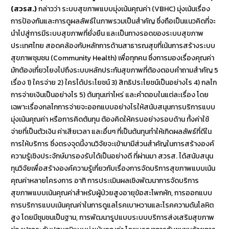
(สวรส.)
กล่าวว่า ระบบสุขภาพแบบมุ่งเน้นคุณค่า (VBHC) มุ่งเน้นเรื่อง
การป้องกันและการดูผลลัพธ์ในภาพรวมเป็นสำคัญ ซึ่งถือเป็นแนวคิดที่จะ
นำไปสู่การมีระบบสุขภาพที่ยั่งยืน และเป็นทางรอดของระบบสุขภาพ
ประเทศไทย สอดคล้องกับหลักการด้านสาธารณสุขที่เน้นการสร้างระบบ
สุขภาพชุมชน (Community Health) เพื่อทุกคน ซึ่งการมองเรื่องคุณค่า
มักต้องเกี่ยวโยงไปถึงระบบหลักประกันสุขภาพที่ต้องตอบคำถามสำคัญ 5
เรื่อง 1) ใครจ่าย 2) ใครได้ประโยชน์ 3) สิทธิประโยชน์เป็นอย่างไร 4) กลไก
การจ่ายเงินเป็นอย่างไร 5) ต้นทุนเท่าไหร่ และคำตอบในแต่ละเรื่อง โดย
เฉพาะเรื่องกลไกการจ่ายจะออกแบบอย่างไรให้สนับสนุนการบริการแบบ
มุ่งเน้นคุณค่า หรือการคิดต้นทุน ต้องคิดให้ครบอย่างรอบด้าน ทั้งค่าใช้
จ่ายที่เป็นตัวเงิน ค่าเสียเวลา และอื่นๆ ที่เป็นต้นทุนทำให้เกิดผลลัพธ์ที่ดีใน
การให้บริการ ซึ่งตรงจุดนี้งานวิจัยจะเข้ามามีส่วนสำคัญในการสร้างองค์
ความรู้เชิงประจักษ์มารองรับได้เป็นอย่างดี ที่ผ่านมา สวรส. ได้สนับสนุน
ทุนวิจัยเพื่อสร้างองค์ความรู้เกี่ยวกับเรื่องการจัดบริการสุขภาพแบบเน้น
คุณค่าหลายโครงการ อาทิ การประเมินผลเชิงพัฒนาการจัดบริการ
สุขภาพแบบเน้นคุณค่าสำหรับผู้ป่วยสูงอายุข้อสะโพกหัก, การออกแบบ
การบริการแบบเน้นคุณค่าในการดูแลโรคเบาหวานและโรคความดันโลหิต
สูง โดยมีชุมชนเป็นฐาน, การพัฒนารูปแบบระบบบริการส่งเสริมสุขภาพ