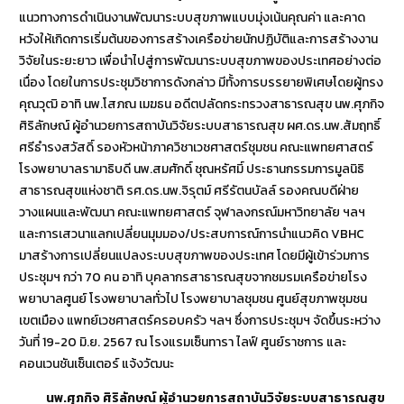
แนวทางการดำเนินงานพัฒนาระบบสุขภาพแบบมุ่งเน้นคุณค่า และคาด
หวังให้เกิดการเริ่มต้นของการสร้างเครือข่ายนักปฏิบัติและการสร้างงาน
วิจัยในระยะยาว เพื่อนำไปสู่การพัฒนาระบบสุขภาพของประเทศอย่างต่อ
เนื่อง โดยในการประชุมวิชาการดังกล่าว มีทั้งการบรรยายพิเศษโดยผู้ทรง
คุณวุฒิ อาทิ นพ.โสภณ เมฆธน อดีตปลัดกระทรวงสาธารณสุข นพ.ศุภกิจ
ศิริลักษณ์ ผู้อำนวยการสถาบันวิจัยระบบสาธารณสุข ผศ.ดร.นพ.สัมฤทธิ์
ศรีธำรงสวัสดิ์ รองหัวหน้าภาควิชาเวชศาสตร์ชุมชน คณะแพทยศาสตร์
โรงพยาบาลรามาธิบดี นพ.สมศักดิ์ ชุณหรัศมิ์ ประธานกรรมการมูลนิธิ
สาธารณสุขแห่งชาติ รศ.ดร.นพ.จิรุตม์ ศรีรัตนบัลล์ รองคณบดีฝ่าย
วางแผนและพัฒนา คณะแพทยศาสตร์ จุฬาลงกรณ์มหาวิทยาลัย ฯลฯ
และการเสวนาแลกเปลี่ยนมุมมอง/ประสบการณ์การนำแนวคิด VBHC
มาสร้างการเปลี่ยนแปลงระบบสุขภาพของประเทศ โดยมีผู้เข้าร่วมการ
ประชุมฯ กว่า 70 คน อาทิ บุคลากรสาธารณสุขจากชมรมเครือข่ายโรง
พยาบาลศูนย์ โรงพยาบาลทั่วไป โรงพยาบาลชุมชน ศูนย์สุขภาพชุมชน
เขตเมือง แพทย์เวชศาสตร์ครอบครัว ฯลฯ ซึ่งการประชุมฯ จัดขึ้นระหว่าง
วันที่ 19-20 มิ.ย. 2567 ณ โรงแรมเซ็นทารา ไลฟ์ ศูนย์ราชการ และ
คอนเวนชันเซ็นเตอร์ แจ้งวัฒนะ
นพ.ศุภกิจ ศิริลักษณ์ ผู้อำนวยการสถาบันวิจัยระบบสาธารณสุข