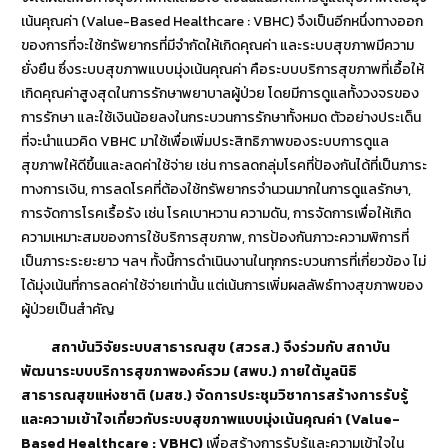
เน้นคุณค่า (Value-Based Healthcare : VBHC) จึงเป็นอีกหนึ่งทางออก
ของการที่จะใช้ทรัพยากรที่มีจำกัดให้เกิดคุณค่า และระบบสุขภาพมีความ
ยั่งยืน ซึ่งระบบสุขภาพแบบมุ่งเน้นคุณค่า คือระบบบริการสุขภาพที่เอื้อให้
เกิดคุณค่าสูงสุดในการรักษาพยาบาลผู้ป่วย โดยมีการดูแลทั้งวงจรของ
การรักษา และใช้เงินน้อยลงในกระบวนการรักษาทั้งหมด ตัวอย่างประเด็น
ที่จะนำแนวคิด VBHC มาใช้เพื่อเพิ่มประสิทธิภาพของระบบการดูแล
สุขภาพให้ดีขึ้นและลดค่าใช้จ่าย เช่น การลดกลุ่มโรคที่ป้องกันได้ที่เป็นภาระ
ทางการเงิน, การลดโรคที่ต้องใช้ทรัพยากรจำนวนมากในการดูแลรักษา,
การจัดการโรคเรื้อรัง เช่น โรคเบาหวาน ความดัน, การจัดการเพื่อให้เกิด
ความเหมาะสมของการใช้บริการสุขภาพ, การป้องกันภาวะความพิการที่
เป็นภาระระยะยาว ฯลฯ ทั้งนี้การดำเนินงานในทุกกระบวนการที่เกี่ยวข้อง ไม่
ได้มุ่งเน้นที่การลดค่าใช้จ่ายเท่านั้น แต่เน้นการเพิ่มผลลัพธ์ทางสุขภาพของ
ผู้ป่วยเป็นสำคัญ
สถาบันวิจัยระบบสาธารณสุข (สวรส.) จึงร่วมกับ สถาบัน
พัฒนาระบบบริการสุขภาพองค์รวม (สพบ.) ภายใต้มูลนิธิ
สาธารณสุขแห่งชาติ (มสช.) จัดการประชุมวิชาการสร้างการรับรู้
และความเข้าใจเกี่ยวกับระบบสุขภาพแบบมุ่งเน้นคุณค่า (Value-
Based Healthcare : VBHC)
เพื่อสร้างการรับรู้และความเข้าใจใน