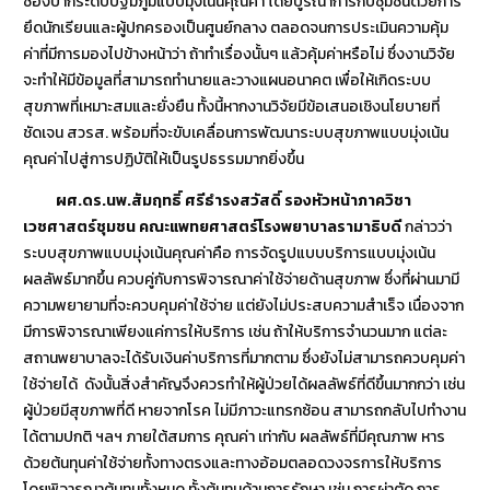
ช่องปากระดับปฐมภูมิแบบมุ่งเน้นคุณค่า โดยบูรณาการกับชุมชนด้วยการ
ยึดนักเรียนและผู้ปกครองเป็นศูนย์กลาง ตลอดจนการประเมินความคุ้ม
ค่าที่มีการมองไปข้างหน้าว่า ถ้าทำเรื่องนั้นๆ แล้วคุ้มค่าหรือไม่ ซึ่งงานวิจัย
จะทำให้มีข้อมูลที่สามารถทำนายและวางแผนอนาคต เพื่อให้เกิดระบบ
สุขภาพที่เหมาะสมและยั่งยืน ทั้งนี้หากงานวิจัยมีข้อเสนอเชิงนโยบายที่
ชัดเจน สวรส. พร้อมที่จะขับเคลื่อนการพัฒนาระบบสุขภาพแบบมุ่งเน้น
คุณค่าไปสู่การปฏิบัติให้เป็นรูปธรรมมากยิ่งขึ้น
ผศ.ดร.นพ.สัมฤทธิ์ ศรีธำรงสวัสดิ์ รองหัวหน้าภาควิชา
เวชศาสตร์ชุมชน คณะแพทยศาสตร์โรงพยาบาลรามาธิบดี
กล่าวว่า
ระบบสุขภาพแบบมุ่งเน้นคุณค่าคือ การจัดรูปแบบบริการแบบมุ่งเน้น
ผลลัพธ์มากขึ้น ควบคู่กับการพิจารณาค่าใช้จ่ายด้านสุขภาพ ซึ่งที่ผ่านมามี
ความพยายามที่จะควบคุมค่าใช้จ่าย แต่ยังไม่ประสบความสำเร็จ เนื่องจาก
มีการพิจารณาเพียงแค่การให้บริการ เช่น ถ้าให้บริการจำนวนมาก แต่ละ
สถานพยาบาลจะได้รับเงินค่าบริการที่มากตาม ซึ่งยังไม่สามารถควบคุมค่า
ใช้จ่ายได้ ดังนั้นสิ่งสำคัญจึงควรทำให้ผู้ป่วยได้ผลลัพธ์ที่ดีขึ้นมากกว่า เช่น
ผู้ป่วยมีสุขภาพที่ดี หายจากโรค ไม่มีภาวะแทรกซ้อน สามารถกลับไปทำงาน
ได้ตามปกติ ฯลฯ ภายใต้สมการ คุณค่า เท่ากับ ผลลัพธ์ที่มีคุณภาพ หาร
ด้วยต้นทุนค่าใช้จ่ายทั้งทางตรงและทางอ้อมตลอดวงจรการให้บริการ
โดยพิจารณาต้นทุนทั้งหมด ทั้งต้นทุนด้านการรักษา เช่น การผ่าตัด การ