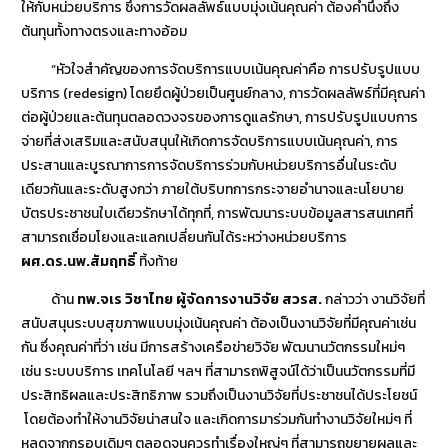
ให้กับหน่วยบริการ ซึ่งการวัดผลลัพธ์แบบมุ่งเน้นคุณค่า ต้องคำนึงถึง
ต้นทุนทั้งทางตรงและทางอ้อม
“หัวใจสำคัญของการจัดบริการแบบเน้นคุณค่าคือ การปรับรูปแบบ
บริการ (redesign) โดยยึดผู้ป่วยเป็นศูนย์กลาง, การวัดผลลัพธ์ที่มีคุณค่า
ต่อผู้ป่วยและต้นทุนตลอดวงจรของการดูแลรักษา, การปรับรูปแบบการ
จ่ายที่ส่งเสริมและสนับสนุนให้เกิดการจัดบริการแบบเน้นคุณค่า, การ
ประสานและบูรณาการการจัดบริการร่วมกับหน่วยบริการอื่นในระดับ
เดียวกันและระดับสูงกว่า ภายใต้บริบทการกระจายอำนาจและนโยบาย
บัตรประชาชนใบเดียวรักษาได้ทุกที่, การพัฒนาระบบข้อมูลสารสนเทศที่
สามารถเชื่อมโยงและแลกเปลี่ยนกันได้ระหว่างหน่วยบริการ
ผศ.ดร.นพ.สัมฤทธิ์
ทิ้งท้าย
ด้าน
ทพ.จเร วิชาไทย ผู้จัดการงานวิจัย สวรส.
กล่าวว่า งานวิจัยที่
สนับสนุนระบบสุขภาพแบบมุ่งเน้นคุณค่า ต้องเป็นงานวิจัยที่มีคุณค่าเช่น
กัน ซึ่งคุณค่าที่ว่า เช่น มีการสร้างเครือข่ายวิจัย พัฒนานวัตกรรมใหม่ๆ
เช่น ระบบบริการ เทคโนโลยี ฯลฯ ที่สามารถพิสูจน์ได้ว่าเป็นนวัตกรรมที่มี
ประสิทธิผลและประสิทธิภาพ รวมถึงเป็นงานวิจัยที่ประชาชนได้ประโยชน์
โดยต้องทำให้งานวิจัยน่าสนใจ และเกิดการมาร่วมกันทำงานวิจัยใหม่ๆ ที่
หลุดจากกรอบเดิมๆ ตลอดจนควรทำเรื่องใหญ่ๆ ที่สามารถขยายผลและ