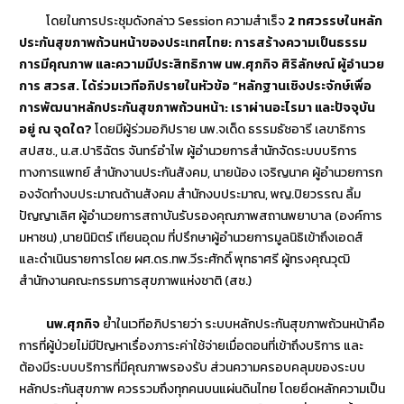
โดยในการประชุมดังกล่าว Session ความสำเร็จ
2 ทศวรรษในหลัก
ประกันสุขภาพถ้วนหน้าของประเทศไทย: การสร้างความเป็นธรรม
การมีคุณภาพ และความมีประสิทธิภาพ
นพ.ศุภกิจ ศิริลักษณ์ ผู้อำนวย
การ สวรส. ได้ร่วมเวทีอภิปรายในหัวข้อ “หลักฐานเชิงประจักษ์เพื่อ
การพัฒนาหลักประกันสุขภาพถ้วนหน้า: เราผ่านอะไรมา และปัจจุบัน
อยู่ ณ จุดใด?
โดยมีผู้ร่วมอภิปราย นพ.จเด็ด ธรรมธัชอารี เลขาธิการ
สปสช., น.ส.ปาริฉัตร จันทร์อำไพ ผู้อำนวยการสำนักจัดระบบบริการ
ทางการแพทย์ สำนักงานประกันสังคม, นายน้อง เจริญนาค ผู้อำนวยการก
องจัดทำงบประมาณด้านสังคม สำนักงบประมาณ, พญ.ปิยวรรณ ลิ้ม
ปัญญาเลิศ ผู้อำนวยการสถาบันรับรองคุณภาพสถานพยาบาล (องค์การ
มหาชน) ,นายนิมิตร์ เทียนอุดม ที่ปรึกษาผู้อำนวยการมูลนิธิเข้าถึงเอดส์
และดำเนินรายการโดย ผศ.ดร.ทพ.วีระศักดิ์ พุทธาศรี ผู้ทรงคุณวุฒิ
สำนักงานคณะกรรมการสุขภาพแห่งชาติ (สช.)
นพ.ศุภกิจ
ย้ำในเวทีอภิปรายว่า ระบบหลักประกันสุขภาพถ้วนหน้าคือ
การที่ผู้ป่วยไม่มีปัญหาเรื่องภาระค่าใช้จ่ายเมื่อตอนที่เข้าถึงบริการ และ
ต้องมีระบบบริการที่มีคุณภาพรองรับ ส่วนความครอบคลุมของระบบ
หลักประกันสุขภาพ ควรรวมถึงทุกคนบนแผ่นดินไทย โดยยึดหลักความเป็น