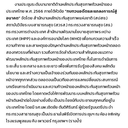
งานประชุมระดับนานาชาติด้านหลักประกันสุขภาพถ้วนหน้าของ
ประเทศไทย พ.ศ. 2566 ภายใต้หัวข้อ
“ทบทวนอดีตและแถลงการณ์สู่
อนาคต”
จัดโดย สำนักงานหลักประกันสุขภาพแห่งชาติ (สปสช.)
สถาบันวิจัยระบบสาธารณสุข (สวรส.) กระทรวงสาธารณสุข (สธ.)
กระทรวงการต่างประเทศ สำนักงานพัฒนานโยบายสุขภาพระหว่าง
ประเทศ (IHPP) และองค์การอนามัยโลก (WHO) เพื่อทบทวนความสำเร็จ
ความท้าทาย และสาเหตุของปัญหาด้านหลักประกันสุขภาพถ้วนหน้าตลอด
สองทศวรรษที่ผ่านมา รวมถึงการจัดลำดับความสำคัญของแนวทาง
พัฒนาหลักประกันสุขภาพถ้วนหน้าของประเทศไทย ทั้งในการดำเนินการ
ระยะสั้น ระยะกลาง และระยะยาว เพื่อเพิ่มการรับรู้ของสังคม ผลักดัน
นโยบาย และสร้างความเป็นเจ้าของร่วมกันของหลักประกันสุขภาพถ้วน
หน้าจากทุกภาคส่วน ตลอดจนเป็นเวทีของการแลกเปลี่ยนประสบการณ์
บทเรียนการดำเนินงาน และความก้าวหน้าของหลักประกันสุขภาพถ้วนหน้า
ของประเทศไทย โดยคาดหวังให้การพัฒนาระบบหลักประกันสุขภาพถ้วน
หน้าเดินหน้าต่อไปอย่างยั่งยืน เป็นประโยชน์กับประชาชนทุกคนที่อยู่ใน
ประเทศไทย โดยมี รศ.นพ.เชิดชัย ตันติศิรินทร์ ผู้ช่วยรัฐมนตรีประจำ
กระทรวงสาธารณสุข เป็นประธานในพิธีเปิดการประชุมฯ ณ ห้อง Infinity
โรงแรมพูลแมน คิง เพาเวอร์ กรุงเทพฯ (รางน้ำ)