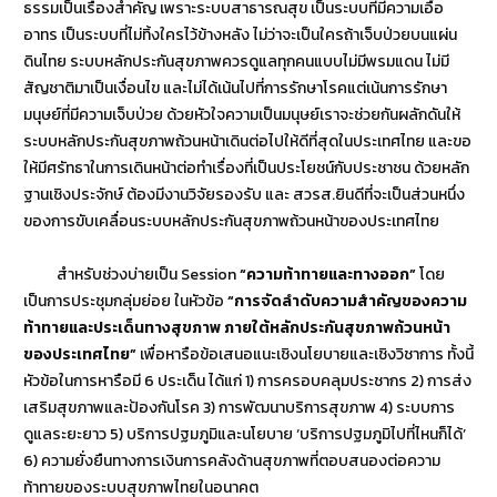
ธรรมเป็นเรื่องสำคัญ เพราะระบบสาธารณสุข เป็นระบบที่มีความเอื้อ
อาทร เป็นระบบที่ไม่ทิ้งใครไว้ข้างหลัง ไม่ว่าจะเป็นใครถ้าเจ็บป่วยบนแผ่น
ดินไทย ระบบหลักประกันสุขภาพควรดูแลทุกคนแบบไม่มีพรมแดน ไม่มี
สัญชาติมาเป็นเงื่อนไข และไม่ได้เน้นไปที่การรักษาโรคแต่เน้นการรักษา
มนุษย์ที่มีความเจ็บป่วย ด้วยหัวใจความเป็นมนุษย์เราจะช่วยกันผลักดันให้
ระบบหลักประกันสุขภาพถ้วนหน้าเดินต่อไปให้ดีที่สุดในประเทศไทย และขอ
ให้มีศรัทธาในการเดินหน้าต่อทำเรื่องที่เป็นประโยชน์กับประชาชน ด้วยหลัก
ฐานเชิงประจักษ์ ต้องมีงานวิจัยรองรับ และ สวรส.ยินดีที่จะเป็นส่วนหนึ่ง
ของการขับเคลื่อนระบบหลักประกันสุขภาพถ้วนหน้าของประเทศไทย
สำหรับช่วงบ่ายเป็น Session
“ความท้าทายและทางออก”
โดย
เป็นการประชุมกลุ่มย่อย ในหัวข้อ
“การจัดลำดับความสำคัญของความ
ท้าทายและประเด็นทางสุขภาพ ภายใต้หลักประกันสุขภาพถ้วนหน้า
ของประเทศไทย”
เพื่อหารือข้อเสนอแนะเชิงนโยบายและเชิงวิชาการ ทั้งนี้
หัวข้อในการหารือมี 6 ประเด็น ได้แก่ 1) การครอบคลุมประชากร 2) การส่ง
เสริมสุขภาพและป้องกันโรค 3) การพัฒนาบริการสุขภาพ 4) ระบบการ
ดูแลระยะยาว 5) บริการปฐมภูมิและนโยบาย ‘บริการปฐมภูมิไปที่ไหนก็ได้’
6) ความยั่งยืนทางการเงินการคลังด้านสุขภาพที่ตอบสนองต่อความ
ท้าทายของระบบสุขภาพไทยในอนาคต