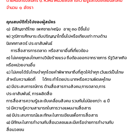
ตำแหน่งที่รับสมัคร ๑. หัวหน้าหน่วยสื่อสารความรู้และขับเคลื่อนสังคม
จำนวน ๑ อัตรา
คุณสมบัติทั่วไปของผู้สมัคร
๑) มีสัญชาติไทย เพศชาย/หญิง อายุ ๓๐ ปีขึ้นไป
๒) วุฒิการศึกษาระดับปริญญาโทขึ้นไปหรือเทียบเท่า ทางด้าน
นิเทศศาสตร์ ประชาสัมพันธ์
การสื่อสารการตลาด หรือสาขาอื่นที่เกี่ยวข้อง
๓) ไม่เคยถูกลงโทษทางวินัยร้ายแรง ถึงต้องออกจากราชการ รัฐวิสาหกิจ
หรือหน่วยงานอื่น
๔) ไม่เคยได้รับโทษจำคุกโดยคำพิพากษาถึงที่สุดให้จำคุก เว้นแต่เป็นโทษ
สำหรับความผิดที่ ได้กระทำโดยประมาทหรือความผิดลหุโทษ
๕) มีประสบการณ์การ ด้านสื่อสารทางสังคม,การตลาด,การ
ประชาสัมพันธ์, การผลิตสื่อ
การสื่อสารความรู้และขับเคลื่อนสังคม รวมกันไม่น้อยกว่า ๕ ปี
๖) มีความรู้ความสามารถในการวางแผนงานสื่อสาร
๗) มีประสบการณ์และทักษะในการเขียนเพื่อการสื่อสาร
๘) มีทักษะในการทำงานกับสื่อมวลชนและมีเครือข่ายการทำงานกับ
สื่อมวลชน