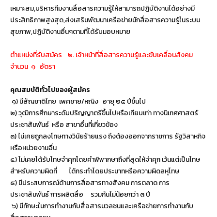
เหมาะสม,บริหารทีมงานสื่อสารความรู้ให้สามารถปฏิบัติงานได้อย่างมี
ประสิทธิภาพสูงสุด,ส่งเสริมพัฒนาเครือข่ายนักสื่อสารความรู้ในระบบ
สุขภาพ,ปฏิบัติงานอื่นๆตามที่ได้รับมอบหมาย
ตำแหน่งที่รับสมัคร ๒. เจ้าหน้าที่สื่อสารความรู้และขับเคลื่อนสังคม
จำนวน ๑ อัตรา
คุณสมบัติทั่วไปของผู้สมัคร
๑) มีสัญชาติไทย เพศชาย/หญิง อายุ ๒๕ ปีขึ้นไป
๒) วุฒิการศึกษาระดับปริญญาตรีขึ้นไปหรือเทียบเท่า ทางนิเทศศาสตร์
ประชาสัมพันธ์ หรือ สาขาอื่นที่เกี่ยวข้อง
๓) ไม่เคยถูกลงโทษทางวินัยร้ายแรง ถึงต้องออกจากราชการ รัฐวิสาหกิจ
หรือหน่วยงานอื่น
๔) ไม่เคยได้รับโทษจำคุกโดยคำพิพากษาถึงที่สุดให้จำคุก เว้นแต่เป็นโทษ
สำหรับความผิดที่ ได้กระทำโดยประมาทหรือความผิดลหุโทษ
๕) มีประสบการณ์ด้านการสื่อสารทางสังคม การตลาด การ
ประชาสัมพันธ์ การผลิตสื่อ รวมกันไม่น้อยกว่า ๓ ปี
๖) มีทักษะในการทำงานกับสื่อสารมวลชนและเครือข่ายการทำงานกับ