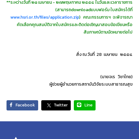
**ระหว่างวันที่ ๒๘ เมษายน - ๒๗พฤษภาคม ๒๕๕๔ ในวันและเวลาราชการ
(สามารถdownloadแบบฟอร์ม ใบสมัครได้ที่
www.hsri.or.th/files/application.zip
) คณะกรรมการฯ จะพิจารณา
คัดเลือกคุณสมบัติจากใบสมัครและติดต่อเชิญมาสอบข้อเขียนหรือ
สัมภาษณ์ตามนัดหมายต่อไป
สั่ง ณ วันที่ 28 เมษายน ๒๕๕๔
(นายจเร วิชาไทย)
ผู้ช่วยผู้อำนวยการสถาบันวิจัยระบบสาธารณสุข
Facebook
Twitter
Line