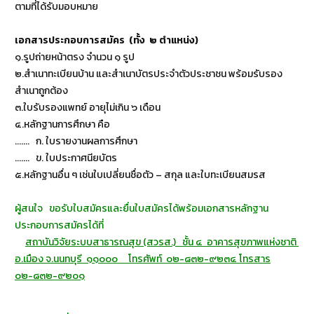
ตามที่ได้รับมอบหมาย
เอกสารประกอบการสมัคร (ทั้ง ๒ ตำแหน่ง)
๑.รูปถ่ายหน้าตรง จำนวน ๑ รูป
๒.สำเนาทะเบียนบ้าน และสำเนาบัตรประจำตัวประชาชน พร้อมรับรอง
สำเนาถูกต้อง
๓.ใบรับรองแพทย์ อายุไม่เกิน ๖ เดือน
๔.หลักฐานการศึกษา คือ
....... ก. ใบรายงานผลการศึกษา
....... ข. ใบประกาศนียบัตร
๕.หลักฐานอื่น ๆ เช่นใบเปลี่ยนชื่อตัว – สกุล และใบทะเบียนสมรส
ผู้สนใจ ขอรับใบสมัครและยื่นใบสมัครได้พร้อมเอกสารหลักฐาน
ประกอบการสมัครได้ที่
สถาบันวิจัยระบบสาธารณสุข (สวรส.) ชั้น ๔ อาคารสุขภาพแห่งชาติ
อ.เมือง จ.นนทบุรี ๑๑๐๐๐ โทรศัพท์ ๐๒-๘๓๒-๙๒๓๔ โทรสาร
๐๒-๘๓๒-๙๒๐๑